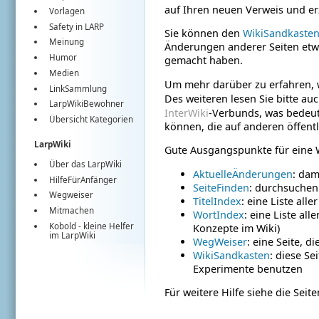
auf Ihren neuen Verweis und er
Vorlagen
Safety in LARP
Sie können den
WikiSandkaste
Meinung
Änderungen anderer Seiten etwas
Humor
gemacht haben.
Medien
Um mehr darüber zu erfahren, 
LinkSammlung
Des weiteren lesen Sie bitte au
LarpWikiBewohner
InterWiki
-Verbunds, was bedeute
Übersicht Kategorien
können, die auf anderen öffentl
LarpWiki
Gute Ausgangspunkte für eine 
Über das LarpWiki
AktuelleÄnderungen
: dam
HilfeFürAnfänger
SeiteFinden
: durchsuchen
Wegweiser
TitelIndex
: eine Liste alle
Mitmachen
WortIndex
: eine Liste all
Kobold
- kleine Helfer
Konzepte im Wiki)
im
LarpWiki
WegWeiser
: eine Seite, d
WikiSandkasten
: diese S
Experimente benutzen
Für weitere Hilfe siehe die Seit