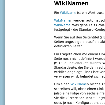
WikiNamen
Ein
WikiName
ist ein Wort, zu
WikiName
n werden automatisch 
WikiName
. Was genau als Groß-
festgelegt - die Standard-Konfig
Wenn Sie auf den Seitentitel (z.B
Seiten angezeigt, die auf die ak
definierten Seiten.
Ein Fragezeichen vor einem Link 
Seite noch nicht definiert wurd
(z.B.:
SoEineSeiteGibtEsNicht
). 
Standardseite, die Sie dann edi
wirklich angelegt. Eine Liste v
verwiesen wird, befindet sich a
Um einen
WikiName
n nicht als
schreiben will, ohne einen Lin
(also eine Folge von sechs einf
Sie die kürzere Sequenz "
" (
``
oder, je nach Konfiguration, au