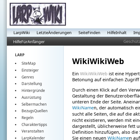
LarpWiki
LetzteÄnderungen
SeiteFinden
HilfeInhalt
Im
Geschütz
HilfeFürAnfänger
LARP
WikiWikiWeb
SiteMap
Einsteiger
Ein
WikiWikiWeb
ist eine Hyper
Genres
Betonung auf einfachen Zugriff
Darstellung
Durch einen Klick auf den Verwe
Hintergründe
Gestaltung der Benutzeroberflä
Ausrüstung
unteren Ende der Seite.
Aneinan
Selbermachen
WikiName
n, der automatisch ein
BezugsQuellen
sucht alle Seiten, die auf die a
Regeln
nicht existieren, werden mit e
Charaktertipps
dargestellt, üblicherweise fett
Veranstalten
Definition hinzufügen, also die
Sie einen neuen
WikiName
n auf
LarpKalender