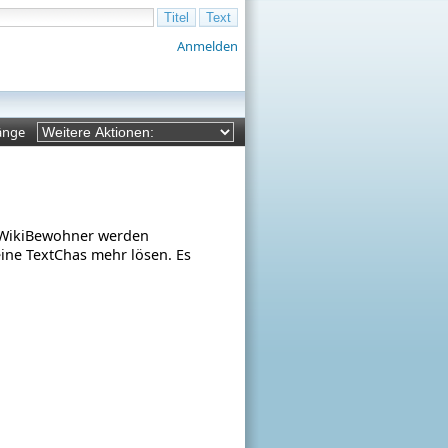
Anmelden
änge
rpWikiBewohner werden
eine TextChas mehr lösen. Es