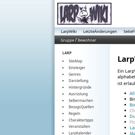
LarpWiki
LetzteÄnderungen
SeiteF
/
Gruppe
Bewohner
LARP
Lar
SiteMap
Einsteiger
Ein Larp
Genres
alphabet
Darstellung
ist erla
Hintergründe
Al
Ausrüstung
Bi
Selbermachen
Bo
BezugsQuellen
Ch
Regeln
Du
Charaktertipps
Fl
Veranstalten
La
LarpKalender
Ma