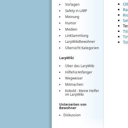
Ol
Vorlagen
Ra
Safety in LARP
Ri
Meinung
Se
Humor
Te
Medien
Ti
LinkSammlung
Ti
To
LarpWikiBewohner
Übersicht Kategorien
LarpWiki
Über das LarpWiki
HilfeFürAnfänger
Wegweiser
Mitmachen
Kobold
- kleine Helfer
im
LarpWiki
Unterseiten von
Bewohner
Diskussion