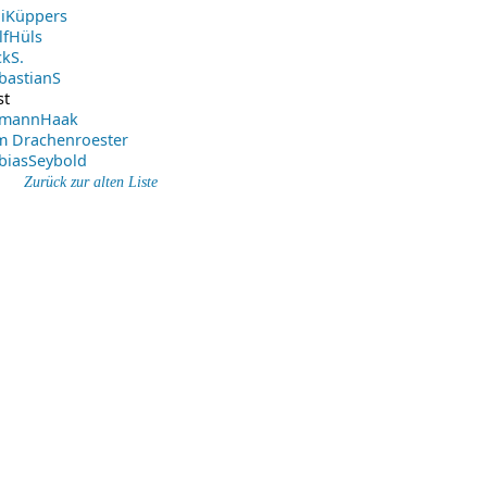
liKüppers
lfHüls
ckS.
bastianS
st
lmannHaak
m Drachenroester
biasSeybold
Zurück zur alten Liste