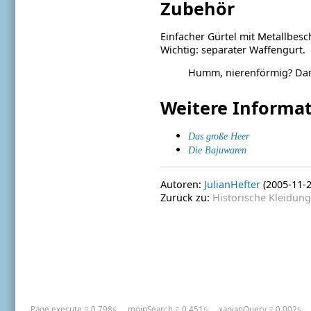
Zubehör
Einfacher Gürtel mit Metallbesc
Wichtig: separater Waffengurt.
Humm, nierenförmig? Damit
Weitere Informa
Das große Heer
Die Bajuwaren
Autoren:
JulianHefter
(2005-11-2
Zurück zu:
Historische Kleidung
Page.execute = 0.798s
_moinSearch = 0.451s
_xapianQuery = 0.002s