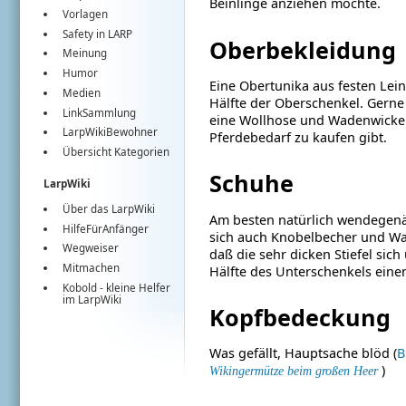
Beinlinge anziehen möchte.
Vorlagen
Safety in LARP
Oberbekleidung
Meinung
Humor
Eine Obertunika aus festen Lein
Medien
Hälfte der Oberschenkel. Gerne 
LinkSammlung
eine Wollhose und Wadenwickel.
LarpWikiBewohner
Pferdebedarf zu kaufen gibt.
Übersicht Kategorien
Schuhe
LarpWiki
Über das LarpWiki
Am besten natürlich wendegenä
HilfeFürAnfänger
sich auch Knobelbecher und Wand
Wegweiser
daß die sehr dicken Stiefel sic
Mitmachen
Hälfte des Unterschenkels eine
Kobold
- kleine Helfer
im
LarpWiki
Kopfbedeckung
Was gefällt, Hauptsache blöd (
B
)
Wikingermütze beim großen Heer