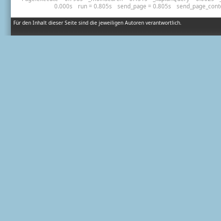
0.000s
run = 0.805s
send_page = 0.805s
send_page_cont
Für den Inhalt dieser Seite sind die jeweiligen Autoren verantwortlich.