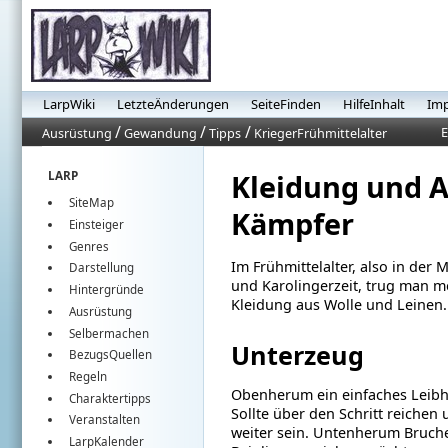
LarpWiki
LetzteÄnderungen
SeiteFinden
HilfeInhalt
Im
/
/
/
E
Ausrüstung
Gewandung
Tipps
KriegerFrühmittelalter
Kleidung und A
LARP
SiteMap
Kämpfer
Einsteiger
Genres
Im Frühmittelalter, also in der 
Darstellung
und Karolingerzeit, trug man me
Hintergründe
Kleidung aus Wolle und Leinen.
Ausrüstung
Selbermachen
Unterzeug
BezugsQuellen
Regeln
Obenherum ein einfaches Leib
Charaktertipps
Sollte über den Schritt reichen
Veranstalten
weiter sein. Untenherum Bruc
LarpKalender