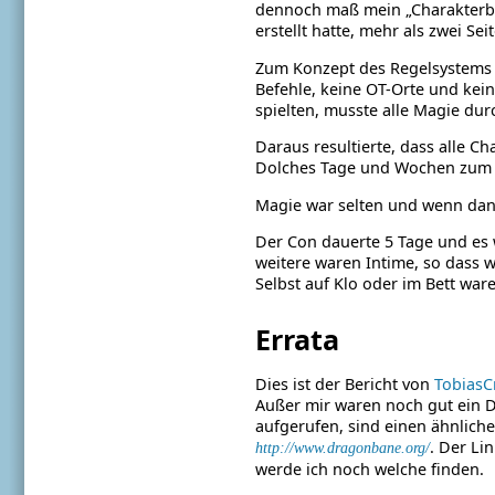
dennoch maß mein „Charakterbo
erstellt hatte, mehr als zwei Sei
Zum Konzept des Regelsystems g
Befehle, keine OT-Orte und kei
spielten, musste alle Magie dur
Daraus resultierte, dass alle C
Dolches Tage und Wochen zum H
Magie war selten und wenn dan
Der Con dauerte 5 Tage und es w
weitere waren Intime, so dass w
Selbst auf Klo oder im Bett war
Errata
Dies ist der Bericht von
TobiasC
Außer mir waren noch gut ein 
aufgerufen, sind einen ähnliche
. Der Li
http://www.dragonbane.org/
werde ich noch welche finden.