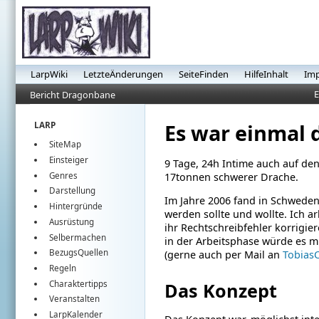
LarpWiki
LetzteÄnderungen
SeiteFinden
HilfeInhalt
Im
E
Bericht Dragonbane
Es war einmal
LARP
SiteMap
Einsteiger
9 Tage, 24h Intime auch auf de
Genres
17tonnen schwerer Drache.
Darstellung
Im Jahre 2006 fand in Schweden
Hintergründe
werden sollte und wollte.
Ich a
Ausrüstung
ihr Rechtschreibfehler korrigie
Selbermachen
in der Arbeitsphase würde es mi
BezugsQuellen
(gerne auch per Mail an
Tobias
Regeln
Charaktertipps
Das Konzept
Veranstalten
LarpKalender