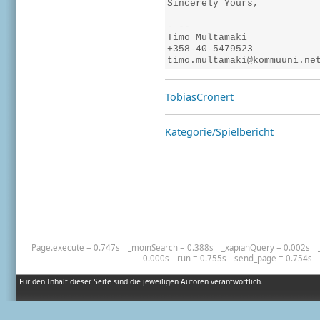
timo.multamaki@kommuuni.ne
TobiasCronert
Kategorie/Spielbericht
Page.execute = 0.747s
_moinSearch = 0.388s
_xapianQuery = 0.002s
0.000s
run = 0.755s
send_page = 0.754s
Für den Inhalt dieser Seite sind die jeweiligen Autoren verantwortlich.