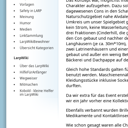
Das Konzept war, möglichst inte
Vorlagen
Charakter aufzugehen. Dazu soll
dagewesenen Cons in den Schatt
Safety in LARP
Naturschutzgebiet nahe Alvdale
Meinung
Umkreis um unser Spielgebiet g
Humor
kein Strom, keine Wasserleitung
Medien
drei Fraktionen (Cinderhill, di
LinkSammlung
den Con gebaut und nachher de
LarpWikiBewohner
Langhäusern (je ca. 30m*10m), 
Übersicht Kategorien
zwei Latrinenhäusern und einem
gebaut und außer ein wenig Beto
LarpWiki
Bäckerei und Dachpappe auf de
Über das LarpWiki
Gleich hohe Standards galten f
HilfeFürAnfänger
benutzt werden. Maschienennäht
Wegweiser
Kleidungsstücke inklusive Soc
Mitmachen
durften.
Kobold
- kleine Helfer
im
LarpWiki
Da wir extra für das Event erst
wir ein Jahr vorher eine Kollek
Ebenfalls verbannt wurden Bril
Medikamente und Kontaktlinsen
Wie schon gesagt waren alle Ch