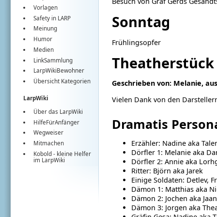
Besuch von Graf Gerds Gesandts
Vorlagen
Sonntag
Safety in LARP
Meinung
Humor
Frühlingsopfer
Medien
Theatherstück
LinkSammlung
LarpWikiBewohner
Übersicht Kategorien
Geschrieben von: Melanie, au
LarpWiki
Vielen Dank von den Darstellern
Über das LarpWiki
Dramatis Person
HilfeFürAnfänger
Wegweiser
Erzähler: Nadine aka Tale
Mitmachen
Dörfler 1: Melanie aka Da
Kobold
- kleine Helfer
im
LarpWiki
Dörfler 2: Annie aka Lor
Ritter: Björn aka Jarek
Einige Soldaten: Detlev, F
Dämon 1: Matthias aka Ni
Dämon 2: Jochen aka Jaan
Dämon 3: Jorgen aka The
Gräfin Gesa: Nadine aka T