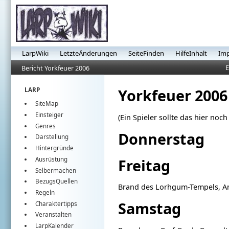
LarpWiki
LetzteÄnderungen
SeiteFinden
HilfeInhalt
Im
E
Bericht Yorkfeuer 2006
Yorkfeuer 2006
LARP
SiteMap
Einsteiger
(Ein Spieler sollte das hier noch
Genres
Donnerstag
Darstellung
Hintergründe
Freitag
Ausrüstung
Selbermachen
BezugsQuellen
Brand des Lorhgum-Tempels, An
Regeln
Samstag
Charaktertipps
Veranstalten
LarpKalender