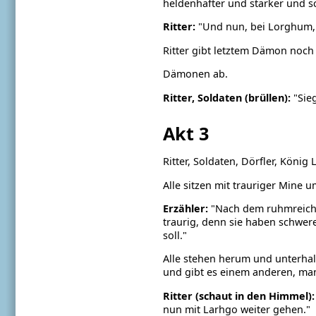
heldenhafter und stärker und s
Ritter:
"Und nun, bei Lorghum, 
Ritter gibt letztem Dämon noch 
Dämonen ab.
Ritter, Soldaten (brüllen):
"Sieg
Akt 3
Ritter, Soldaten, Dörfler, König 
Alle sitzen mit trauriger Mine u
Erzähler:
"Nach dem ruhmreichen
traurig, denn sie haben schwere
soll."
Alle stehen herum und unterhal
und gibt es einem anderen, man
Ritter (schaut in den Himmel):
nun mit Larhgo weiter gehen."