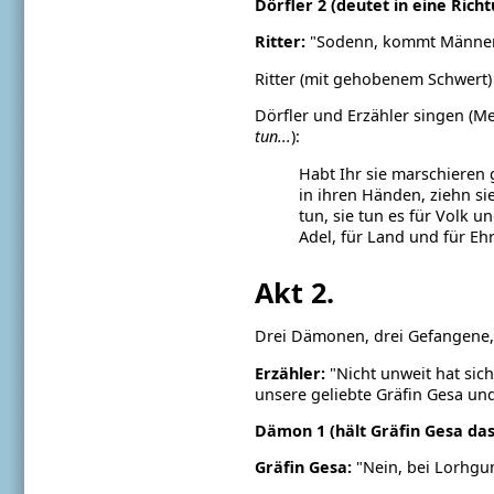
Dörfler 2 (deutet in eine Richt
Ritter:
"Sodenn, kommt Männer 
Ritter (mit gehobenem Schwert) a
Dörfler und Erzähler singen (Me
tun...
):
Habt Ihr sie marschieren
in ihren Händen,
ziehn si
tun,
sie tun es für Volk 
Adel,
für Land und für Eh
Akt 2.
Drei Dämonen, drei Gefangene, d
Erzähler:
"Nicht unweit hat sic
unsere geliebte Gräfin Gesa un
Dämon 1 (hält Gräfin Gesa das
Gräfin Gesa:
"Nein, bei Lorhgu