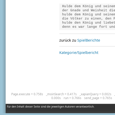
 denn es war lange fort un
zurück zu
SpielBerichte
Kategorie/Spielbericht
Page.execute = 0.758s
_moinSearch = 0.417s
_xapianQuery = 0.002s
0.000s
run = 0.766s
send_page = 0.765s
Für den Inhalt dieser Seite sind die jeweiligen Autoren verantwortlich.