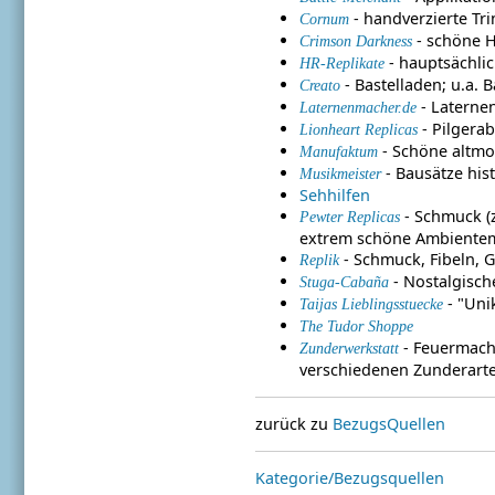
- handverzierte Tr
Cornum
- schöne H
Crimson Darkness
- hauptsächlic
HR-Replikate
- Bastelladen; u.a. 
Creato
- Laterne
Laternenmacher.de
- Pilgera
Lionheart Replicas
- Schöne altmod
Manufaktum
- Bausätze his
Musikmeister
Sehhilfen
- Schmuck (z
Pewter Replicas
extrem schöne Ambientem
- Schmuck, Fibeln, G
Replik
- Nostalgisch
Stuga-Cabaña
- "Uni
Taijas Lieblingsstuecke
The Tudor Shoppe
- Feuermach
Zunderwerkstatt
verschiedenen Zunderart
zurück zu
BezugsQuellen
Kategorie/Bezugsquellen