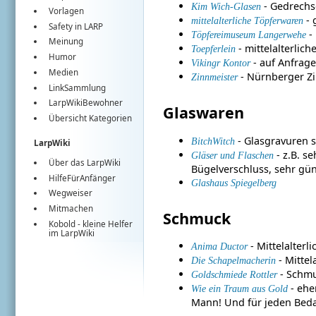
- Gedrechse
Kim Wich-Glasen
Vorlagen
- 
mittelalterliche Töpferwaren
Safety in LARP
- 
Töpfereimuseum Langerwehe
Meinung
- mittelalterlic
Toepferlein
Humor
- auf Anfrag
Vikingr Kontor
Medien
- Nürnberger Zi
Zinnmeister
LinkSammlung
LarpWikiBewohner
Glaswaren
Übersicht Kategorien
- Glasgravuren 
BitchWitch
LarpWiki
- z.B. s
Gläser und Flaschen
Über das LarpWiki
Bügelverschluss, sehr güns
HilfeFürAnfänger
Glashaus Spiegelberg
Wegweiser
Mitmachen
Schmuck
Kobold
- kleine Helfer
im
LarpWiki
- Mittelalter
Anima Ductor
- Mittel
Die Schapelmacherin
- Schmu
Goldschmiede Rottler
- ehe
Wie ein Traum aus Gold
Mann! Und für jeden Beda