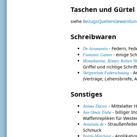
Taschen und Gürtel
siehe
BezugsQuellenGewandun
Schreibwaren
- Federn, Fede
De Atramentis
- einige Sc
Fantastic Games
Mosaiksteine, Römer, Kelten S
Griffel und richtige Schrif
- A
Skriptorium Federschwung
(Verträge, Lehensbriefe, A
Sonstiges
- Mittelalter
Anima Ductor
- billiger I
Aus Omas Truhe
Waffenrepliken für Wester
- Straußenfeder
Aviarium.de
Schmuck
- Applikati
Battle-Merchant