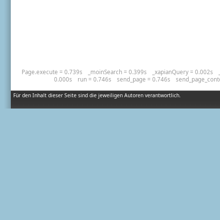
Page.execute = 0.739s
_moinSearch = 0.399s
_xapianQuery = 0.002s
0.000s
run = 0.746s
send_page = 0.746s
send_page_cont
Für den Inhalt dieser Seite sind die jeweiligen Autoren verantwortlich.