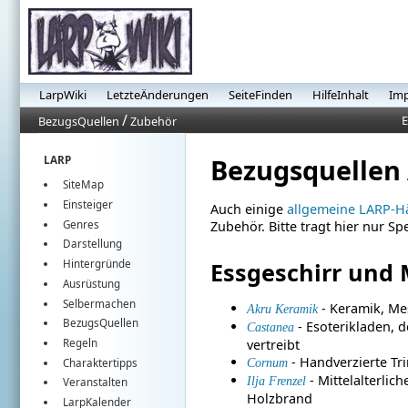
LarpWiki
LetzteÄnderungen
SeiteFinden
HilfeInhalt
Im
/
E
BezugsQuellen
Zubehör
Bezugsquellen
LARP
SiteMap
Einsteiger
Auch einige
allgemeine LARP-H
Genres
Zubehör. Bitte tragt hier nur Spe
Darstellung
Hintergründe
Essgeschirr und
Ausrüstung
Selbermachen
- Keramik, Me
Akru Keramik
BezugsQuellen
- Esoterikladen, 
Castanea
Regeln
vertreibt
- Handverzierte Tr
Cornum
Charaktertipps
- Mittelalterlic
Ilja Frenzel
Veranstalten
Holzbrand
LarpKalender