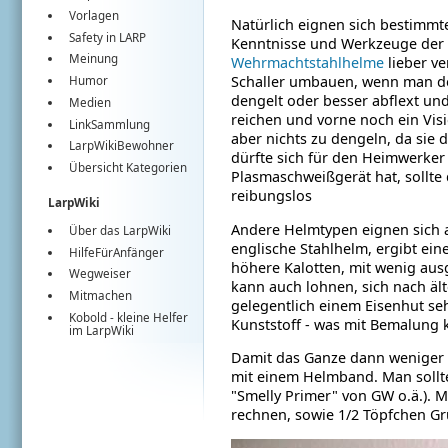
Vorlagen
Natürlich eignen sich bestimmt
Safety in LARP
Kenntnisse und Werkzeuge der M
Meinung
Wehrmachtstahlhelme
lieber v
Schaller umbauen, wenn man d
Humor
dengelt oder besser abflext und
Medien
reichen und vorne noch ein Visie
LinkSammlung
aber nichts zu dengeln, da sie 
LarpWikiBewohner
dürfte sich für den Heimwerker e
Übersicht Kategorien
Plasmaschweißgerät hat, sollt
reibungslos
LarpWiki
Andere Helmtypen eignen sich a
Über das LarpWiki
englische Stahlhelm, ergibt ei
HilfeFürAnfänger
höhere Kalotten, mit wenig aus
Wegweiser
kann auch lohnen, sich nach ä
Mitmachen
gelegentlich einem Eisenhut s
Kobold
- kleine Helfer
Kunststoff - was mit Bemalung k
im
LarpWiki
Damit das Ganze dann weniger w
mit einem Helmband. Man sollte
"Smelly Primer" von GW o.ä.). 
rechnen, sowie 1/2 Töpfchen G