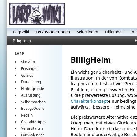
LarpWiki
LetzteÄnderungen
SeiteFinden
HilfeInhalt
Im
E
BilligHelm
LARP
BilligHelm
SiteMap
Einsteiger
Ein wichtiger Sicherheits- und 
Genres
Illustration, in der von Komba
Darstellung
tragen zumindest schwer Gerüste
Hintergründe
Problem, einen preiswerten He
€ die preiwerteste Lösung, wobei
Ausrüstung
Charakterkonzept
e nur bedingt
Selbermachen
aufwärts, "bessere" Helme sind 
BezugsQuellen
Regeln
Die preiswertere Alternative d
Charaktertipps
kriegt man, mit etwas Glück, ab e
Helm. Dazu kommt, dass diese H
Veranstalten
Beulen und anderweitige Besc
LarpKalender