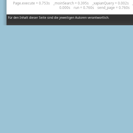
Page.execute = 0.753s
_moinSearch = 0.395s
_xapianQuery = 0.002s
0.000s
run = 0.760s
send_page = 0.760s
Für den Inhalt dieser Seite sind die jeweiligen Autoren verantwortlich.