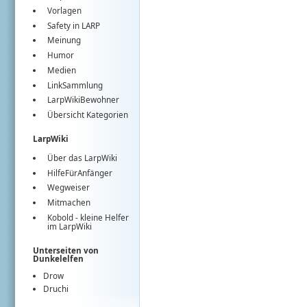
Vorlagen
Safety in LARP
Meinung
Humor
Medien
LinkSammlung
LarpWikiBewohner
Übersicht Kategorien
LarpWiki
Über das LarpWiki
HilfeFürAnfänger
Wegweiser
Mitmachen
Kobold
- kleine Helfer
im
LarpWiki
Unterseiten von
Dunkelelfen
Drow
Druchi