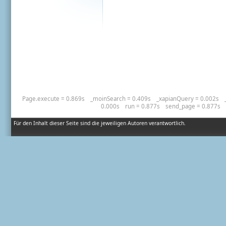
Page.execute = 0.869s
_moinSearch = 0.409s
_xapianQuery = 0.002s
0.000s
run = 0.877s
send_page = 0.877s
Für den Inhalt dieser Seite sind die jeweiligen Autoren verantwortlich.