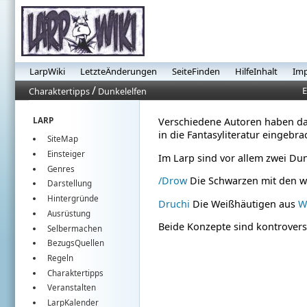
LarpWiki
LetzteÄnderungen
SeiteFinden
HilfeInhalt
Im
/
E
Charaktertipps
Dunkelelfen
LARP
Verschiedene Autoren haben das
in die Fantasyliteratur eingebra
SiteMap
Einsteiger
Im Larp sind vor allem zwei Dun
Genres
/Drow
Die Schwarzen mit den 
Darstellung
Hintergründe
Druchi
Die Weißhäutigen aus
W
Ausrüstung
Beide Konzepte sind kontrover
Selbermachen
BezugsQuellen
Regeln
Charaktertipps
Veranstalten
LarpKalender