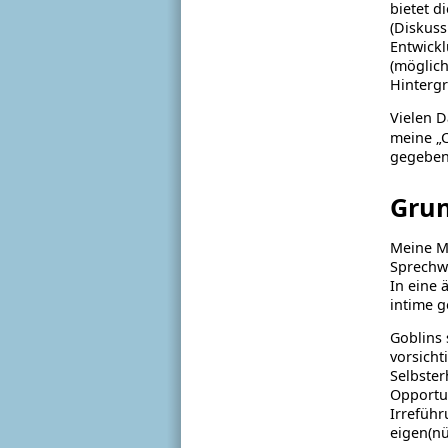
bietet d
(Diskuss
Entwick
(möglich
Hinterg
Vielen D
meine „C
gegeben
Grun
Meine M
Sprechwe
In eine 
intime g
Goblins 
vorsicht
Selbster
Opportun
Irreführ
eigen(nü