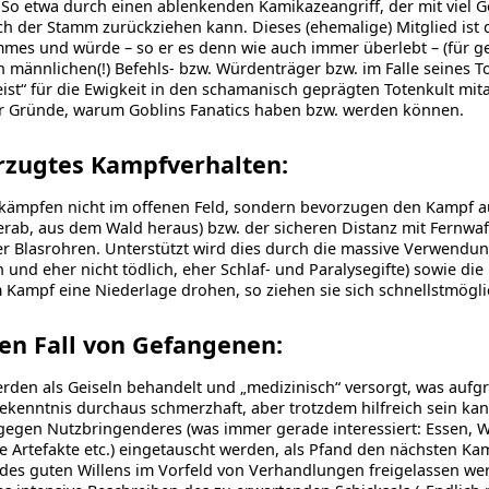
So etwa durch einen ablenkenden Kamikazeangriff, der mit viel G
ch der Stamm zurückziehen kann. Dieses (ehemalige) Mitglied ist 
mes und würde – so er es denn wie auch immer überlebt – (für g
 männlichen(!) Befehls- bzw. Würdenträger bzw. im Falle seines T
st“ für die Ewigkeit in den schamanisch geprägten Totenkult mi
er Gründe, warum Goblins Fanatics haben bzw. werden können.
rzugtes Kampfverhalten:
 kämpfen nicht im offenen Feld, sondern bevorzugen den Kampf a
rab, aus dem Wald heraus) bzw. der sicheren Distanz mit Fernwa
r Blasrohren. Unterstützt wird dies durch die massive Verwendun
 und eher nicht tödlich, eher Schlaf- und Paralysegifte) sowie di
 Kampf eine Niederlage drohen, so ziehen sie sich schnellstmögli
en Fall von Gefangenen:
rden als Geiseln behandelt und „medizinisch“ versorgt, was aufg
kenntnis durchaus schmerzhaft, aber trotzdem hilfreich sein kann
gegen Nutzbringenderes (was immer gerade interessiert: Essen, 
 Artefakte etc.) eingetauscht werden, als Pfand den nächsten Ka
des guten Willens im Vorfeld von Verhandlungen freigelassen wer