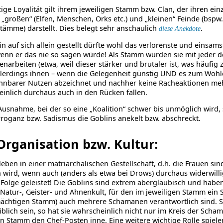
zige Loyalität gilt ihrem jeweiligen Stamm bzw. Clan, der ihren ein
 „großen“ (Elfen, Menschen, Orks etc.) und „kleinen“ Feinde (bsp
tämme) darstellt. Dies belegt sehr anschaulich
.
diese Anekdote
in auf sich allein ge­stellt dürfte wohl das verlorenste und eins
enn er das nie so sagen würde! Als Stamm würden sie mit jeder 
arbeiten (etwa, weil dieser stärker und brutaler ist, was häufig
allerdings ihnen – wenn die Gelegenheit günstig UND es zum Wohl
nnbarer Nutzen abzeichnet und nachher keine Racheaktionen mehr
inlich durchaus auch in den Rücken fallen.
Ausnahme, bei der so eine „Koalition“ schwer bis unmöglich wird, 
roganz bzw. Sadismus die Goblins anekelt bzw. ab­schreckt.
Organisation bzw. Kultur:
leben in einer matriarchalischen Gestellschaft, d.h. die Frauen si
 wird, wenn auch (anders als etwa bei Drows) durchaus widerwilli
Folge geleistet! Die Goblins sind extrem abergläubisch und habe
Natur-, Geister- und Ahnenkult, für den im jeweiligen Stamm ein S
ächtigen Stamm) auch mehrere Schamanen verantwortlich sind. S
iblich sein, so hat sie wahrscheinlich nicht nur im Kreis der Sch
 Stamm den Chef-Posten inne. Eine weitere wichtige Rolle spielen