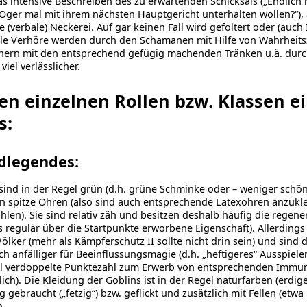
das intensive Beschreiben des zu erwartenden Schicksals („Endlich
 Oger mal mit ihrem nächsten Hauptgericht unterhalten wollen?“), a
e (verbale) Neckerei. Auf gar keinen Fall wird gefoltert oder (auch 
le Verhöre werden durch den Schamanen mit Hilfe von Wahr­heits
hern mit den entsprechend gefügig machenden Tränken u.ä. durc
viel verlässlicher.
en einzelnen Rollen bzw. Klassen ei
s:
dlegendes:
sind in der Regel grün (d.h. grüne Schminke oder – weniger schön 
n spitze Ohren (also sind auch entsprechende Latexohren anzukl
len). Sie sind relativ zäh und besitzen deshalb häufig die regene
ls regulär über die Startpunkte erworbene Eigenschaft). Allerdings
ölker (mehr als Kämpferschutz II sollte nicht drin sein) und sind
ch anfälliger für Beeinflussungsmagie (d.h. „heftigeres“ Ausspie
ll verdoppelte Punktezahl zum Erwerb von entsprechenden Immun
lich). Die Kleidung der Goblins ist in der Regel naturfarben (erdig
g gebraucht („fetzig“) bzw. geflickt und zusätzlich mit Fellen (et
n.