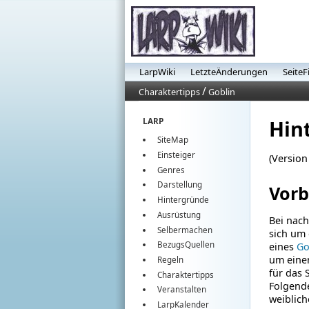
LarpWiki
LetzteÄnderungen
SeiteF
/
Charaktertipps
Goblin
Hin
LARP
SiteMap
Einsteiger
(Version
Genres
Darstellung
Vor
Hintergründe
Ausrüstung
Bei nac
Selbermachen
sich um
BezugsQuellen
eines
Go
um eine
Regeln
für das 
Charaktertipps
Folgend
Veranstalten
weiblich
LarpKalender