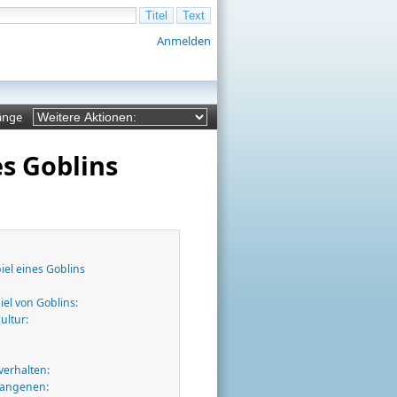
Anmelden
änge
s Goblins
el eines Goblins
el von Goblins:
ultur:
erhalten:
efangenen: