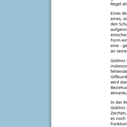
Regel al
Eines de
eines, v
den Scha
aufgenom
entschei
Form ein
eine - g
an seine
Goblins 
insbeson
fehlende
Giftkund
wird die
Beziehun
Ahnenku
In der R
Goblins 
Zeichen,
es noch 
Funktion