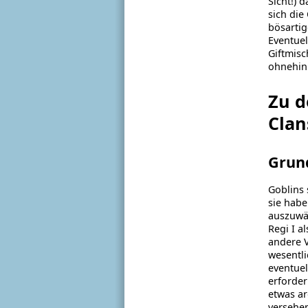
Sicht!) 
sich die
bösartig
Eventuel
Giftmisc
ohnehin 
Zu d
Clan
Grun
Goblins 
sie habe
auszuwäh
Regi I a
andere V
wesentli
eventue
erforder
etwas ar
versehe