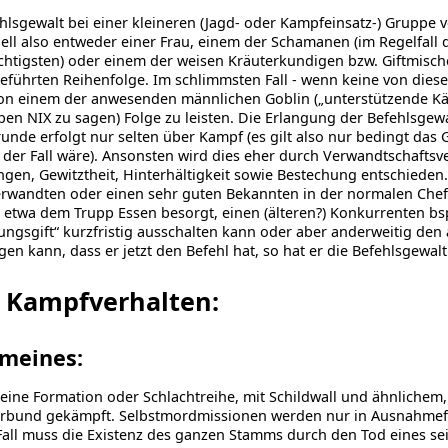
hlsgewalt bei einer kleineren (Jagd- oder Kampfeinsatz-) Gruppe v
ell also entweder einer Frau, einem der Schamanen (im Regelfall 
tigsten) oder einem der weisen Kräuterkundigen bzw. Giftmische
eführten Reihenfolge. Im schlimmsten Fall - wenn keine von diesen
von einem der anwesenden männlichen Goblin („unterstützende Kä
en NIX zu sagen) Folge zu leisten. Die Erlangung der Befehlsgewal
nde erfolgt nur selten über Kampf (es gilt also nur bedingt das G
 der Fall wäre). Ansonsten wird dies eher durch Verwandtschaftsv
gen, Gewitztheit, Hinterhältigkeit sowie Bestechung entschieden
rwandten oder einen sehr guten Bekannten in der normalen Chefe
 etwa dem Trupp Essen besorgt, einen (älteren?) Konkurrenten bs
ungsgift“ kurzfristig ausschalten kann oder aber anderweitig d
en kann, dass er jetzt den Befehl hat, so hat er die Befehlsgewalt
 Kampfverhalten:
emeines:
keine Formation oder Schlachtreihe, mit Schildwall und ähnlichem,
rbund gekämpft. Selbst­mord­missionen werden nur in Ausnahmefä
all muss die Existenz des ganzen Stamms durch den Tod eines sei