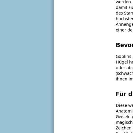
werden. 
damit si
des Stam
höchsten
Ahnengei
einer d
Bevo
Goblins
Hügel he
oder abe
(schwach
ihnen im
Für d
Diese we
Anatomie
Geiseln 
magische
Zeichen 