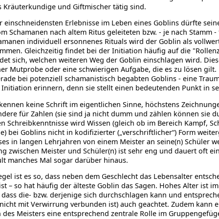
s Kräuterkundige und Giftmischer tätig sind.
r einschneidensten Erlebnisse im Leben eines Goblins dürfte sein
om Schamanen nach altem Ritus geleiteten bzw. - je nach Stamm - 
manen individuell ersonnenes Rituals wird der Goblin als vollwer
men. Gleichzeitig findet bei der Initiation häufig auf die "Rollen
det sich, welchen weiteren Weg der Goblin einschlagen wird. Diese
er Mutprobe oder eine schwierigen Aufgabe, die es zu lösen gilt.
erade bei potenziell schamanistisch begabten Goblins - eine Traum
 Initiation erinnern, denn sie stellt einen bedeutenden Punkt in s
kennen keine Schrift im eigentlichen Sinne, höchstens Zeichnung
dere für Zahlen (sie sind ja nicht dumm und zählen können sie d
n Schreibkenntnisse wird Wissen (gleich ob im Bereich Kampf, S
e) bei Goblins nicht in kodifizierter („verschriftlicher“) Form wei
ses in langen Lehrjahren von einem Meister an seine(n) Schüler w
g zwischen Meister und Schüler(n) ist sehr eng und dauert oft ei
lt manches Mal sogar darüber hinaus.
egel ist es so, dass neben dem Geschlecht das Lebensalter entsche
ist – so hat häufig der älteste Goblin das Sagen. Hohes Alter ist i
 dass die- bzw. derjenige sich durchschlagen kann und entsprech
nicht mit Verwirrung verbunden ist) auch geachtet. Zudem kann ei
 des Meisters eine entsprechend zentrale Rolle im Gruppengefüg