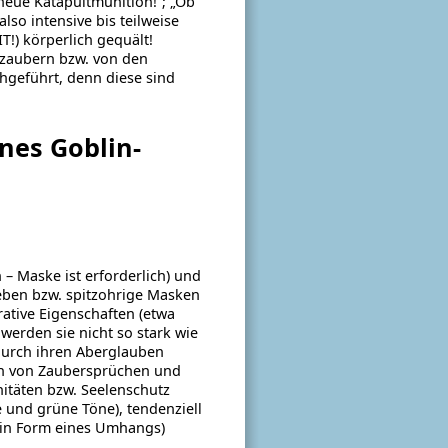
 neue Katapultmunition!“; „Ob
lso intensive bis teilweise
IT!) körperlich gequält!
­zaubern bzw. von den
hgeführt, denn diese sind
nes Goblin-
– Maske ist erforderlich) und
eben bzw. spitzohrige Masken
rative Eigenschaften (etwa
 werden sie nicht so stark wie
 durch ihren Aberglauben
len von Zaubersprüchen und
itäten bzw. Seelenschutz
e und grüne Töne), tendenziell
wa in Form eines Umhangs)