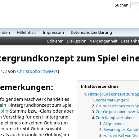
Suchen:
inden
HilfeInhalt
Impressum
Datenschutzerklärung
Editieren
Diskussion
Vergangenheit
Dateianh
tergrundkonzept zum Spiel eine
 1.2 von
ChristophSchweers
)
bemerkungen:
Inhaltsverzeichnis
Hintergrundkonzept zum Spi
hfolgendem Machwerk handelt es
Vorbemerkungen:
 ein Hintergrundkonzept zum Spiel
Grundsätzliches zum Spi
blin
-Stamms bzw. -Clans oder aber
Zur Organisation bzw. K
n Vorschlag für den Hintergrund
Zum Kampfverhalten:
Spiel eines einzelnen Goblins (im
Allgemeines:
en umschreibt Goblin sowohl
Bevorzugtes Kampfv
e als auch männliche Goblins) im
Für den Fall von G