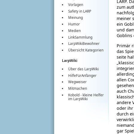
LARP. Da
Vorlagen
zum auth
Safety in LARP
nach­fo
Meinung
meiner s
ein Gobl
Humor
und dami
Medien
Goblins 
LinkSammlung
LarpWikiBewohner
Primär r
Übersicht Kategorien
das Spie
seite ha
LarpWiki
„klassis
integrier
Über das LarpWiki
allerdin
HilfeFürAnfänger
allen Co
Wegweiser
gesehen 
Mitmachen
auch Cha
Kobold
- kleine Helfer
klassis
im
LarpWiki
andere V
oder ihr
durch ei
verwirkli
niemand
gar Spie