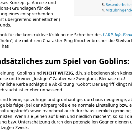
ieses Konzept ja Anreize und
Besonderheiten
ions-) Grundlagen für die
Mitzubringende
lung eines entsprechenden
st über­greifend einheitlichen)
runds.
ank für die konstruktive Kritik an die Schreiber des
LARP-Info-Foru
hefin“, die mit ihrem Charakter Ping Knochenbrecher die Steilvo
 hat!
dsätzliches zum Spiel von Goblins:
einung: Goblins sind
NICHT WITZIG
, d.h. sie bedienen sich kei
ise und keiner „lustigen“ Zauber wie Zwingtanz, Bleinase etc.!
ähnliche Kerbe schlägt die Abkürzung "Gobo": Der Begriff klingt ni
ebraucht ist er eher unpassend.
sind kleine, spitzohrige und grünhäutige, durchaus neugierige, a
ige bis feige (bei der Körpergröße eine normale Einstellung bzw. 
haltungstrieb!) sowie manchmal auch durchaus ziemlich ge­meine,
isten. Wenn sie „einen auf klein und niedlich machen“, so soll di
ung bzw. Unterschätzung durch den potenziellen Gegner dienen u
tzig)en Zweck.