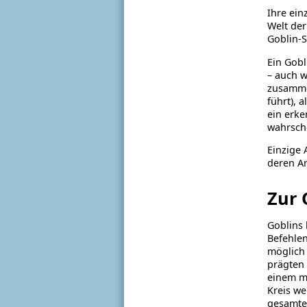
Ihre ein
Welt der
Goblin-S
Ein Gobl
– auch w
zusammen
führt), 
ein erke
wahrsche
Einzige 
deren Ar
Zur 
Goblins 
Befehlen
möglich 
prägten 
einem m
Kreis we
gesamten