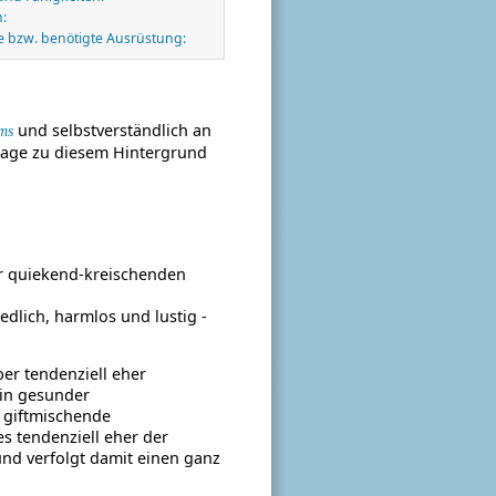
:
 bzw. benötigte Ausrüstung:
und selbstverständlich an
ms
rlage zu diesem Hintergrund
ner quiekend-kreischenden
edlich, harmlos und lustig -
ber tendenziell eher
ein gesunder
 giftmischende
es tendenziell eher der
nd verfolgt damit einen ganz