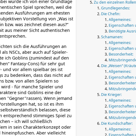
bei würde ich von einer Grundlage
Zu den einzelnen Rollen
entischen Spiel sprechen, weil die
Grundlegendes:
lgenden Ausführungen am ehesten
Die Chefin:
ubjektiven Vorstellung von „Was ist
Allgemeines:
in bzw. was zeichnet diesen aus?“
Eigenschaften 
t aus meiner Sicht authentischen
Benötigte Ausr
entsprechen.
Schamanen:
Allgemeines:
ichten sich die Ausführungen an
Eigenschaften 
l als NSCs, aber auch auf Spieler­
Besonderheit:
lte ich Goblins (zumindest auf den
Mitzubringende
chen“ Fantasy-Cons) für sehr gut
Die „Weisen“ (Kräut
- und vor allem spielbar (es ist
Allgemeines:
gs zu bedenken, dass das nicht auf
Eigenschaften 
ns bzw. von allen Spielern so
Besonderheiten
wird - für manche Spieler und
Mitzubringende
raktere sind Goblins eine der
Die Krieger:
chen "Gegner"rassen). Wenn jemand
Allgemeines:
orstellungen hat, so ist es ihm
Eigenschaften 
 selbstverständlich belassen, diese
Besonderheiten 
n entsprechend stimmiges Spiel zu
Mitzubringende
chen – ich will schließlich
Die Kundschafter:
em in sein Charakterkonzept oder
Allgemeines:
l hineinpfuschen. Aber vielleicht
Eigenschaften 