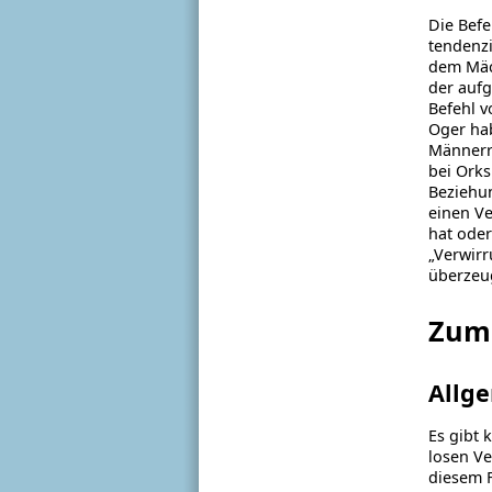
Die Befe
tendenzi
dem Mäch
der aufg
Befehl 
Oger hab
Männerru
bei Orks
Beziehun
einen Ve
hat oder
„Verwirr
überzeug
Zum
Allg
Es gibt 
losen Ve
diesem F