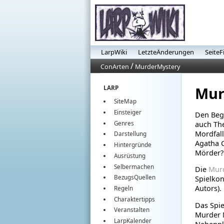
LarpWiki
LetzteÄnderungen
SeiteF
/
ConArten
MurderMystery
Mur
LARP
SiteMap
Einsteiger
Den Beg
Genres
auch The
Mordfal
Darstellung
Agatha C
Hintergründe
Mörder?"
Ausrüstung
Selbermachen
Die
Mur
BezugsQuellen
Spielko
Autors).
Regeln
Charaktertipps
Das Spi
Veranstalten
Murder 
LarpKalender