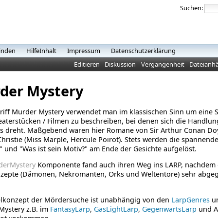
Suchen:
inden
HilfeInhalt
Impressum
Datenschutzerklärung
Editieren
Diskussion
Vergangenheit
Dateianh
der Mystery
riff Murder Mystery verwendet man im klassischen Sinn um eine
aterstücken / Filmen zu beschreiben, bei denen sich die Handlu
ls dreht. Maßgebend waren hier Romane von Sir Arthur Conan Doy
hristie (Miss Marple, Hercule Poirot). Stets werden die spannende
 und "Was ist sein Motiv?" am Ende der Gesichte aufgelöst.
derMystery
Komponente fand auch ihren Weg ins LARP, nachdem 
nzepte (Dämonen, Nekromanten, Orks und Weltentore) sehr abgeg
elkonzept der Mördersuche ist unabhängig von den
LarpGenres
un
Mystery z.B. im
FantasyLarp
,
GasLightLarp
,
GegenwartsLarp
und A