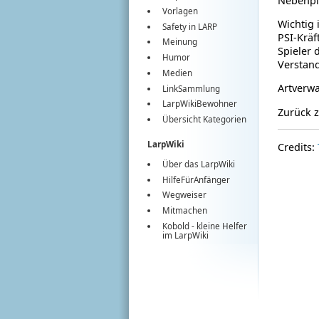
Nebenpl
Vorlagen
Wichtig 
Safety in LARP
PSI-Kräf
Meinung
Spieler 
Humor
Verstan
Medien
Artverw
LinkSammlung
LarpWikiBewohner
Zurück 
Übersicht Kategorien
LarpWiki
Credits:
Über das LarpWiki
HilfeFürAnfänger
Wegweiser
Mitmachen
Kobold
- kleine Helfer
im
LarpWiki