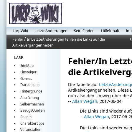
LarpWiki
LetzteÄnderungen
SeiteFinden
HilfeInhalt
Im
/
E
Fehler
In LetzteÄnderungen fehlen die Links auf die
Artikelvergangenheiten
Fehler/In Letz
LARP
SiteMap
die Artikelver
Einsteiger
Genres
Die Tabelle auf
LetzteÄnderung
Darstellung
Artikelvergangenheiten. Diese 
Hintergründe
nun also den Umweg über die Ar
Ausrüstung
--
Allan Wegan
, 2017-06-04
Selbermachen
BezugsQuellen
Die Links sind wieder auf
--
Allan Wegan
, 2017-06-2
Regeln
Charaktertipps
Die Links sind wieder weg
Veranstalten