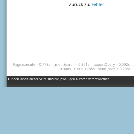
Zurück zu:
Fehler
Page.execute = 0.778s
_moinSearch = 0.391s
_xapianQuery = 0.002s
0.000s
run = 0.785s
send_page = 0.785s
Für den Inhalt dieser Seite sind die jeweiligen Autoren verantwortlich.