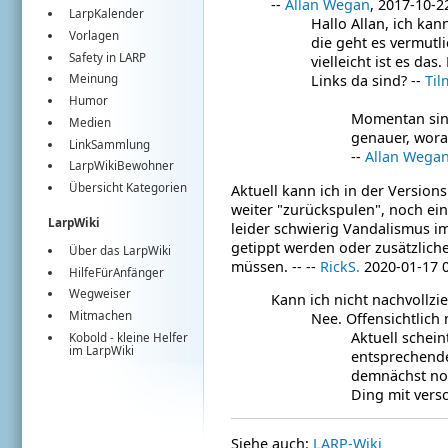
--
Allan Wegan
, 2017-10-2
LarpKalender
Hallo Allan, ich kan
Vorlagen
die geht es vermutl
Safety in LARP
vielleicht ist es da
Links da sind? --
Ti
Meinung
Humor
Momentan sind
Medien
genauer, woran
LinkSammlung
--
Allan Wega
LarpWikiBewohner
Übersicht Kategorien
Aktuell kann ich in der Version
weiter "zurückspulen", noch ein
LarpWiki
leider schwierig Vandalismus im
getippt werden oder zusätzliche
Über das LarpWiki
müssen. -- --
RickS.
2020-01-17 0
HilfeFürAnfänger
Wegweiser
Kann ich nicht nachvollzi
Mitmachen
Nee. Offensichtlich 
Aktuell schein
Kobold
- kleine Helfer
im
LarpWiki
entsprechende
demnächst noc
Ding mit vers
Siehe auch:
LARP-Wiki