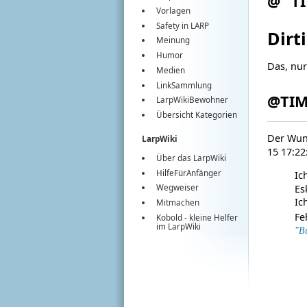
@``TI
Vorlagen
Safety in LARP
Dirt
Meinung
Humor
Das, nur
Medien
LinkSammlung
@‍TIM
LarpWikiBewohner
Übersicht Kategorien
Der Wuns
LarpWiki
15 17:22
Über das LarpWiki
HilfeFürAnfänger
Ic
Es
Wegweiser
Ic
Mitmachen
Fe
Kobold
- kleine Helfer
im
LarpWiki
"B