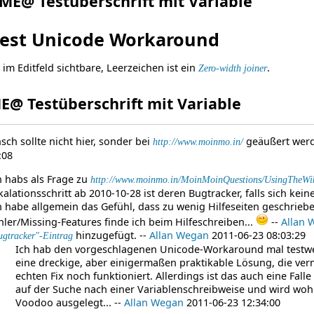
ME@ Testüberschrift mit Variable
iest Unicode Workaround
 im Editfeld sichtbare, Leerzeichen ist ein
.
Zero-width joiner
E@ Testüberschrift mit Variable
ch sollte nicht hier, sonder bei
geäußert werde
http://www.moinmo.in/
:08
h habs als Frage zu
http://www.moinmo.in/MoinMoinQuestions/UsingTheWi
kalationsschritt ab 2010-10-28 ist deren Bugtracker, falls sich kein
h habe allgemein das Gefühl, dass zu wenig Hilfeseiten geschrieb
hler/Missing-Features finde ich beim Hilfeschreiben...
--
Allan 
hinzugefügt. --
Allan Wegan
2011-06-23 08:03:29
ugtracker"-Eintrag
Ich hab den vorgeschlagenen Unicode-Workaround mal testwei
eine dreckige, aber einigermaßen praktikable Lösung, die ver
echten Fix noch funktioniert. Allerdings ist das auch eine Fal
auf der Suche nach einer Variablenschreibweise und wird wo
Voodoo ausgelegt... --
Allan Wegan
2011-06-23 12:34:00