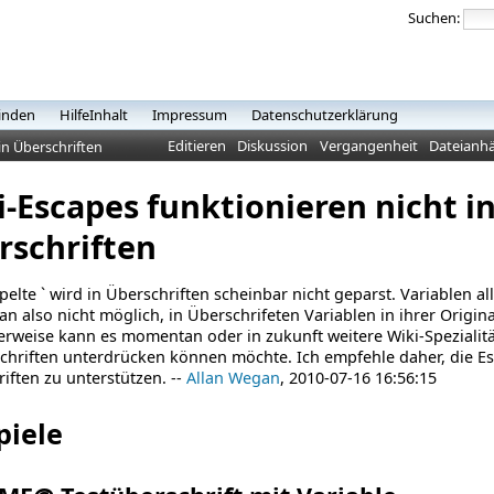
Suchen:
inden
HilfeInhalt
Impressum
Datenschutzerklärung
Editieren
Diskussion
Vergangenheit
Dateianh
in Überschriften
-Escapes funktionieren nicht i
rschriften
elte ` wird in Überschriften scheinbar nicht geparst. Variablen all
 also nicht möglich, in Überschrifeten Variablen in ihrer Origin
rweise kann es momentan oder in zukunft weitere Wiki-Spezialit
chriften unterdrücken können möchte. Ich empfehle daher, die E
iften zu unterstützen. --
Allan Wegan
, 2010-07-16 16:56:15
piele