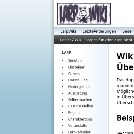
LarpWiki
LetzteÄnderungen
SeiteF
/
Fehler
Wiki-Escapes funktionieren nicht 
Wiki
LARP
SiteMap
Übe
Einsteiger
Genres
Das dopp
Darstellung
momentan
Hintergründe
Mögliche
Ausrüstung
in Übers
Selbermachen
Überschr
BezugsQuellen
Regeln
Beis
Charaktertipps
Veranstalten
LarpKalender