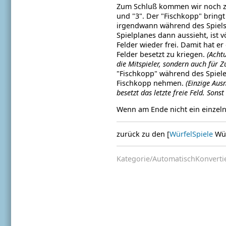
Zum Schluß kommen wir noch zum 
und "3". Der "Fischkopp" bringt
irgendwann während des Spiels di
Spielplanes dann aussieht, ist v
Felder wieder frei. Damit hat e
Felder besetzt zu kriegen.
(Achtu
die Mitspieler, sondern auch für Z
"Fischkopp" während des Spieles
Fischkopp nehmen.
(Einzige Au
besetzt das letzte freie Feld. Son
Wenn am Ende nicht ein einzelne
zurück zu den [
WürfelSpiele
Wür
Kategorie/AutomatischKonverti