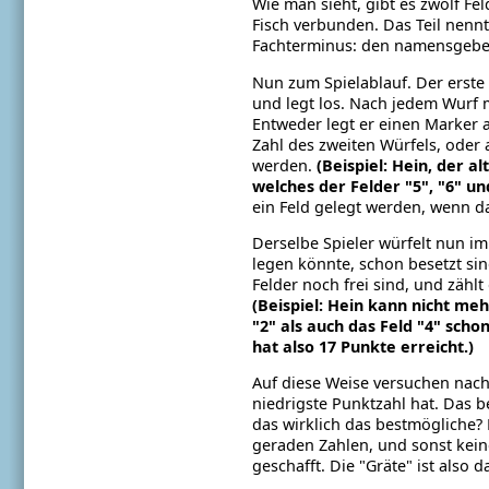
Wie man sieht, gibt es zwölf Fe
Fisch verbunden. Das Teil nennt
Fachterminus: den namensgebend
Nun zum Spielablauf. Der erste S
und legt los. Nach jedem Wurf 
Entweder legt er einen Marker au
Zahl des zweiten Würfels, oder
werden.
(Beispiel: Hein, der a
welches der Felder "5", "6" un
ein Feld gelegt werden, wenn da
Derselbe Spieler würfelt nun imm
legen könnte, schon besetzt sind
Felder noch frei sind, und zähl
(Beispiel: Hein kann nicht meh
"2" als auch das Feld "4" schon
hat also 17 Punkte erreicht.)
Auf diese Weise versuchen nache
niedrigste Punktzahl hat. Das b
das wirklich das bestmögliche? 
geraden Zahlen, und sonst kein
geschafft. Die "Gräte" ist also d