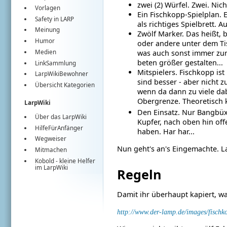
zwei (2) Würfel. Zwei. Nich
Vorlagen
Ein Fischkopp-Spielplan. 
Safety in LARP
als richtiges Spielbrett. 
Meinung
Zwölf Marker. Das heißt, 
Humor
oder andere unter dem Ti
Medien
was auch sonst immer zur H
beten größer gestalten...
LinkSammlung
Mitspielers. Fischkopp ist
LarpWikiBewohner
sind besser - aber nicht zu
Übersicht Kategorien
wenn da dann zu viele dab
Obergrenze. Theoretisch k
LarpWiki
Den Einsatz. Nur Bangbüx
Über das LarpWiki
Kupfer, nach oben hin off
HilfeFürAnfänger
haben. Har har...
Wegweiser
Nun geht's an's Eingemachte. La
Mitmachen
Kobold
- kleine Helfer
im
LarpWiki
Regeln
Damit ihr überhaupt kapiert, was
http://www.der-lamp.de/images/fischko