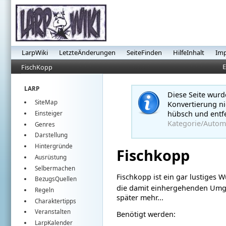
LarpWiki
LetzteÄnderungen
SeiteFinden
HilfeInhalt
Im
E
FischKopp
LARP
Diese Seite wur
SiteMap
Konvertierung nic
hübsch und entf
Einsteiger
Kategorie/Automa
Genres
Darstellung
Hintergründe
Fischkopp
Ausrüstung
Selbermachen
Fischkopp ist ein gar lustiges W
BezugsQuellen
die damit einhergehenden Um
Regeln
später mehr...
Charaktertipps
Veranstalten
Benötigt werden:
LarpKalender