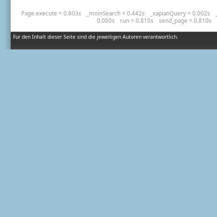
Page.execute = 0.803s
_moinSearch = 0.442s
_xapianQuery = 0.002s
0.000s
run = 0.810s
send_page = 0.810s
Für den Inhalt dieser Seite sind die jeweiligen Autoren verantwortlich.