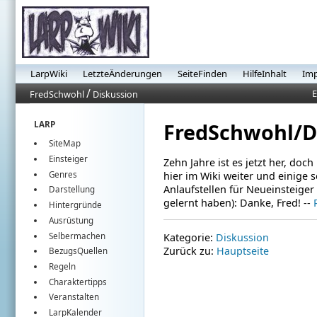
LarpWiki
LetzteÄnderungen
SeiteFinden
HilfeInhalt
Im
/
E
FredSchwohl
Diskussion
FredSchwohl/D
LARP
SiteMap
Einsteiger
Zehn Jahre ist es jetzt her, doc
Genres
hier im Wiki weiter und einige s
Anlaufstellen für Neueinsteige
Darstellung
gelernt haben): Danke, Fred! --
Hintergründe
Ausrüstung
Selbermachen
Kategorie:
Diskussion
Zurück zu:
Hauptseite
BezugsQuellen
Regeln
Charaktertipps
Veranstalten
LarpKalender