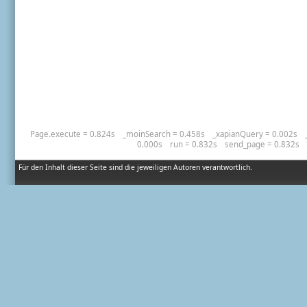
Page.execute = 0.824s
_moinSearch = 0.458s
_xapianQuery = 0.002s
0.000s
run = 0.832s
send_page = 0.832s
Für den Inhalt dieser Seite sind die jeweiligen Autoren verantwortlich.