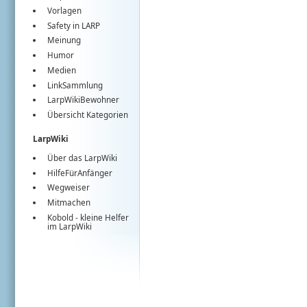
Vorlagen
Safety in LARP
Meinung
Humor
Medien
LinkSammlung
LarpWikiBewohner
Übersicht Kategorien
LarpWiki
Über das LarpWiki
HilfeFürAnfänger
Wegweiser
Mitmachen
Kobold
- kleine Helfer
im
LarpWiki