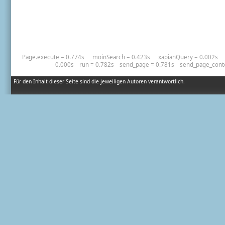
Page.execute = 0.774s
_moinSearch = 0.423s
_xapianQuery = 0.002s
0.000s
run = 0.782s
send_page = 0.781s
send_page_cont
Für den Inhalt dieser Seite sind die jeweiligen Autoren verantwortlich.