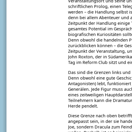
Veranstaltungsort und
seine un
schriftlichen Prolog, einen Tel
werden – die Handlung selbst i
denn bei allem Abenteuer und a
Zeitpunkt der Handlung einige
gesamtes Potential im Gesprä
biografischen Kuriositäten sol
Denn obwohl die handelnden Per
zurückblicken können – die Gesc
Zeitpunkt
der Veranstaltung, u
John Roxton,
der in Südamerika
Tag im Reform
Club sitzt und ei
Das sind die Grenzen links und
Denn obwohl
eine gute Geschic
Antagonisten) lebt, funktionier
Generälen. Jede Figur muss
auc
eines zeitweiligen Hauptdarstel
Teilnehmern kann die Dramatu
Herde pendelt.
Diese Grenze nach oben betriff
angepasst
sein, in der sie han
Joe, sondern
Dracula zum Feind 