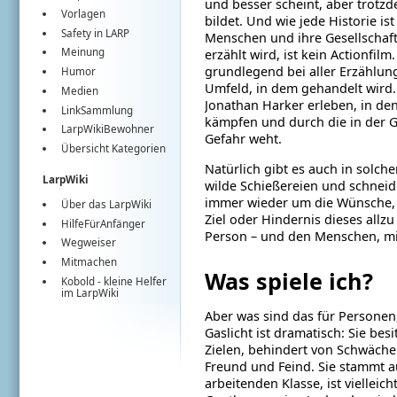
und besser
scheint, aber trotz
Vorlagen
bildet. Und wie jede
Historie is
Safety in LARP
Menschen und ihre Gesellschaf
Meinung
erzählt wird, ist kein Actionfilm
grundlegend bei aller Erzählun
Humor
Umfeld, in dem gehandelt wird.
Medien
Jonathan Harker erleben, in den
LinkSammlung
kämpfen und durch die in der G
LarpWikiBewohner
Gefahr weht.
Übersicht Kategorien
Natürlich gibt es auch in solch
LarpWiki
wilde
Schießereien und schneidi
immer wieder
um die Wünsche,
Über das LarpWiki
Ziel oder Hindernis
dieses allzu
HilfeFürAnfänger
Person – und den Menschen,
mi
Wegweiser
Mitmachen
Was spiele ich?
Kobold
- kleine Helfer
im
LarpWiki
Aber was sind das für Personen,
Gaslicht
ist dramatisch: Sie be
Zielen, behindert
von Schwächen
Freund und Feind. Sie
stammt a
arbeitenden Klasse, ist vielleich