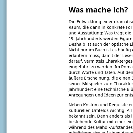
Was mache ich?
Die Entwicklung einer dramatis
Raum, die dann in konkrete Form
und
Ausstattung: Was trägt die
19. Jahrhunderts
werden Figuren
Deshalb ist auch der
optische E
Nicht nur im Buch ist es
häufig 
erläutern muss, damit der Lese
darauf, vermittels Charakterge
eingeführt zu werden. Im Roma
durch Worte und Taten. Auf den
äußere Erscheinung, die einen S
seiner Mitspieler zum Charakter
Jahrhundert eine technische Bl
Anregungen und Ideen zur ents
Neben Kostüm und Requisite eine
kulturellen
Umfelds wichtig: Al
bekannt sein.
Denn anders als in
bestehende Kultur mit
einer ein
während des Mahdi-Aufstandes
möglicherweise auf einen deut