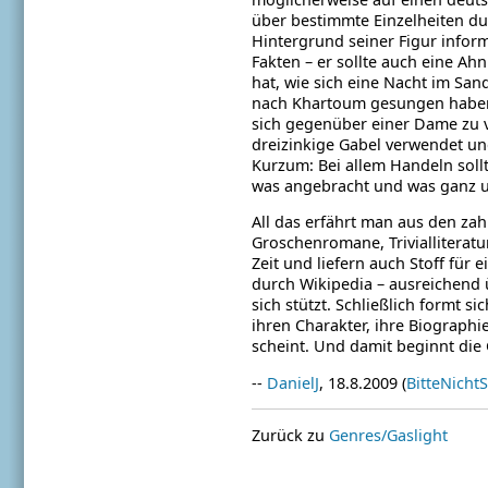
über bestimmte Einzelheiten du
Hintergrund seiner Figur infor
Fakten – er sollte auch eine A
hat, wie sich eine Nacht im Sa
nach Khartoum gesungen haben 
sich gegenüber einer Dame zu 
dreizinkige Gabel verwendet un
Kurzum:
Bei allem Handeln sollt
was angebracht
und was ganz u
All das erfährt man aus den z
Groschenromane,
Triviallitera
Zeit und liefern auch
Stoff für 
durch Wikipedia – ausreichend
sich stützt.
Schließlich formt sic
ihren Charakter,
ihre Biographi
scheint.
Und damit beginnt die 
--
DanielJ
, 18.8.2009 (
BitteNicht
Zurück zu
Genres/Gaslight