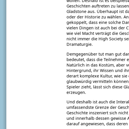
wollen. Deshalb
ist es beispiel
Geschichten auftreten
zu lasse
Gladstone aus. Überhaupt ist
da
oder der Historie zu wählen. A
gekoppelt, dass eine solche Dar
vielen Dingen ist auch bei der
wie viel Macht verträgt die Ges
nicht immer die High Society se
Dramaturgie.
Demgegenüber tut man gut daran
bedeutet,
dass die Teilnehmer 
Natürlich in das
Kostüm, aber vo
Hintergrund, ihr Wissen und
ih
derart komplexe Kultur, wie sie
glaubwürdig vermitteln können,
Spieler zieht, lässt sich diese
erzeugen.
Und deshalb ist auch die Intera
umfassendste
Grenze der Gesch
Geschichte inszeniert
sich nich
und innerhalb dessen gewisse
darauf angewiesen, dass deren