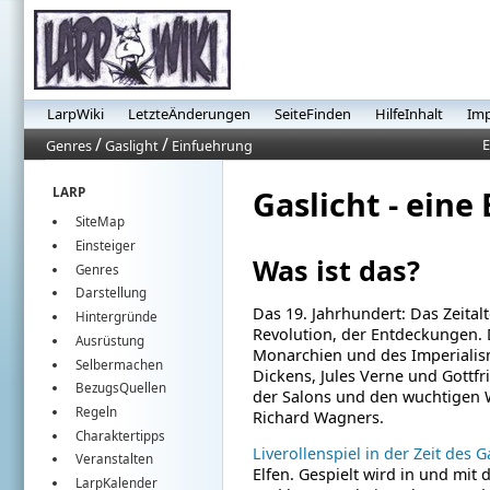
LarpWiki
LetzteÄnderungen
SeiteFinden
HilfeInhalt
Im
/
/
E
Genres
Gaslight
Einfuehrung
Gaslicht - eine
LARP
SiteMap
Einsteiger
Was ist das?
Genres
Darstellung
Das 19. Jahrhundert: Das Zeital
Hintergründe
Revolution, der Entdeckungen.
Ausrüstung
Monarchien und des Imperialism
Selbermachen
Dickens, Jules Verne und Gottfri
BezugsQuellen
der Salons und den wuchtigen
Regeln
Richard Wagners.
Charaktertipps
Liverollenspiel in der Zeit des G
Veranstalten
Elfen.
Gespielt wird in und mit d
LarpKalender