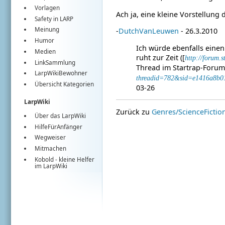
Vorlagen
Ach ja, eine kleine Vorstellung
Safety in LARP
Meinung
-
DutchVanLeuwen
- 26.3.2010
Humor
Ich würde ebenfalls einen 
Medien
ruht zur Zeit ([
http://forum
LinkSammlung
Thread im Startrap-Forum])
LarpWikiBewohner
threadid=782&sid=e1416a8b0
Übersicht Kategorien
03-26
LarpWiki
Zurück zu
Genres/ScienceFictio
Über das LarpWiki
HilfeFürAnfänger
Wegweiser
Mitmachen
Kobold
- kleine Helfer
im
LarpWiki