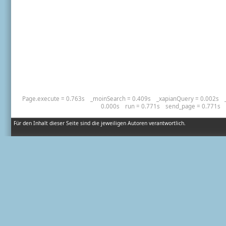
Page.execute = 0.763s
_moinSearch = 0.409s
_xapianQuery = 0.002s
0.000s
run = 0.771s
send_page = 0.771s
Für den Inhalt dieser Seite sind die jeweiligen Autoren verantwortlich.