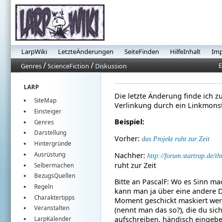
LarpWiki
LetzteÄnderungen
SeiteFinden
HilfeInhalt
Im
/
/
E
Genres
ScienceFiction
Diskussion
LARP
Die letzte Änderung finde ich 
SiteMap
Verlinkung durch ein Linkmons
Einsteiger
Beispiel:
Genres
Darstellung
Vorher:
das Projekt ruht zur Zeit
Hintergründe
Ausrüstung
Nachher:
http://forum.startrap.de
ruht zur Zeit
Selbermachen
BezugsQuellen
Bitte an PascalF: Wo es Sinn ma
Regeln
kann man ja über eine andere 
Charaktertipps
Moment geschickt maskiert wer
Veranstalten
(nennt man das so?), die du sic
aufschreiben, händisch eingeben
LarpKalender