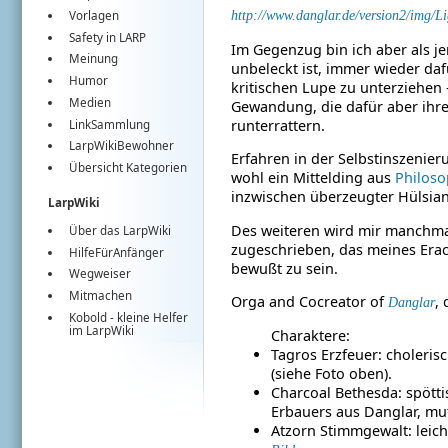
http://www.danglar.de/version2/img/L
Vorlagen
Safety in LARP
Im Gegenzug bin ich aber als je
Meinung
unbeleckt ist, immer wieder da
Humor
kritischen Lupe zu unterziehen 
Medien
Gewandung, die dafür aber ihr
runterrattern.
LinkSammlung
LarpWikiBewohner
Erfahren in der Selbstinszenie
Übersicht Kategorien
wohl ein Mittelding aus
Philos
inzwischen überzeugter Hülsian
LarpWiki
Des weiteren wird mir manchma
Über das LarpWiki
zugeschrieben, das meines Erac
HilfeFürAnfänger
bewußt zu sein.
Wegweiser
Mitmachen
Orga and Cocreator of
,
Danglar
Kobold
- kleine Helfer
im
LarpWiki
Charaktere:
Tagros Erzfeuer: choleris
(siehe Foto oben).
Charcoal Bethesda: spött
Erbauers aus Danglar, m
Atzorn Stimmgewalt: leich