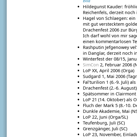
Bild
Hildegunst Kauder: fröhli
Reichenfels, derzeit noch
Hagel von Schlaegen: ein 
mit gut verstecktem gold
Drachenfest 2006 zur Bürg
Ich darf wohl von mir sa
einen kommentarlosen Te
Rashputin Jefgenowey vel
in Danglar, derzeit noch
Winterfest der 08/15, Janu
SimCon
2, Februar 2006 (
LoP XX, April 2006 (Orga)
Sudgard 1, Mai 2006 (Tagr
Fal'turilion 1 (6.-9. Juli) al
Drachenfest (2.-6. August
Spätsommer in Clairmont
LoP 21 (14. Oktober) als 
Fluch der Mark 5 (8.-10. 
Dunkle Akademie, Mai (N
LoP 22, Juni (Orga/SL)
Teufenburg, Juli (SC)
Grenzgänger, Juli (SC)
LoP 23, November, Einla