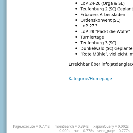
LoP 24-26 (Orga & SL)
Teufenburg 2 (SC)
Geplant
Erbauers Arbeitsladen
Ordenskonvent (SC)
LoP 27 ?
LoP 28 "Packt die Wölfe"
Turniertage
Teufenburg 3 (SC)
Dunkelwald (SC)
Geplante
"Rote Mühle", vielleicht,
Erreichbar über info(at)danglar
Kategorie/Homepage
Page.execute = 0.771s
_moinSearch = 0.394s
_xapianQuery = 0.002s
0.000s
run = 0.778s
send_page = 0.777s