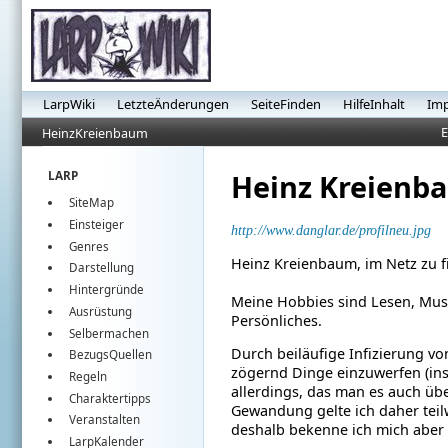
LarpWiki
LetzteÄnderungen
SeiteFinden
HilfeInhalt
Im
E
HeinzKreienbaum
Heinz Kreienb
LARP
SiteMap
Einsteiger
http://www.danglar.de/profilneu.jpg
Genres
Heinz Kreienbaum, im Netz zu 
Darstellung
Hintergründe
Meine Hobbies sind Lesen, Musi
Ausrüstung
Persönliches.
Selbermachen
Durch beiläufige Infizierung v
BezugsQuellen
zögernd Dinge einzuwerfen (ins 
Regeln
allerdings, das man es auch üb
Charaktertipps
Gewandung gelte ich daher teilw
Veranstalten
deshalb bekenne ich mich aber 
LarpKalender