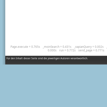
Page.execute = 0.765s
_moinSearch = 0.431s
_xapianQuery = 0.002s
0.000s
run = 0.772s
send_page = 0.771s
Für den Inhalt dieser Seite sind die jeweiligen Autoren verantwortlich.