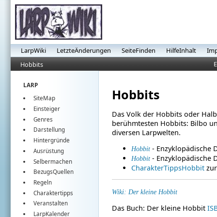
LarpWiki
LetzteÄnderungen
SeiteFinden
HilfeInhalt
Im
E
Hobbits
LARP
Hobbits
SiteMap
Einsteiger
Das Volk der Hobbits oder Halb
Genres
berühmtesten Hobbits: Bilbo un
Darstellung
diversen Larpwelten.
Hintergründe
- Enzyklopädische De
Hobbit
Ausrüstung
- Enzyklopädische D
Hobbit
Selbermachen
CharakterTippsHobbit
zur
BezugsQuellen
Regeln
Wiki: Der kleine Hobbit
Charaktertipps
Veranstalten
Das Buch: Der kleine Hobbit
IS
LarpKalender