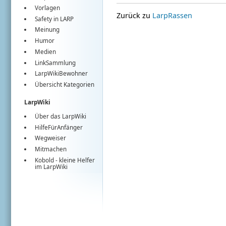
Vorlagen
Zurück zu
LarpRassen
Safety in LARP
Meinung
Humor
Medien
LinkSammlung
LarpWikiBewohner
Übersicht Kategorien
LarpWiki
Über das LarpWiki
HilfeFürAnfänger
Wegweiser
Mitmachen
Kobold
- kleine Helfer
im
LarpWiki