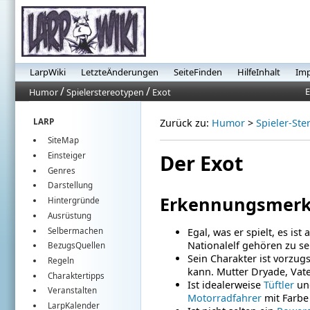
LarpWiki
LetzteÄnderungen
SeiteFinden
HilfeInhalt
Im
/
/
E
Humor
Spielerstereotypen
Exot
LARP
Zurück zu:
Humor
>
Spieler-Ste
SiteMap
Der Exot
Einsteiger
Genres
Darstellung
Erkennungsmer
Hintergründe
Ausrüstung
Selbermachen
Egal, was er spielt, es is
Nationalelf gehören zu s
BezugsQuellen
Sein Charakter ist vorzu
Regeln
kann. Mutter Dryade, Vate
Charaktertipps
Ist idealerweise
Tüftler
und
Veranstalten
Motorradfahrer
mit Farbe 
LarpKalender