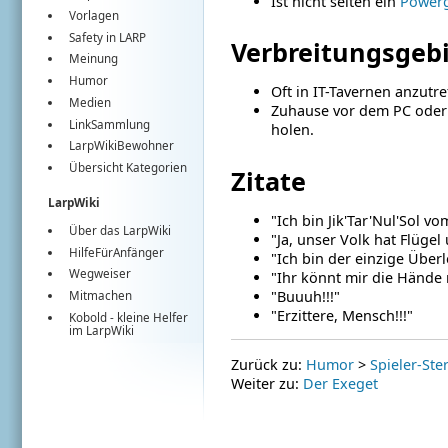
Ist nicht selten ein
Power
Vorlagen
Safety in LARP
Verbreitungsgeb
Meinung
Humor
Oft in IT-Tavernen anzutre
Medien
Zuhause vor dem PC oder 
LinkSammlung
holen.
LarpWikiBewohner
Übersicht Kategorien
Zitate
LarpWiki
"Ich bin Jik'Tar'Nul'Sol vo
Über das LarpWiki
"Ja, unser Volk hat Flüge
HilfeFürAnfänger
"Ich bin der einzige Über
Wegweiser
"Ihr könnt mir die Hände 
"Buuuh!!!"
Mitmachen
"Erzittere, Mensch!!!"
Kobold
- kleine Helfer
im
LarpWiki
Zurück zu:
Humor
>
Spieler-Ste
Weiter zu:
Der Exeget