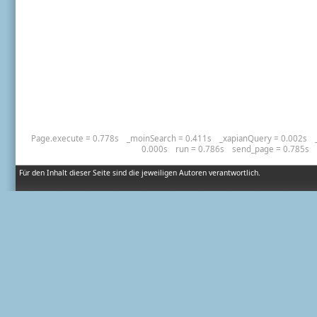
Page.execute = 0.778s
_moinSearch = 0.411s
_xapianQuery = 0.002s
0.000s
run = 0.786s
send_page = 0.785s
Für den Inhalt dieser Seite sind die jeweiligen Autoren verantwortlich.