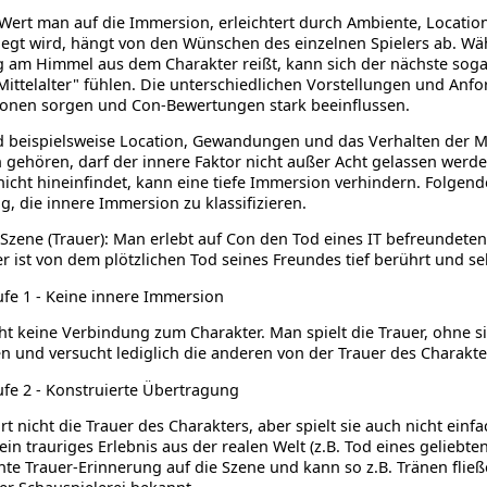
 Wert man auf die Immersion, erleichtert durch Ambiente, Locati
legt wird, hängt von den Wünschen des einzelnen Spielers ab. Wä
 am Himmel aus dem Charakter reißt, kann sich der nächste soga
Mittelalter" fühlen. Die unterschiedlichen Vorstellungen und Anf
ionen sorgen und Con-Bewertungen stark beeinflussen.
 beispielsweise Location, Gewandungen und das Verhalten der Mi
 gehören, darf der innere Faktor nicht außer Acht gelassen werde
nicht hineinfindet, kann eine tiefe Immersion verhindern. Folgende
g, die innere Immersion zu klassifizieren.
-Szene (Trauer): Man erlebt auf Con den Tod eines IT befreundete
r ist von dem plötzlichen Tod seines Freundes tief berührt und seh
ufe 1 - Keine innere Immersion
ht keine Verbindung zum Charakter. Man spielt die Trauer, ohne si
n und versucht lediglich die anderen von der Trauer des Charakt
ufe 2 - Konstruierte Übertragung
t nicht die Trauer des Charakters, aber spielt sie auch nicht einf
 ein trauriges Erlebnis aus der realen Welt (z.B. Tod eines gelieb
hte Trauer-Erinnerung auf die Szene und kann so z.B. Tränen flie