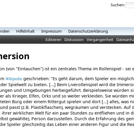
Suchen:
inden
HilfeInhalt
Impressum
Datenschutzerklärung
Editieren
Diskussion
Vergangenheit
Dateianh
ersion
n (von "Eintauchen") ist ein zentrales Thema im Rollenspiel - sei
 im
geschrieben:
"Es geht darum, dem Spieler ein möglich
Wikipedia
 der Spielwelt zu bieten. [...] Beim Liverollenspiel wird die Imme
dungen und Umgebungen herbeigeführt. Beispielsweise würden si
ler als Krieger, Elfen, Orks und so weiter verkleiden. Sie würden m
eten Burg oder einem Rittergut spielen und dort [...] alles, was ni
und passt (z.B. Plastikflaschen), wegräumen und verstecken.
Auf d
, ihrer wirklichen Welt für ein paar Stunden zu entfliehen und in
elbst gewählte), Person darzustellen. Durch die Erfahrung des g
die Spieler gleichzeitig das Leben einer anderen Figur und die Re