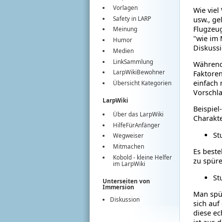
Vorlagen
Wie viel
Safety in LARP
usw., ge
Flugzeug
Meinung
"wie im 
Humor
Diskuss
Medien
LinkSammlung
Während
LarpWikiBewohner
Faktoren
einfach 
Übersicht Kategorien
Vorschla
LarpWiki
Beispiel
Über das LarpWiki
Charakte
HilfeFürAnfänger
St
Wegweiser
Mitmachen
Es beste
Kobold
- kleine Helfer
zu spüre
im
LarpWiki
St
Unterseiten von
Immersion
Man spür
Diskussion
sich auf
diese ec