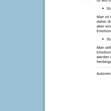
ist aus 
St
Man ist 
daher di
aber ein
Emotion
St
Man selb
Emotione
werden m
herbeig
Autoren: