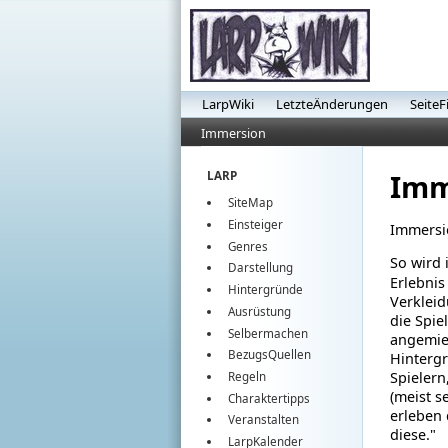
LarpWiki
LetzteÄnderungen
SeiteF
Immersion
Imm
LARP
SiteMap
Einsteiger
Immersio
Genres
So wird
Darstellung
Erlebnis
Hintergründe
Verklei
Ausrüstung
die Spie
Selbermachen
angemiet
BezugsQuellen
Hintergr
Spielern
Regeln
(meist s
Charaktertipps
erleben 
Veranstalten
diese."
LarpKalender