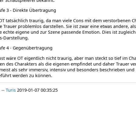
der Schauspielerei bekannt.
ufe 3 - Direkte Übertragung
OT tatsächlich traurig, da man viele Cons mit dem verstorbenen C
e Trauer problemlos darstellen. Sie ist zwar eine etwas andere, al
e echte eigene und zur Szene passende Emotion. Dies ist zugleich
s-Darstellung.
ufe 4 - Gegenübertragung
st wäre OT eigentlich nicht traurig, aber man steckt so tief im Ch
n des Charakters als die eigenen empfindet und daher Trauer ver
eist als sehr immersiv, intensiv und besonders beschrieben und
eführt werden zu können.
 --
Turis
2019-01-07 00:35:25