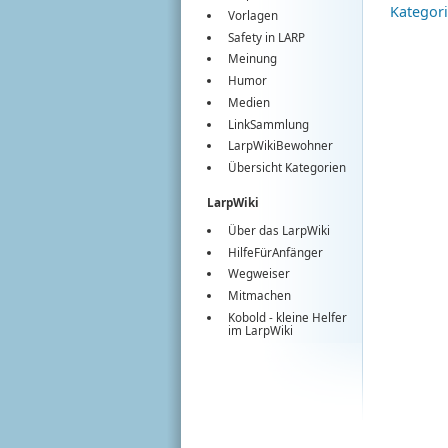
Kategor
Vorlagen
Safety in LARP
Meinung
Humor
Medien
LinkSammlung
LarpWikiBewohner
Übersicht Kategorien
LarpWiki
Über das LarpWiki
HilfeFürAnfänger
Wegweiser
Mitmachen
Kobold
- kleine Helfer
im
LarpWiki