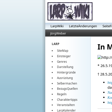
LarpWiki
LetzteÄnderungen
SeiteF
JörgWeber
In 
LARP
SiteMap
Einsteiger
Genres
* 26.5.1
Darstellung
Hintergründe
† 28.5.2
Ausrüstung
htt
Selbermachen
d
BezugsQuellen
Na
Regeln
Ko
Charaktertipps
htt
Veranstalten
LarpKalender