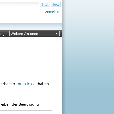
Anmelden
änge
 erhalten
ToterLink
(Erhalten
hreiben der Beerdigung