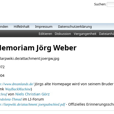
Suchen:
inden
HilfeInhalt
Impressum
Datenschutzerklärung
Editieren
Diskussion
Vergangenheit
Dateianh
Memoriam Jörg Weber
972
004
Jörgs alte Homepage wird von seinem Bruder
p://www.dreamlands.de/
ank
)
WayBackMachine
von
Niels Christian Görz
chruf
im LI-Forum
ndolenz-Thread
- Offizielles Erinnerungssc
p://larpwiki.de/attachment:joergsabschied.pdf