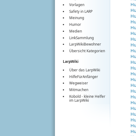
Hu
Vorlagen
Hu
Safety in LARP
Hu
Meinung
Hu
Humor
Hu
Medien
Hu
LinkSammlung
Hu
Hu
LarpWikiBewohner
Hu
Übersicht Kategorien
Hu
Hu
LarpWiki
Hu
Über das LarpWiki
Hu
HilfeFürAnfänger
Hu
Wegweiser
Hu
Mitmachen
Hu
Hu
Kobold
- kleine Helfer
im
LarpWiki
Hu
Hu
Hu
Hu
Hu
Hu