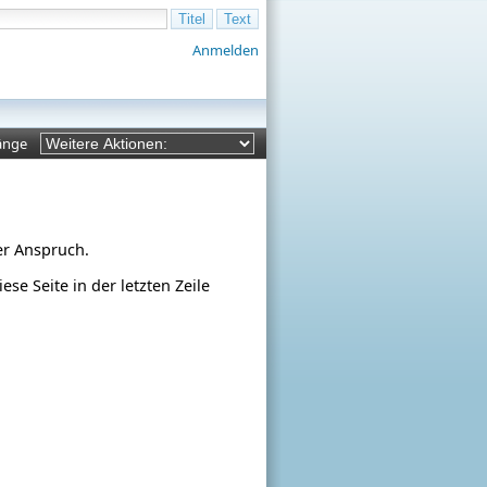
Anmelden
änge
er Anspruch.
se Seite in der letzten Zeile