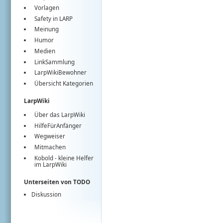
Vorlagen
Safety in LARP
Meinung
Humor
Medien
LinkSammlung
LarpWikiBewohner
Übersicht Kategorien
LarpWiki
Über das LarpWiki
HilfeFürAnfänger
Wegweiser
Mitmachen
Kobold
- kleine Helfer
im
LarpWiki
Unterseiten von TODO
Diskussion