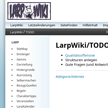
LarpWiki
LetzteÄnderungen
SeiteFinden
HilfeInhalt
Im
/
E
LarpWiki
TODO
LarpWiki/TOD
LARP
SiteMap
Einsteiger
Qualitätsoffensive
Genres
Strukturen anlegen
Gute Fragen (und Antwort
Darstellung
Hintergründe
Ausrüstung
Kategorie/Internes
Selbermachen
BezugsQuellen
Regeln
Charaktertipps
Veranstalten
LarpKalender