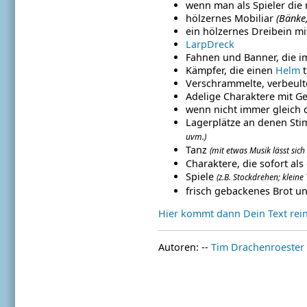
wenn man als Spieler die
hölzernes Mobiliar
(Bänke,
ein hölzernes Dreibein m
LarpDreck
Fahnen und Banner, die 
Kämpfer, die einen
Helm
t
Verschrammelte, verbeult
Adelige Charaktere mit G
wenn nicht immer gleich 
Lagerplätze an denen St
uvm.)
Tanz
(mit etwas Musik lässt sic
Charaktere, die sofort als
Spiele
(z.B. Stockdrehen; kleine
frisch gebackenes Brot u
Hier kommt dann Dein Text rein.
Autoren: --
Tim Drachenroester