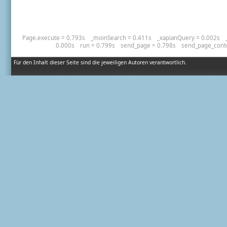
Page.execute = 0.793s
_moinSearch = 0.411s
_xapianQuery = 0.002s
0.000s
run = 0.799s
send_page = 0.798s
send_page_cont
Für den Inhalt dieser Seite sind die jeweiligen Autoren verantwortlich.