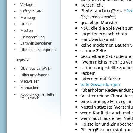
Kerzenlicht
Vorlagen
Pfeife rauchen
(Tipp von
Rick
Safety in LARP
Pfeife rauchen wollen!)
Meinung
gruselige Monster
Humor
NSC, die die Spielwelt z
Medien
Lagerfeuergeschichten
LinkSammlung
Handwerkskunst
LarpWikiBewohner
keine modernen Bauten v
Übersicht Kategorien
schöne Zelte
bespielbare Gebäude und 
LarpWiki
"Wenn nichts mehr zu verl
schön dargestellte Zaube
Über das LarpWiki
Fackeln
HilfeFürAnfänger
Laternen mit Kerzen
Wegweiser
tolle Gewandungen
Mitmachen
"überholte" Redewendu
Kobold
- kleine Helfer
facettenreiche Charaktere
im
LarpWiki
eine stimmige Hintergrun
Nesteln statt Reißverschl
wenn Konflikte auch mal 
wenn auch aus einer Niede
Holzteller und Zinnbeche
Pfriem (Essdorn) statt mo