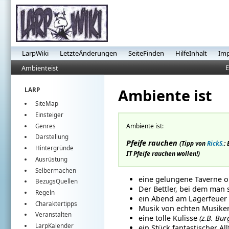
LarpWiki
LetzteÄnderungen
SeiteFinden
HilfeInhalt
Im
E
Ambienteist
Ambiente ist
LARP
SiteMap
Einsteiger
Ambiente ist:
Genres
Darstellung
Pfeife rauchen
(Tipp von
RickS.
:
Hintergründe
IT Pfeife rauchen wollen!)
Ausrüstung
Selbermachen
eine gelungene Taverne oh
BezugsQuellen
Der Bettler, bei dem man
Regeln
ein Abend am Lagerfeuer
Charaktertipps
Musik von echten Musike
Veranstalten
eine tolle Kulisse
(z.B. Bur
LarpKalender
ein Stück fantastischer Al