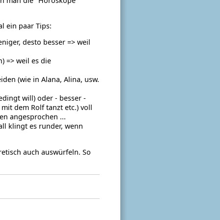
ann man die "Horoskope"
l ein paar Tips:
niger, desto besser => weil
 => weil es die
den (wie in Alana, Alina, usw.
ngt will) oder - besser -
t dem Rolf tanzt etc.) voll
en angesprochen ...
ll klingt es runder, wenn
etisch auch auswürfeln. So