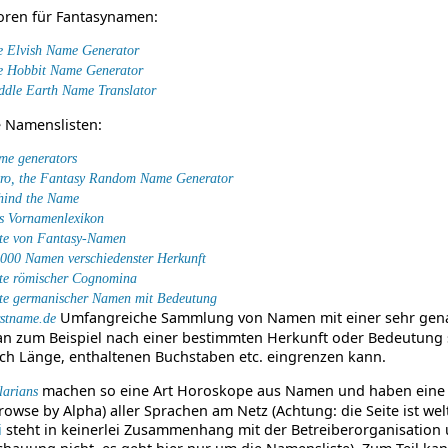
oren für Fantasynamen:
e Elvish Name Generator
e Hobbit Name Generator
ddle Earth Name Translator
 Namenslisten:
me generators
tro, the Fantasy Random Name Generator
hind the Name
s Vornamenlexikon
ste von Fantasy-Namen
000 Namen verschiedenster Herkunft
ste römischer Cognomina
ste germanischer Namen mit Bedeutung
Umfangreiche Sammlung von Namen mit einer sehr gena
rstname.de
n zum Beispiel nach einer bestimmten Herkunft oder Bedeutung
ch Länge, enthaltenen Buchstaben etc. eingrenzen kann.
machen so eine Art Horoskope aus Namen und haben eine 
larians
rowse by Alpha) aller Sprachen am Netz (Achtung: die Seite ist we
i
steht in keinerlei Zusammenhang mit der Betreiberorganisation 