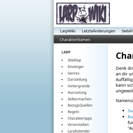
LarpWiki
LetzteÄnderungen
SeiteF
CharakterNamen
Cha
LARP
SiteMap
Einsteiger
Denk di
Genres
an dir u
Auffällig
Darstellung
kann sic
Hintergründe
ungewöhn
Ausrüstung
Selbermachen
Namensli
BezugsQuellen
Süd
Regeln
Ka
Charaktertipps
fu
Veranstalten
"A
LarpKalender