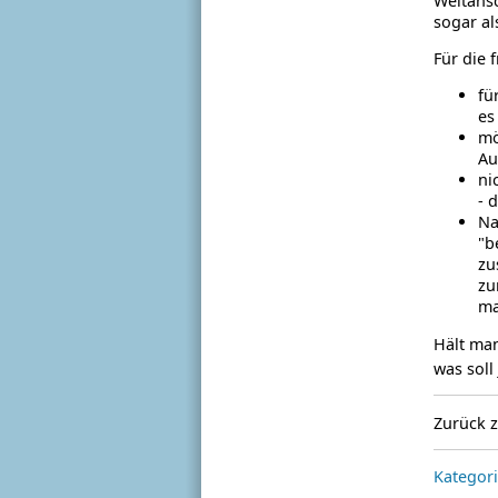
Weltansc
sogar a
Für die 
fü
es
mö
Au
ni
- 
Na
"b
zu
zu
ma
Hält man
was soll
Zurück 
Kategori