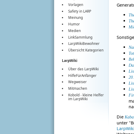
Generat
Vorlagen
Safety in LARP
Th
Meinung
Th
Humor
Mi
Medien
Sonstige
LinkSammlung
LarpWikiBewohner
Na
Übersicht Kategorien
To
Be
LarpWiki
Da
Über das LarpWiki
Li
HilfeFürAnfänger
20.
Wegweiser
Li
Mitmachen
Li
Kobold
- kleine Helfer
Fi
im
LarpWiki
ma
na
Die
Kaba
unter "B
LarpWik