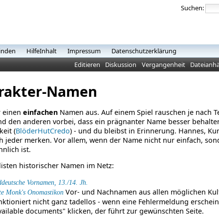
Suchen:
inden
HilfeInhalt
Impressum
Datenschutzerklärung
Editieren
Diskussion
Vergangenheit
Dateianh
rakter-Namen
r einen
einfachen
Namen aus. Auf einem Spiel rauschen je nach T
nd den anderen vorbei, dass ein prägnanter Name besser behalten
keit (
BlöderHutCredo
) - und du bleibst in Erinnerung. Hannes, Kurt
h jeder merken. Vor allem, wenn der Name nicht nur einfach, so
lich ist.
sten historischer Namen im Netz:
deutsche Vornamen, 13./14. Jh.
Vor- und Nachnamen aus allen möglichen Kultu
te Monk's Onomastikon
nktioniert nicht ganz tadellos - wenn eine Fehlermeldung erschein
vailable documents" klicken, der führt zur gewünschten Seite.