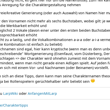
hauung nicht, es geht hier nur um die Namensliste). Zum Teil k
ls Anregung für die Charaktergestaltung nehmen
freie/kreative Generierung (oder auch Auswahl) von Namen hier ma
r den Vornamen nicht mehr als sechs Buchstaben, wobei gilt: je we
 die Merkbarkeit erhöht und
glichst 2 Vokale (davon einer unter den ersten beiden Buchstaben)
ssprechbarkeit erhöht
cht zu a-lastig, und die Vokalkombinationen a-a-a oder a-i-a vermei
die Kombination ist einfach zu beliebt)
chnamen sind egal, hier kann kryptische (wenn man es denn unbedi
eschreibende" Wortgenerierung (Eisenfaust, vom Düsterberg, Der mi
schlagen => der Charakter wird ohnehin zumeist mit dem Vornam
mindest, wenn man nicht gerade einen Adligen spielt. Auf jeden Fa
n sich mit einem Vor- und Nachnamen (oder Beinamen) vorstellt.
 sich an diese Tipps, dann kann man seine Charakternamen theor
 ja bei Rollenspielern gerüchtehalber sehr beliebt sein
zu
LarpWiki
oder
AnfangenMitLarp
e/Charaktertipps