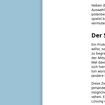
Neben de
Auswahl 
potentie
spielst 
vermuten
Der 
Ein Prob
willst, 
zu begre
der Mits
Mal davo
sich hie
tun würd
(andere 
Diese Zi
Jemandes
mögliche
sehen. E
Lösung w