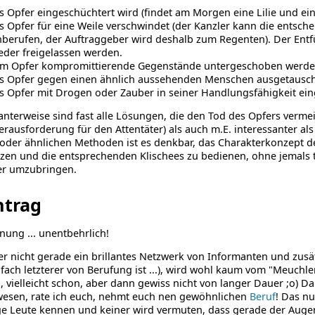
s Opfer eingeschüchtert wird (findet am Morgen eine Lilie und ei
s Opfer für eine Weile verschwindet (der Kanzler kann die entsche
nberufen, der Auftraggeber wird deshalb zum Regenten). Der Ent
eder freigelassen werden.
m Opfer kompromittierende Gegenstände untergeschoben werden (
s Opfer gegen einen ähnlich aussehenden Menschen ausgetausc
s Opfer mit Drogen oder Zauber in seiner Handlungsfähigkeit ei
anterweise sind fast alle Lösungen, die den Tod des Opfers verme
Herausforderung für den Attentäter) als auch m.E. interessanter al
oder ähnlichen Methoden ist es denkbar, das Charakterkonzept de
en und die entsprechenden Klischees zu bedienen, ohne jemals t
er umzubringen.
htrag
nung ... unentbehrlich!
wer nicht gerade ein brillantes Netzwerk von Informanten und zusä
fach letzterer von Berufung ist ...), wird wohl kaum vom "Meuchl
ja, vielleicht schon, aber dann gewiss nicht von langer Dauer ;o)
wesen, rate ich euch, nehmt euch nen gewöhnlichen
Beruf
! Das nu
 Leute kennen und keiner wird vermuten, dass gerade der Augen