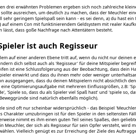
n drei erwähnten Problemen ergeben sich noch zahlreiche kleine
sollte ausreichen, um deutlich zu machen, dass der Meuchler ein
ll sehr geringem Spielspaß sein kann - es sei denn, a) du hast ei
b) auf einem Con mit funktinierendem Geldsystem mit realer Kaufkr
 lässt, dass goße Nachfrage nach Attentätern besteht.
Spieler ist auch Regisseur
lem auf einer anderen Ebene tritt auf, wenn du nicht nur deinen 
sondern dich selbst auch als 'Regisseur' für deine Mitspieler begreif
ifen ist eine Schlussfolgerung aus der Beobachtung, dass dein Ha
pieler einwirkt und dass du ihnen mehr oder weniger unterhaltsa
n ausgegangen, dass du deinen Mitspielern nicht absichtlich den 
r eine Optimierungsaufgabe mit mehreren Einflussgrößen, z.B: 'Spi
e', 'Spiele so, dass du als Spieler viel Spaß hast' und 'spiele so, d
Beweggründe sind natürlich ebenfalls möglich).
ele sind oft nur scheinbar widersprüchlich - das Beispiel 'Meuchler' 
 Charakter umzubringen ist für den Spieler in den seltensten Fä
rweise nimmt es ihm einen guten Teil seines Spaßes, den gelieb
in Meuchler, der sich als Regisseur für sein Opfer versteht, wird m
ählen. Vielleich genügt es zur Erreichung der Ziele des Auftragg