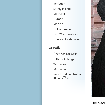
Vorlagen
Safety in LARP
Meinung
Humor
Medien
LinkSammlung
LarpWikiBewohner
Übersicht Kategorien
LarpWiki
Über das LarpWiki
HilfeFürAnfänger
Wegweiser
Mitmachen
Kobold
- kleine Helfer
im
LarpWiki
Die Nach