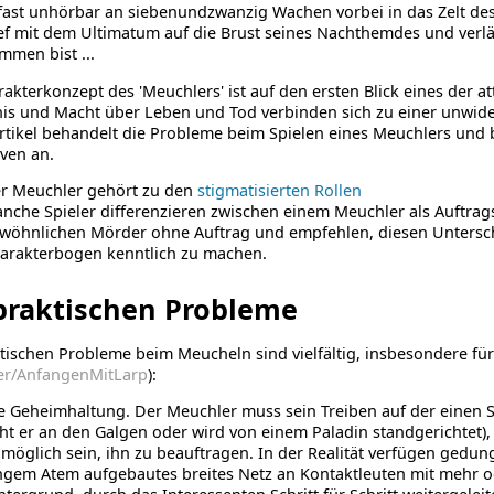
fast unhörbar an siebenundzwanzig Wachen vorbei in das Zelt des
f mit dem Ultimatum auf die Brust seines Nachthemdes und verläss
men bist ...
akterkonzept des 'Meuchlers' ist auf den ersten Blick eines der a
is und Macht über Leben und Tod verbinden sich zu einer unwide
rtikel behandelt die Probleme beim Spielen eines Meuchlers und
iven an.
r Meuchler gehört zu den
stigmatisierten Rollen
nche Spieler differenzieren zwischen einem Meuchler als Auftr
wöhnlichen Mörder ohne Auftrag und empfehlen, diesen Untersch
arakterbogen kenntlich zu machen.
praktischen Probleme
tischen Probleme beim Meucheln sind vielfältig, insbesondere für 
ger/AnfangenMitLarp
):
e Geheimhaltung. Der Meuchler muss sein Treiben auf der einen S
ht er an den Galgen oder wird von einem Paladin standgerichtet),
 möglich sein, ihn zu beauftragen. In der Realität verfügen gedu
ngem Atem aufgebautes breites Netz an Kontaktleuten mit mehr o