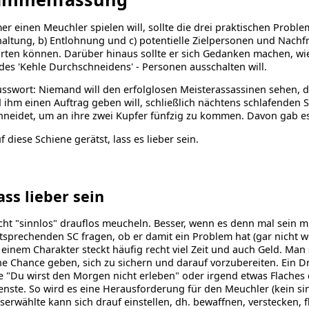
r einen Meuchler spielen will, sollte die drei praktischen Probl
ltung, b) Entlohnung und c) potentielle Zielpersonen und Nachf
ten können. Darüber hinaus sollte er sich Gedanken machen, wie e
 des 'Kehle Durchschneidens' - Personen ausschalten will.
usswort: Niemand will den erfolglosen Meisterassassinen sehen, 
ihm einen Auftrag geben will, schließlich nächtens schlafenden 
neidet, um an ihre zwei Kupfer fünfzig zu kommen. Davon gab es 
f diese Schiene gerätst, lass es lieber sein.
ass lieber sein
cht "sinnlos" drauflos meucheln. Besser, wenn es denn mal sein m
tsprechenden SC fragen, ob er damit ein Problem hat (gar nicht w
 einem Charakter steckt häufig recht viel Zeit und auch Geld. Man
ne Chance geben, sich zu sichern und darauf vorzubereiten. Ein D
e "Du wirst den Morgen nicht erleben" oder irgend etwas Flaches d
enste. So wird es eine Herausforderung für den Meuchler (kein s
serwählte kann sich drauf einstellen, dh. bewaffnen, verstecken, f