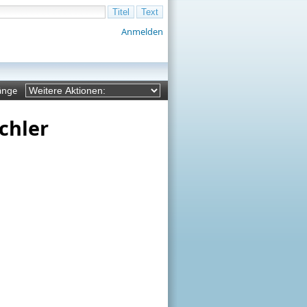
Anmelden
änge
chler