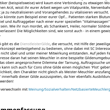
iker (beispielsweise) wird kaum eine Verbindung zu etwaigen Mo
inen Arzt, wisst ihr eurer Arbeit wegen um Vitalpunkte, Nervenbahn
t ja zu neutralisieren und Vorangehendes zu vitalisieren versucht
o könnte zum Beispiel einer eurer Opf... Patienten starken Blutu
iel und Auftraggeber nach einer eurer speziellen "Vitalmassagen"
sein. Wie ihr nun mordet, als Schankwirt, Heiler, normaler Söldne
berlassen! Die Möglichkeiten sind, wie sonst auch - in einem gew
-
4 gibt es die
DienstleisterGilde
, die versucht, mit Hilfe der jeweili
rkonzept weitestgehend zu bedienen, ohne dabei mit SC Interess
 nicht übel und unter meiner Mitwirkung entstanden. Auf jeden Fall
resse daran hat seinen Meuchler in eine bespielte Gildenumgebu
 das oben angesprochene Dilemma der Tarnung, Auftragssuche u
kann sich auch für Cons ohne Gilde einen möglichen 'Plot' gebe
ichkeit, den Charakter nicht gleich als Meister-Meuchler anzufan
g' innerhalb dieser Gilde auszuspielen, da hier ebenfalls Ausbildu
 werden!
 verwechseln mit
Meinung/Sozialverhalten/NetzbasierteMeuchlerg
ammenfassung