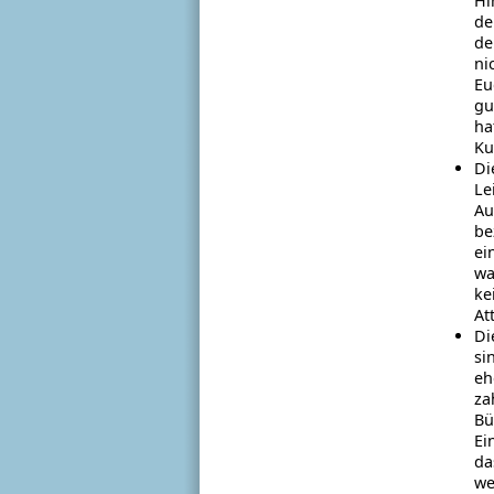
Hi
de
de
ni
Eu
gu
ha
Ku
Di
Le
Au
be
ei
wa
ke
At
Di
si
eh
za
Bü
Ei
da
we