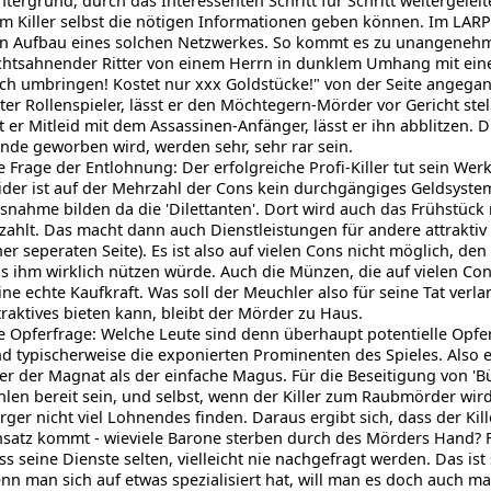
ntergrund, durch das Interessenten Schritt für Schritt weitergeleite
m Killer selbst die nötigen Informationen geben können. Im LARP r
n Aufbau eines solchen Netzwerkes. So kommt es zu unangenehm
chtsahnender Ritter von einem Herrn in dunklem Umhang mit ein
ch umbringen! Kostet nur xxx Goldstücke!" von der Seite angegange
ter Rollenspieler, lässt er den Möchtegern-Mörder vor Gericht stell
t er Mitleid mit dem Assassinen-Anfänger, lässt er ihn abblitzen. Di
nde geworben wird, werden sehr, sehr rar sein.
e Frage der Entlohnung: Der erfolgreiche Profi-Killer tut sein Wer
ider ist auf der Mehrzahl der Cons kein durchgängiges Geldsyste
snahme bilden da die 'Dilettanten'. Dort wird auch das Frühstück 
zahlt. Das macht dann auch Dienstleistungen für andere attraktiv
ner seperaten Seite). Es ist also auf vielen Cons nicht möglich, den
s ihm wirklich nützen würde. Auch die Münzen, die auf vielen Co
ine echte Kaufkraft. Was soll der Meuchler also für seine Tat ver
traktives bieten kann, bleibt der Mörder zu Haus.
e Opferfrage: Welche Leute sind denn überhaupt potentielle Opfer 
nd typischerweise die exponierten Prominenten des Spieles. Also e
er der Magnat als der einfache Magus. Für die Beseitigung von 'B
hlen bereit sein, und selbst, wenn der Killer zum Raubmörder wird
rger nicht viel Lohnendes finden. Daraus ergibt sich, dass der Kill
nsatz kommt - wieviele Barone sterben durch des Mörders Hand? Fü
ss seine Dienste selten, vielleicht nie nachgefragt werden. Das ist
nn man sich auf etwas spezialisiert hat, will man es doch auch ma