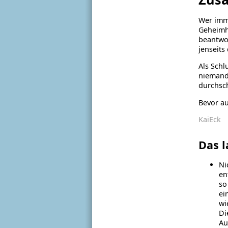
Wer imme
Geheimha
beantwor
jenseits
Als Schl
niemand 
durchsch
Bevor au
KaiEck
Das l
Ni
en
so
ei
wi
Di
Au