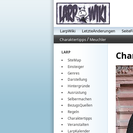
LarpWiki
LetzteÄnderungen
SeiteF
/
Charaktertipps
Meuchler
Cha
LARP
SiteMap
Einsteiger
Genres
Darstellung
Hintergründe
Ausrüstung
Selbermachen
BezugsQuellen
Regeln
Charaktertipps
Veranstalten
LarpKalender