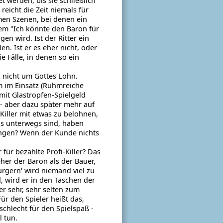
t werden, bis sie schließlich
eicht die Zeit niemals für
en Szenen, bei denen ein
em "Ich könnte den Baron für
n wird. Ist der Ritter ein
en. Ist er es eher nicht, oder
e Fälle, in denen so ein
k nicht um Gottes Lohn.
m im Einsatz (Ruhmreiche
mit Glastropfen-Spielgeld
 - aber dazu später mehr auf
 Killer mit etwas zu belohnen,
ns unterwegs sind, haben
langen? Wenn der Kunde nichts
für bezahlte Profi-Killer? Das
her der Baron als der Bauer,
ürgern' wird niemand viel zu
, wird er in den Taschen der
er sehr, sehr selten zum
r den Spieler heißt das,
 schlecht für den Spielspaß -
l tun.