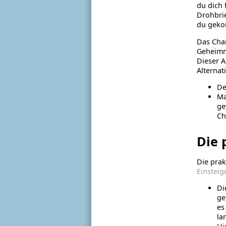
du dich 
Drohbrie
du gekom
Das Char
Geheimn
Dieser A
Alternat
De
Ma
ge
Ch
Die 
Die prak
Einstei
Di
ge
es
la