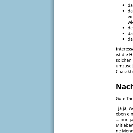
da
da
ei
wi
de
da
da
Interess
ist die 
solchen 
umzusetz
Charakt
Nac
Gute Tar
Tja ja, 
eben ein
... nun 
Mitlebe
ne Menge