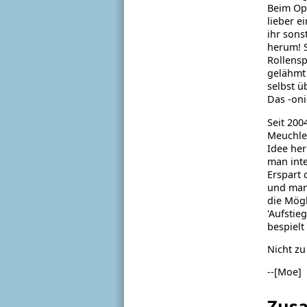
Beim Opt
lieber e
ihr sons
herum! S
Rollensp
gelähmt 
selbst ü
Das -oni
Seit 200
Meuchle
Idee her
man inte
Erspart
und man 
die Mögl
'Aufstie
bespielt
Nicht zu
--[Moe]
Zus