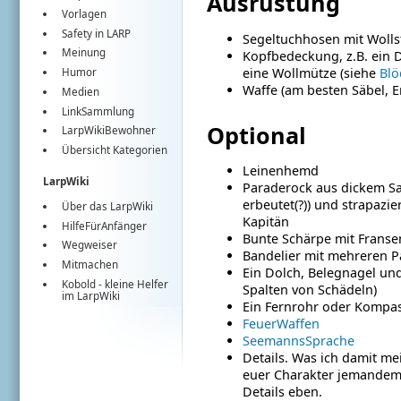
Ausrüstung
Vorlagen
Safety in LARP
Segeltuchhosen mit Wolls
Meinung
Kopfbedeckung, z.B. ein Dr
eine Wollmütze (siehe
Blö
Humor
Waffe (am besten Säbel, 
Medien
LinkSammlung
Optional
LarpWikiBewohner
Übersicht Kategorien
Leinenhemd
LarpWiki
Paraderock aus dickem Sam
erbeutet(?)) und strapaz
Über das LarpWiki
Kapitän
HilfeFürAnfänger
Bunte Schärpe mit Franse
Wegweiser
Bandelier mit mehreren Paa
Mitmachen
Ein Dolch, Belegnagel un
Kobold
- kleine Helfer
Spalten von Schädeln)
im
LarpWiki
Ein Fernrohr oder Kompa
FeuerWaffen
SeemannsSprache
Details. Was ich damit m
euer Charakter jemandem
Details eben.