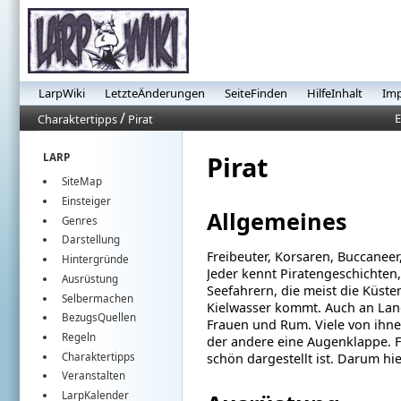
LarpWiki
LetzteÄnderungen
SeiteFinden
HilfeInhalt
Im
/
E
Charaktertipps
Pirat
Pirat
LARP
SiteMap
Einsteiger
Allgemeines
Genres
Darstellung
Freibeuter, Korsaren, Buccaneer
Hintergründe
Jeder kennt Piratengeschichten, 
Ausrüstung
Seefahrern, die meist die Küst
Selbermachen
Kielwasser kommt. Auch an Land 
BezugsQuellen
Frauen und Rum. Viele von ihne
Regeln
der andere eine Augenklappe. F
Charaktertipps
schön dargestellt ist. Darum hie
Veranstalten
LarpKalender