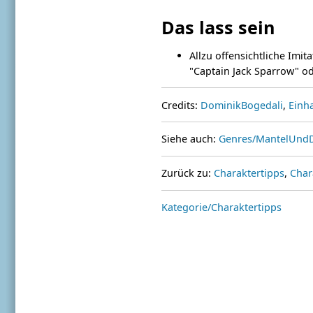
Das lass sein
Allzu offensichtliche Imit
"Captain Jack Sparrow" ode
Credits:
DominikBogedali
,
Einh
Siehe auch:
Genres/MantelUnd
Zurück zu:
Charaktertipps
,
Char
Kategorie/Charaktertipps