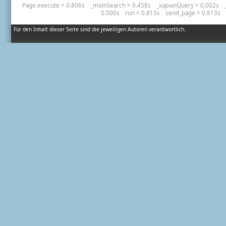
Page.execute = 0.806s
_moinSearch = 0.458s
_xapianQuery = 0.002s
0.000s
run = 0.813s
send_page = 0.813s
Für den Inhalt dieser Seite sind die jeweiligen Autoren verantwortlich.