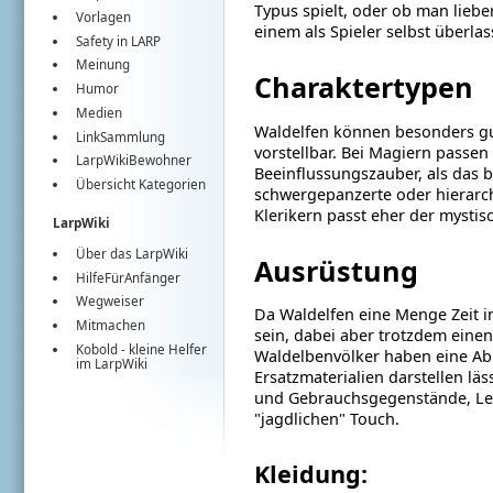
Typus spielt, oder ob man lieb
Vorlagen
einem als Spieler selbst überlas
Safety in LARP
Meinung
Charaktertypen
Humor
Medien
Waldelfen können besonders gut
LinkSammlung
vorstellbar. Bei Magiern passen
LarpWikiBewohner
Beeinflussungszauber, als das 
Übersicht Kategorien
schwergepanzerte oder hierarch
Klerikern passt eher der mystis
LarpWiki
Über das LarpWiki
Ausrüstung
HilfeFürAnfänger
Wegweiser
Da Waldelfen eine Menge Zeit in
Mitmachen
sein, dabei aber trotzdem eine
Kobold
- kleine Helfer
Waldelbenvölker haben eine Ab
im
LarpWiki
Ersatzmaterialien darstellen läs
und Gebrauchsgegenstände, Led
"jagdlichen" Touch.
Kleidung: