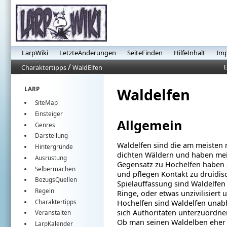
LarpWiki
LetzteÄnderungen
SeiteFinden
HilfeInhalt
Im
/
E
Charaktertipps
WaldElfen
Waldelfen
LARP
SiteMap
Einsteiger
Allgemein
Genres
Darstellung
Waldelfen sind die am meisten 
Hintergründe
dichten Wäldern und haben mei
Ausrüstung
Gegensatz zu Hochelfen haben s
Selbermachen
und pflegen Kontakt zu druidi
BezugsQuellen
Spielauffassung sind Waldelfen 
Regeln
Ringe, oder etwas unzivilisiert
Charaktertipps
Hochelfen sind Waldelfen unabh
sich Authoritäten unterzuordnen
Veranstalten
Ob man seinen Waldelben eher a
LarpKalender