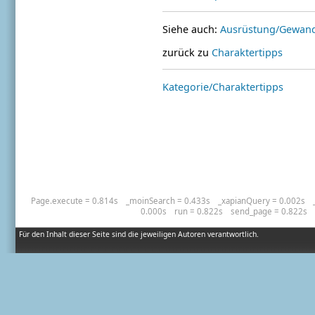
Siehe auch:
Ausrüstung/Gewandu
zurück zu
Charaktertipps
Kategorie/Charaktertipps
Page.execute = 0.814s
_moinSearch = 0.433s
_xapianQuery = 0.002s
0.000s
run = 0.822s
send_page = 0.822s
Für den Inhalt dieser Seite sind die jeweiligen Autoren verantwortlich.