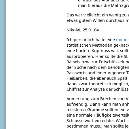
man hieraus die Matrixgr
Das war vielleicht ein wenig zu
etwas gutem Willen durchaus m
Nikolai, 25.01.04
Ich persönlich halte eine
monoal
statistischen Methoden geknack
eine härtere Kopfnuss will, sol
ausprobieren. Hier sollte die S
Rätsels bzw. zur Entschlüsselu
der Suche nach dem benötigten 
Passworts und einer Vigenere-Ta
Fleißarbeit, die aber auch Spaß
dabei zwar theoretisch möglich
Chiffrat zur Analyse der Schlüs
Anmerkung zum Brechen von V
aufwendig.
Dann kann man anha
meisten n-Gramme sollten ein v
eine normale Häufigkeitsvertei
Schlüsselwort ein echtes Wort i
bestimmen muss.)
Man sollte j