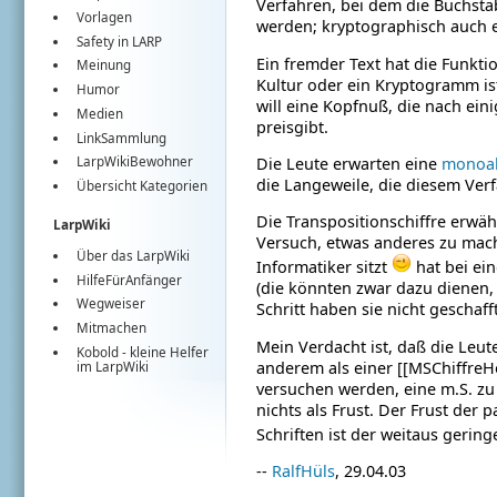
Verfahren, bei dem die Buchsta
Vorlagen
werden; kryptographisch auch eh
Safety in LARP
Ein fremder Text hat die Funkti
Meinung
Kultur oder ein Kryptogramm ist
Humor
will eine Kopfnuß, die nach e
Medien
preisgibt.
LinkSammlung
Die Leute erwarten eine
monoal
LarpWikiBewohner
die Langeweile, die diesem Ver
Übersicht Kategorien
Die Transpositionschiffre erwäh
LarpWiki
Versuch, etwas anderes zu mach
Über das LarpWiki
Informatiker sitzt
hat bei ei
HilfeFürAnfänger
(die könnten zwar dazu dienen,
Wegweiser
Schritt haben sie nicht geschaff
Mitmachen
Mein Verdacht ist, daß die Leut
Kobold
- kleine Helfer
anderem als einer [[MSChiffr
im
LarpWiki
versuchen werden, eine
m.S. zu
nichts als Frust.
Der Frust der p
Schriften ist der weitaus gering
--
RalfHüls
, 29.04.03