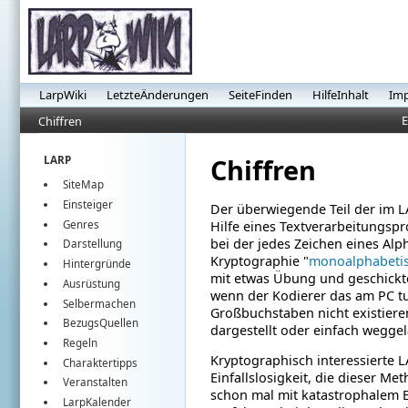
LarpWiki
LetzteÄnderungen
SeiteFinden
HilfeInhalt
Im
E
Chiffren
Chiffren
LARP
SiteMap
Einsteiger
Der überwiegende Teil der im L
Genres
Hilfe eines Textverarbeitungsp
bei der jedes Zeichen eines Alp
Darstellung
Kryptographie "
monoalphabetis
Hintergründe
mit etwas Übung und geschickt
Ausrüstung
wenn der Kodierer das am PC tut
Selbermachen
Großbuchstaben nicht existier
BezugsQuellen
dargestellt oder einfach weggel
Regeln
Kryptographisch interessierte 
Charaktertipps
Einfallslosigkeit, die dieser M
Veranstalten
schon mal mit katastrophalem E
LarpKalender