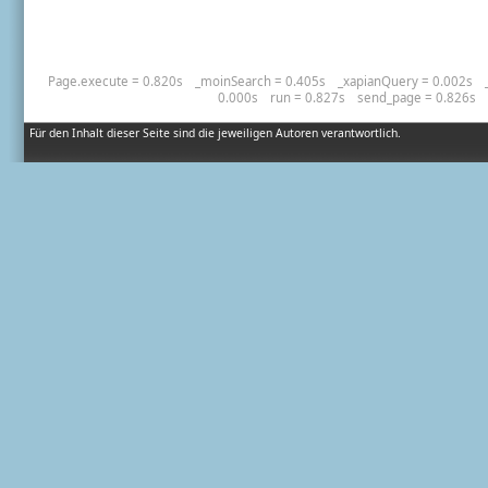
Page.execute = 0.820s
_moinSearch = 0.405s
_xapianQuery = 0.002s
0.000s
run = 0.827s
send_page = 0.826s
Für den Inhalt dieser Seite sind die jeweiligen Autoren verantwortlich.