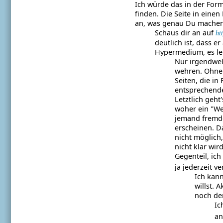
Ich würde das in der For
finden. Die Seite in eine
an, was genau Du machen w
Schaus dir an auf
ht
deutlich ist, dass e
Hypermedium, es leb
Nur irgendwel
wehren. Ohne E
Seiten, die in
entsprechenden
Letztlich geh
woher ein "We
jemand fremde 
erscheinen. Da
nicht möglich
nicht klar wir
Gegenteil, ich
ja jederzeit 
Ich kan
willst. 
noch de
Ic
an