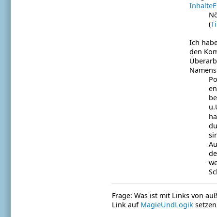
InhalteE
Nö
(
T
Ich hab
den Kom
Überarbe
Namens
Po
en
be
u.
ha
du
si
Au
de
we
Sc
Frage: Was ist mit Links von au
Link auf
MagieUndLogik
setzen, 