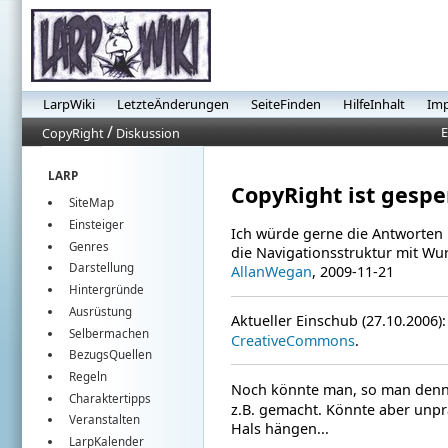
LarpWiki
LetzteÄnderungen
SeiteFinden
HilfeInhalt
Im
/
E
CopyRight
Diskussion
LARP
CopyRight ist gespe
SiteMap
Einsteiger
Ich würde gerne die Antworten 
Genres
die Navigationsstruktur mit Wu
Darstellung
AllanWegan
, 2009-11-21
Hintergründe
Ausrüstung
Aktueller Einschub (27.10.2006)
Selbermachen
CreativeCommons
.
BezugsQuellen
Regeln
Noch könnte man, so man denn
Charaktertipps
z.B. gemacht. Könnte aber unpra
Veranstalten
Hals hängen...
LarpKalender