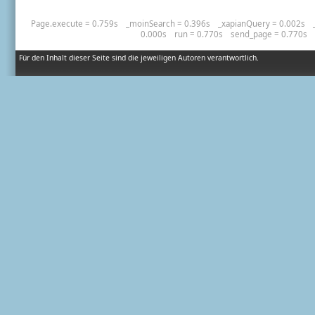
Page.execute = 0.759s
_moinSearch = 0.396s
_xapianQuery = 0.002s
0.000s
run = 0.770s
send_page = 0.770s
Für den Inhalt dieser Seite sind die jeweiligen Autoren verantwortlich.