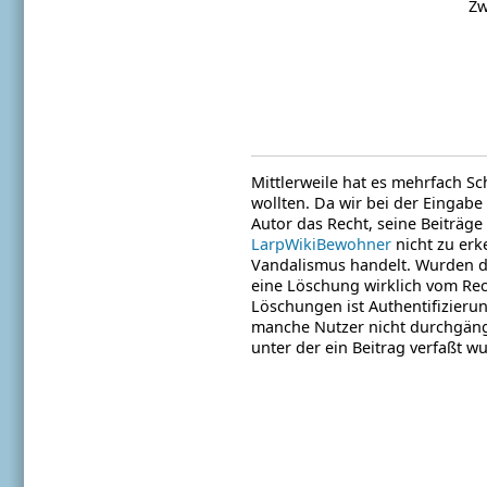
Zw
Mittlerweile hat es mehrfach S
wollten. Da wir bei der Eingabe
Autor das Recht, seine Beiträg
LarpWikiBewohner
nicht zu erk
Vandalismus handelt. Wurden die
eine Löschung wirklich vom R
Löschungen ist Authentifizieru
manche Nutzer nicht durchgängig
unter der ein Beitrag verfaßt wu