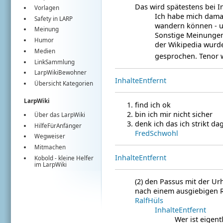
Das wird spätestens bei 
Vorlagen
Ich habe mich damal
Safety in LARP
wandern können - u
Meinung
Sonstige Meinungen
Humor
der Wikipedia wurd
Medien
gesprochen. Tenor 
LinkSammlung
LarpWikiBewohner
InhalteEntfernt
Übersicht Kategorien
LarpWiki
find ich ok
bin ich mir nicht sicher
Über das LarpWiki
denk ich das ich strikt d
HilfeFürAnfänger
FredSchwohl
Wegweiser
Mitmachen
InhalteEntfernt
Kobold
- kleine Helfer
im
LarpWiki
(2) den Passus mit der Ur
nach einem ausgiebigen R
RalfHüls
InhalteEntfernt
Wer ist eigent