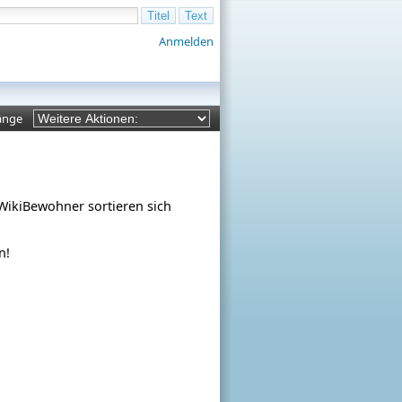
Anmelden
änge
ikiBewohner sortieren sich
n!