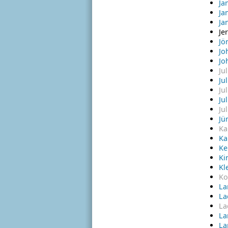
Ja
Ja
Ja
Je
Jö
Jo
Jo
Jul
Ju
Ju
Ju
Ju
Jü
Ka
Ka
Ke
Ki
Kl
Ko
La
La
La
La
La