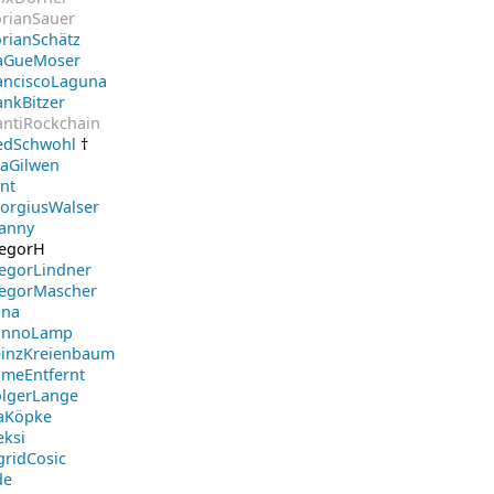
orianSauer
orianSchätz
aGueMoser
anciscoLaguna
ankBitzer
antiRockchain
edSchwohl
†
aGilwen
nt
orgiusWalser
anny
egorH
egorLindner
egorMascher
na
annoLamp
inzKreienbaum
meEntfernt
lgerLange
aKöpke
eksi
gridCosic
de