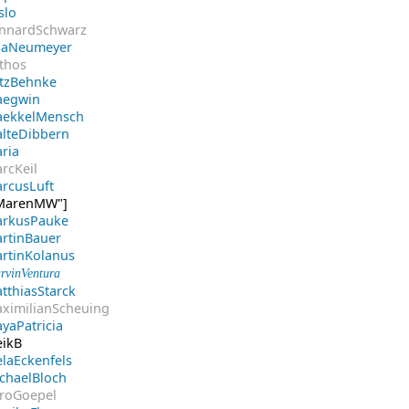
slo
nnardSchwarz
saNeumeyer
thos
tzBehnke
egwin
ekkelMensch
lteDibbern
ria
rcKeil
rcusLuft
MarenMW"]
rkusPauke
rtinBauer
rtinKolanus
rvinVentura
tthiasStarck
ximilianScheuing
yaPatricia
ikB
laEckenfels
chaelBloch
roGoepel