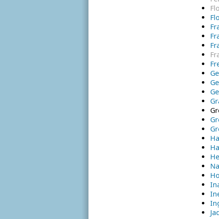
Fl
Fl
Fr
Fr
Fr
Fr
Fr
Ge
Ge
Ge
Gr
Gr
Gr
Gr
Ha
H
He
Na
Ho
In
In
In
Ja