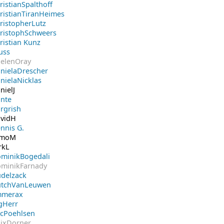
ristianSpalthoff
ristianTiranHeimes
ristopherLutz
ristophSchweers
ristian Kunz
uss
elenOray
nielaDrescher
nielaNicklas
nielJ
nte
rgrish
vidH
nnis G.
imoM
rkL
minikBogedali
minikFarnady
delzack
tchVanLeuwen
mmerax
gHerr
icPoehlsen
lixDorner