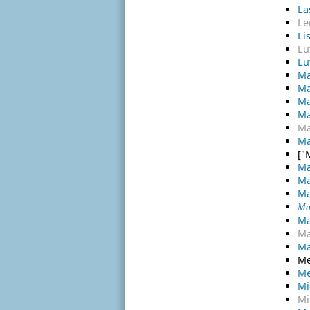
La
Le
Li
Lu
Lu
Ma
Ma
Ma
Ma
Ma
Ma
["
Ma
Ma
Ma
Ma
Ma
Ma
Ma
Me
Me
Mi
Mi