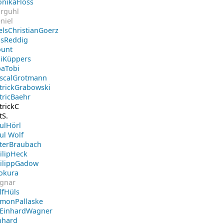
nikaFloss
rguhl
niel
elsChristianGoerz
lsReddig
unt
liKüppers
aTobi
scalGrotmann
trickGrabowski
tricBaehr
trickC
tS.
ulHörl
ul Wolf
terBraubach
ilipHeck
ilippGadow
okura
gnar
lfHüls
monPallaske
)EinhardWagner
nhard