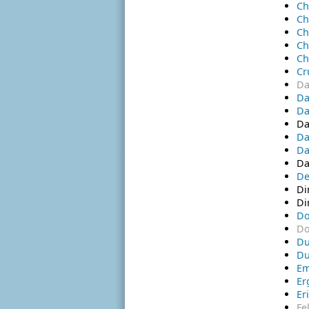
Ch
Ch
Ch
Ch
Ch
Cr
Da
Da
Da
Da
Da
Da
Da
De
D
Di
Do
Do
Du
Du
E
Er
Er
Fe