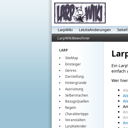
LarpWiki
LetzteÄnderungen
SeiteF
LarpWikiBewohner
Lar
LARP
SiteMap
Einsteiger
Ein Larp
Genres
einfach 
Darstellung
Wer hier
Hintergründe
Ausrüstung
Al
Al
Selbermachen
Al
BezugsQuellen
Am
Regeln
An
Charaktertipps
An
Veranstalten
An
LarpKalender