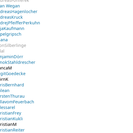
dreasFonferek
lan Wegan
dreasHagenlocher
dreasKruck
drejPfeifferPerkuhn
jaKaufmann
pelgripsch
iana
onSilberlinge
lal
njaminDörr
nokStahldrescher
ancaM
rgitGoedecke
örnK
risBernhard
ilean
rstenThurau
llavomFeuerbach
lessarel
ristianFrey
ristianKukli
ristianM
ristianReiter