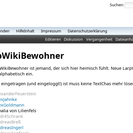
Suchen:
inden
HilfeInhalt
Impressum
Datenschutzerklärung
Editieren
Diskussion
Vergangenheit
Dateianh
pWikiBewohner
WikiBewohner ist jemand, der sich hier heimisch fühlt.
Neue LarpW
alphabetisch ein.
 eingetragen (und eingeloggt!) ist muss keine TextChas mehr löse
exanderFeuerstein
exJahnke
exGoldmann
alia von Lilienfels
drèSchrank
dreasBreß
dreasIngerl