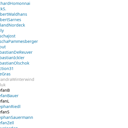
chardHomonnai
ckS.
bertWaldhans
bertSarnes
landNordeck
lly
schaJost
schaPammesberger
out
bastianDeReuver
bastianIckler
bastianOlschok
ction31
eGras
landraWinterwind
luk
efanB
efanBauer
efanL
ephanRiedl
efanS
ephanSauermann
efanZell