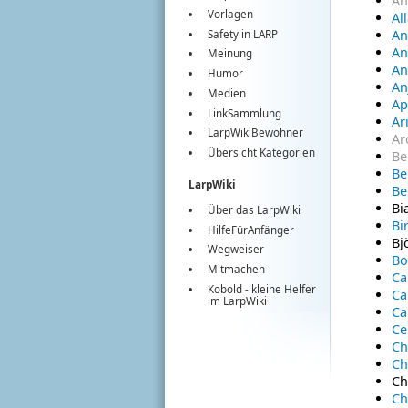
An
Vorlagen
Al
An
Safety in LARP
An
Meinung
An
Humor
An
Medien
Ap
LinkSammlung
Ar
LarpWikiBewohner
Ar
Übersicht Kategorien
Be
Be
LarpWiki
Be
Bi
Über das LarpWiki
Bi
HilfeFürAnfänger
Bj
Wegweiser
Bo
Mitmachen
Ca
Kobold
- kleine Helfer
Ca
im
LarpWiki
Ca
Ce
Ch
Ch
Ch
Ch