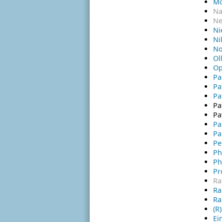
Mo
Na
Ne
Ni
Ni
No
Ol
Op
Pa
Pa
Pa
Pa
Pa
Pa
Pa
Pe
Ph
Ph
Pr
Ra
Ra
Ra
(R
Ei