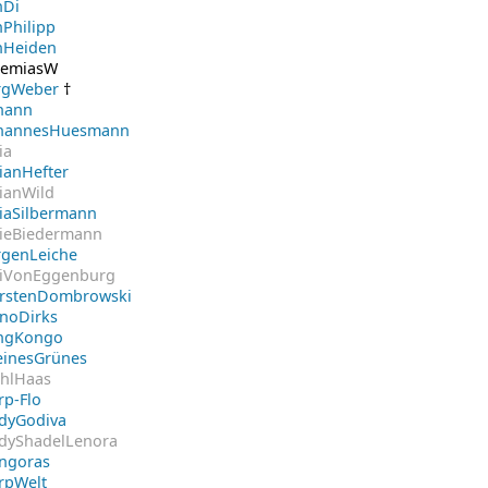
nDi
nPhilipp
nHeiden
remiasW
rgWeber
†
hann
hannesHuesmann
ia
lianHefter
lianWild
liaSilbermann
lieBiedermann
rgenLeiche
iVonEggenburg
rstenDombrowski
noDirks
ngKongo
einesGrünes
hlHaas
rp-Flo
dyGodiva
dyShadelLenora
ngoras
rpWelt