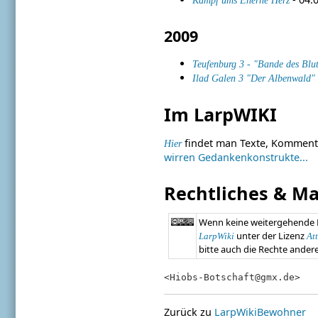
2009
Teufenburg 3 - "Bande des Blu
Ilad Galen 3 "Der Albenwald"
Im LarpWIKI
findet man Texte, Komment
Hier
wirren Gedankenkonstrukte...
Rechtliches & Ma
Wenn keine weitergehende
unter der Lizenz
LarpWiki
At
bitte auch die Rechte ander
<Hiobs-Botschaft@gmx.de>
Zurück zu
LarpWikiBewohner