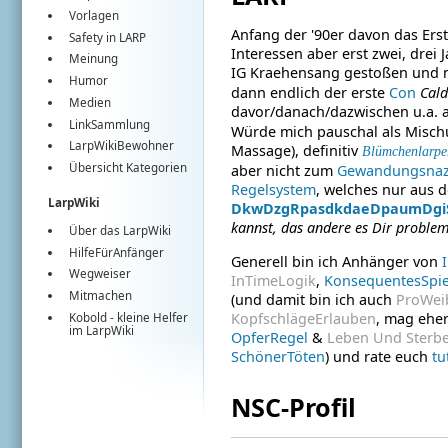
Vorlagen
Anfang der '90er davon das Ers
Safety in LARP
Interessen aber erst zwei, drei 
Meinung
IG Kraehensang gestoßen und n
Humor
dann endlich der erste
Con
Cald
Medien
davor/danach/dazwischen u.a. 
LinkSammlung
Würde mich pauschal als Misc
LarpWikiBewohner
Massage), definitiv
Blümchenlarpe
Übersicht Kategorien
aber nicht zum
Gewandungsnaz
Regelsystem
, welches nur aus 
LarpWiki
DkwDzgRpasdkdaeDpaumDgi
kannst, das andere es Dir probl
Über das LarpWiki
HilfeFürAnfänger
Generell bin ich Anhänger von
Wegweiser
InTimeLogik
,
KonsequentesSpie
Mitmachen
(und damit bin ich auch
ProWeib
KopfschlägeErlauben
, mag ehe
Kobold
- kleine Helfer
im
LarpWiki
OpferRegel
&
Leben Und Sterb
SchönerTöten
) und rate euch
tu
NSC-Profil