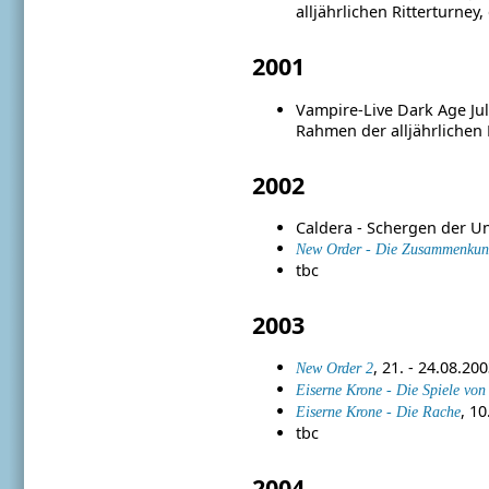
alljährlichen Ritterturney
2001
Vampire-Live Dark Age Jul
Rahmen der alljährlichen 
2002
Caldera - Schergen der Unt
New Order - Die Zusammenkun
tbc
2003
, 21. - 24.08.20
New Order 2
Eiserne Krone - Die Spiele vo
, 1
Eiserne Krone - Die Rache
tbc
2004