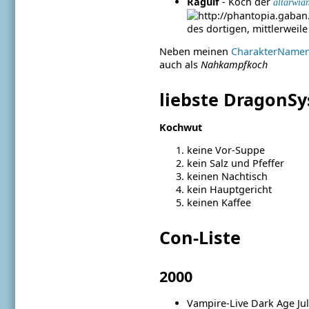
Ragulf
- Koch der
altarwia
des dortigen, mittlerweil
Neben meinen
CharakterName
auch als
Nahkampfkoch
liebste DragonSy
Kochwut
keine Vor-Suppe
kein Salz und Pfeffer
keinen Nachtisch
kein Hauptgericht
keinen Kaffee
Con-Liste
2000
Vampire-Live Dark Age Ju