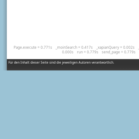
Page.execute = 0.771s
_moinSearch = 0.417s
_xapianQuery = 0.002s
0.000s
run = 0.779s
send_page = 0.779s
Für den Inhalt dieser Seite sind die jeweiligen Autoren verantwortlich.