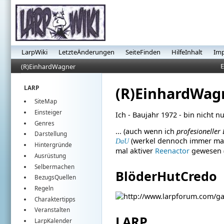
LarpWiki
LetzteÄnderungen
SeiteFinden
HilfeInhalt
Im
E
(R)EinhardWagner
(R)EinhardWag
LARP
SiteMap
Einsteiger
Ich - Baujahr 1972 - bin nicht nu
Genres
... (auch wenn ich
profesioneller 
Darstellung
(werkel dennoch immer ma
DaU
Hintergründe
mal aktiver
Reenactor
gewesen 
Ausrüstung
Selbermachen
BlöderHutCredo
BezugsQuellen
Regeln
Charaktertipps
Veranstalten
LARP
LarpKalender