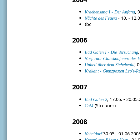
, 
Kraehensang I - Der Anfang
- 10. - 12.
Nächte des Feuers
tbc
2006
,
Ilad Galen I - Die Versuchung
Nosferatu-Clanskonferenz des E
, 
Unheil über dem Sichelwald
Krakant - Grenzposten Leo's-R
2007
, 17.05. - 20.05
Ilad Galen 2
(Streuner)
CoM
2008
30.05 - 01.06.2008
Nebeldorf
- 04.0
Kampf ums Eherne Herz