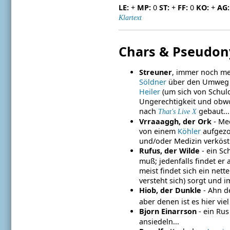
LE:
+
MP:
0
ST:
+
FF:
0
KO:
+
AG:
Klartext
Chars & Pseudo
Streuner
, immer noch me
Söldner
über den Umwe
Heiler
(um sich von Schul
Ungerechtigkeit und obwo
nach
gebaut..
That's Live X
Vrraaaggh, der Ork
- Med
von einem
Köhler
aufgezo
und/oder Medizin verköst
Rufus, der Wilde
- ein Sc
muß; jedenfalls findet er
meist findet sich ein ne
versteht sich) sorgt und i
Hiob, der Dunkle
- Ahn d
aber denen ist es hier viel
Bjorn Einarrson
- ein Rus
ansiedeln...