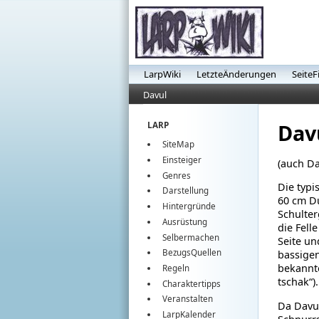
LarpWiki
LetzteÄnderungen
SeiteF
Davul
Dav
LARP
SiteMap
Einsteiger
(auch Da
Genres
Die typi
Darstellung
60 cm Du
Hintergründe
Schulter
Ausrüstung
die Fell
Selbermachen
Seite un
BezugsQuellen
bassigen
bekannt
Regeln
tschak“).
Charaktertipps
Veranstalten
Da Davul
LarpKalender