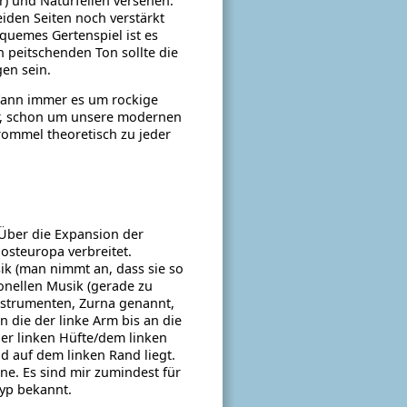
) und Naturfellen versehen.
iden Seiten noch verstärkt
quemes Gertenspiel ist es
n peitschenden Ton sollte die
en sein.
 Wann immer es um rockige
ar, schon um unsere modernen
ommel theoretisch zu jeder
. Über die Expansion der
osteuropa verbreitet.
ik (man nimmt an, dass sie so
ionellen Musik (gerade zu
instrumenten, Zurna genannt,
n die der linke Arm bis an die
der linken Hüfte/dem linken
d auf dem linken Rand liegt.
ne. Es sind mir zumindest für
typ bekannt.