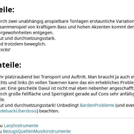
eile:
rch zwei unabhängig anspielbare Tonlagen erstaunliche Variatio
sammenspiel von kräftigem Bass und hohen Akzenten kommt d
rgewohnheiten entgegen.
ut und durchsetzungsstark.
d trotzdem beweglich.
rocks!
teile:
hr platzraubend bei Transport und Auftritt. Man braucht ja auch 
chts und links (In vollen Tavernen kann das ein erhebliches Probl
uer. Eine gescheite Davul ist nicht mal eben nebenher angeschafft
rch große Fellfläche und Sperrigkeit gerade auf Cons sehr anfäll
le.
ut und durchsetzungsstark! Unbedingt
BardenProbleme
(und even
delsackÜberdosis
) beachten.
zu
LarpInstrumente
zu
BezugsQuellenMusikinstrumente