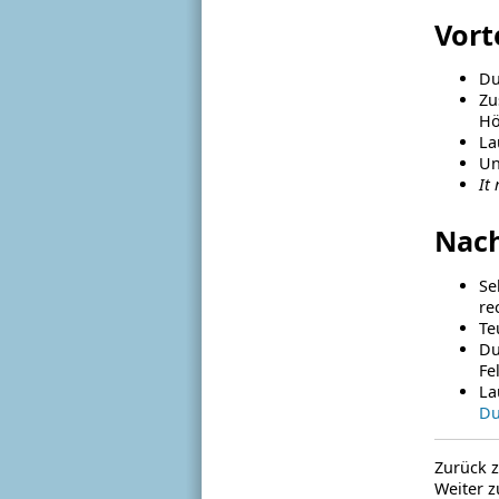
Vort
Du
Zu
Hö
La
Un
It 
Nach
Se
re
Te
Du
Fel
La
Du
Zurück 
Weiter 