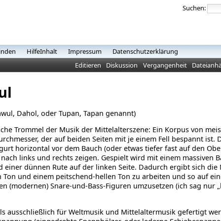
Suchen:
inden
HilfeInhalt
Impressum
Datenschutzerklärung
Editieren
Diskussion
Vergangenheit
Dateianh
ul
wul, Dahol, oder Tupan, Tapan genannt)
sche Trommel der Musik der Mittelalterszene: Ein Korpus von meis
rchmesser, der auf beiden Seiten mit je einem Fell bespannt ist.
gurt horizontal vor dem Bauch (oder etwas tiefer fast auf den Ob
e nach links und rechts zeigen. Gespielt wird mit einem massiven 
d einer dünnen Rute auf der linken Seite. Dadurch ergibt sich die
 Ton und einem peitschend-hellen Ton zu arbeiten und so auf ei
en (modernen) Snare-und-Bass-Figuren umzusetzen (ich sag nu
s ausschließlich für Weltmusik und Mittelaltermusik gefertigt wer