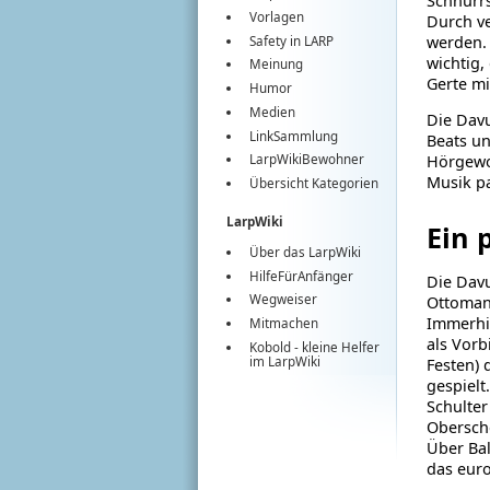
Schnurrs
Vorlagen
Durch ve
werden. 
Safety in LARP
wichtig,
Meinung
Gerte mi
Humor
Medien
Die Davu
LinkSammlung
Beats un
Hörgewoh
LarpWikiBewohner
Musik pa
Übersicht Kategorien
LarpWiki
Ein 
Über das LarpWiki
HilfeFürAnfänger
Die Davu
Wegweiser
Ottomane
Immerhin
Mitmachen
als Vorb
Kobold
- kleine Helfer
im
LarpWiki
Festen) 
gespielt
Schulter
Obersche
Über Bal
das euro