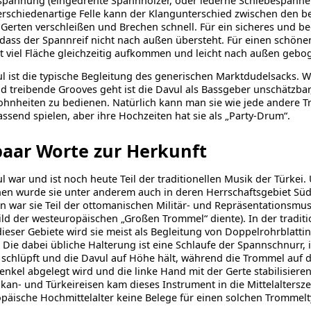
pannung (eingedrehte Spannhölzer, oder lederne Schiebespanner
rschiedenartige Felle kann der Klangunterschied zwischen den be
Gerten verschleißen und Brechen schnell. Für ein sicheres und be
 dass der Spannreif nicht nach außen übersteht. Für einen schöne
t viel Fläche gleichzeitig aufkommen und leicht nach außen gebog
l ist die typische Begleitung des generischen Marktdudelsacks.
d treibende Grooves geht ist die Davul als Bassgeber unschätzb
nheiten zu bedienen. Natürlich kann man sie wie jede andere Tr
ssend spielen, aber ihre Hochzeiten hat sie als „Party-Drum“.
paar Worte zur Herkunft
l war und ist noch heute Teil der traditionellen Musik der Türkei
n wurde sie unter anderem auch in deren Herrschaftsgebiet Süd
 war sie Teil der ottomanischen Militär- und Repräsentationsmus
ild der westeuropäischen „Großen Trommel“ diente). In der tradit
dieser Gebiete wird sie meist als Begleitung von Doppelrohrblatt
. Die dabei übliche Halterung ist eine Schlaufe der Spannschnurr, i
 schlüpft und die Davul auf Höhe hält, während die Trommel auf 
nkel abgelegt wird und die linke Hand mit der Gerte stabilisieren
kan- und Türkeireisen kam dieses Instrument in die Mittelaltersze
päische Hochmittelalter keine Belege für einen solchen Trommel