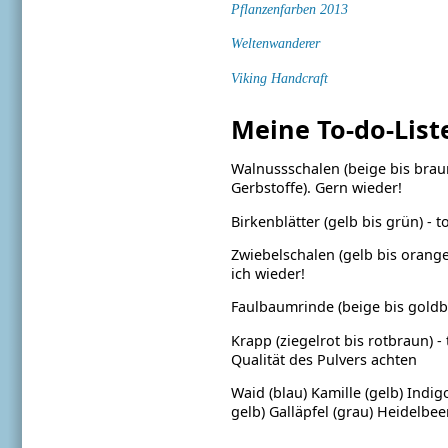
Pflanzenfarben 2013
Weltenwanderer
Viking Handcraft
Meine To-do-List
Walnussschalen (beige bis braun
Gerbstoffe). Gern wieder!
Birkenblätter (gelb bis grün) - 
Zwiebelschalen (gelb bis orang
ich wieder!
Faulbaumrinde (beige bis goldbr
Krapp (ziegelrot bis rotbraun) -
Qualität des Pulvers achten
Waid (blau)
Kamille (gelb)
Indig
gelb)
Galläpfel (grau)
Heidelbeer