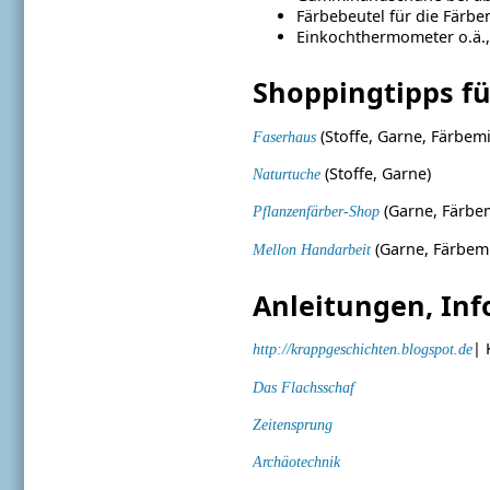
Färbebeutel für die Färbe
Einkochthermometer o.ä., 
Shoppingtipps fü
(Stoffe, Garne, Färbemi
Faserhaus
(Stoffe, Garne)
Naturtuche
(Garne, Färbemi
Pflanzenfärber-Shop
(Garne, Färbemit
Mellon Handarbeit
Anleitungen, Inf
| 
http://krappgeschichten.blogspot.de
Das Flachsschaf
Zeitensprung
Archäotechnik