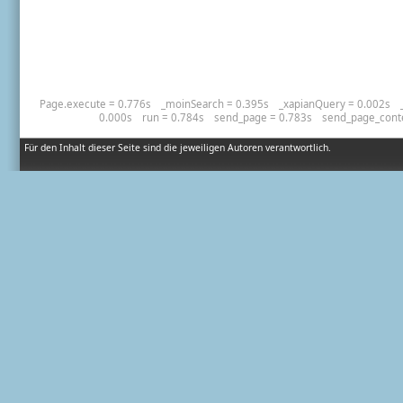
Page.execute = 0.776s
_moinSearch = 0.395s
_xapianQuery = 0.002s
0.000s
run = 0.784s
send_page = 0.783s
send_page_cont
Für den Inhalt dieser Seite sind die jeweiligen Autoren verantwortlich.