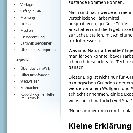
zustande kommen können.
Vorlagen
Safety in LARP
Nach und nach werde ich mehr
verschiedene Färbemittel
Meinung
ausprobieren, größere Töpfe
Humor
anschaffen und die Ergebnisse 
Medien
zur Schau stellen, mit Anleitun
LinkSammlung
für Interessierte.
LarpWikiBewohner
Was sind Naturfärbemittel? Eige
Übersicht Kategorien
man färben konnte, bevor Farbst
LarpWiki
ich mich besonders für Technike
danach.
Über das LarpWiki
HilfeFürAnfänger
Dieser Blog ist nicht nur für A-
Wegweiser
ökologischen Gründen oder einf
Mitmachen
werde vor allem Wollgarn und Wo
schlecht annehmen, einige Expe
Kobold
- kleine Helfer
im
LarpWiki
wünsche ich natürlich viel Spa
(Neues immer unten und in blau
Kleine Erklärung 