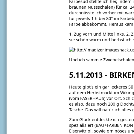
Färbesud stellte ich her, indem
braunen Nussschalen) für ca. 2
durchnässte ich vorher mit war
für jeweils 1 h bei 80° im Färb
Farbe abbekommt. Heraus kam 
1. Zug vorn und Mitte links, 2. 
sie schön warm und herbstlich s
Und ich sammle Zwiebelschalen..
5.11.2013 - BIRK
Heute gibt's ein gar leckeres 
auf dem Herbstmarkt im Wiking
(vom FASERHAUS) vor Ort. Schic
es also, dazu noch 200 g Docht
Tasche. Das will natürlich alles
Zum Glück entdeckte ich gestern
spezialisiert (BAU+FARBEN KONTO
Eisenvitriol, sowie ominöses u