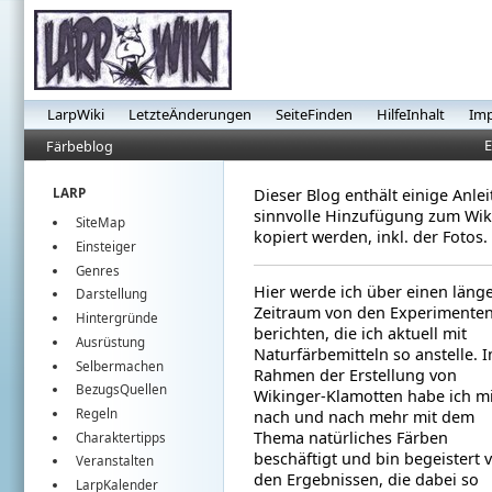
LarpWiki
LetzteÄnderungen
SeiteFinden
HilfeInhalt
Im
E
Färbeblog
LARP
Dieser Blog enthält einige Anlei
sinnvolle Hinzufügung zum Wiki
SiteMap
kopiert werden, inkl. der Fotos.
Einsteiger
Genres
Hier werde ich über einen läng
Darstellung
Zeitraum von den Experimente
Hintergründe
berichten, die ich aktuell mit
Ausrüstung
Naturfärbemitteln so anstelle. 
Selbermachen
Rahmen der Erstellung von
BezugsQuellen
Wikinger-Klamotten habe ich m
Regeln
nach und nach mehr mit dem
Thema natürliches Färben
Charaktertipps
beschäftigt und bin begeistert 
Veranstalten
den Ergebnissen, die dabei so
LarpKalender