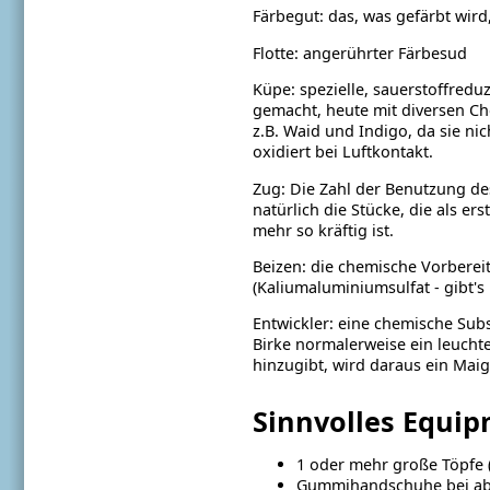
Färbegut: das, was gefärbt wird,
Flotte: angerührter Färbesud
Küpe: spezielle, sauerstoffredu
gemacht, heute mit diversen Ch
z.B. Waid und Indigo, da sie nic
oxidiert bei Luftkontakt.
Zug: Die Zahl der Benutzung de
natürlich die Stücke, die als e
mehr so kräftig ist.
Beizen: die chemische Vorberei
(Kaliumaluminiumsulfat - gibt'
Entwickler: eine chemische Subs
Birke normalerweise ein leuchten
hinzugibt, wird daraus ein Maig
Sinnvolles Equip
1 oder mehr große Töpfe (4
Gummihandschuhe bei abf