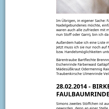
Im Übrigen, in eigener Sache: 
Nadelgebundenes möchte, einfa
waren auch alle zufrieden mit 
nun Stoff oder Garn), bin ich da
Außerdem habe ich eine Liste m
Jetzt muss ich sie nur noch a
bzw. Handelsmöglichkeiten un
Bärentraube
Bartflechte
Brennn
Eschenrinde
Färberwaid
Galläp
Mädesüßkraut
Odermennig
Rai
Traubenkirsche
Ulmenrinde
Ve
28.02.2014 - BI
FAULBAUMRINDE
Simons zweites Stöffchen ist auc
geworden, denn an einer Stelle 