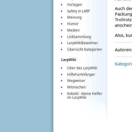
Vorlagen
Auch der
Safety in LARP
Packung 
Meinung
Trollrot
Humor
anschein
Medien
Also, k
LinkSammlung
LarpWikiBewohner
Autoren
Übersicht Kategorien
LarpWiki
Kategori
Über das LarpWiki
HilfeFürAnfänger
Wegweiser
Mitmachen
Kobold
- kleine Helfer
im
LarpWiki