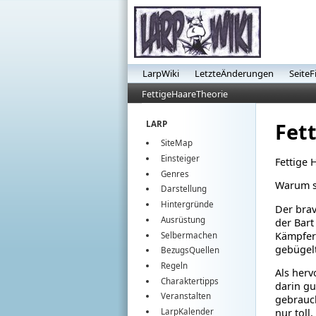
LarpWiki
LetzteÄnderungen
SeiteF
FettigeHaareTheorie
Fet
LARP
SiteMap
Einsteiger
Fettige 
Genres
Warum si
Darstellung
Hintergründe
Der brav
Ausrüstung
der Bart
Kämpfer 
Selbermachen
gebügelt
BezugsQuellen
Regeln
Als herv
Charaktertipps
darin gu
Veranstalten
gebrauch
nur toll.
LarpKalender