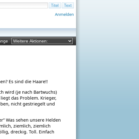
Anmelden
änge
men?
Es sind die Haare!!
ch wird (je nach Bartwuchs)
 liegt das Problem. Krieger,
iben, nicht gestriegelt und
ger“ Was sehen unsere Helden
lich, ziemlich, ziemlich
llig, dreckig.
Toll. Einfach