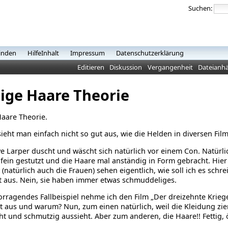
Suchen:
inden
HilfeInhalt
Impressum
Datenschutzerklärung
Editieren
Diskussion
Vergangenheit
Dateianh
tige Haare Theorie
Haare Theorie.
eht man einfach nicht so gut aus, wie die Helden in diversen Fil
e Larper duscht und wäscht sich natürlich vor einem Con. Natürli
 fein gestutzt und die Haare mal anständig in Form gebracht.
Hier
(natürlich auch die Frauen) sehen eigentlich, wie soll ich es schre
 aus. Nein, sie haben immer etwas schmuddeliges.
orragendes Fallbeispiel nehme ich den Film „Der dreizehnte Krie
t aus und warum? Nun, zum einen natürlich, weil die Kleidung ziem
t und schmutzig aussieht. Aber zum anderen, die Haare!! Fettig, ö