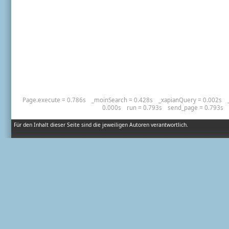
Page.execute = 0.786s
_moinSearch = 0.428s
_xapianQuery = 0.002s
0.000s
run = 0.793s
send_page = 0.793s
Für den Inhalt dieser Seite sind die jeweiligen Autoren verantwortlich.