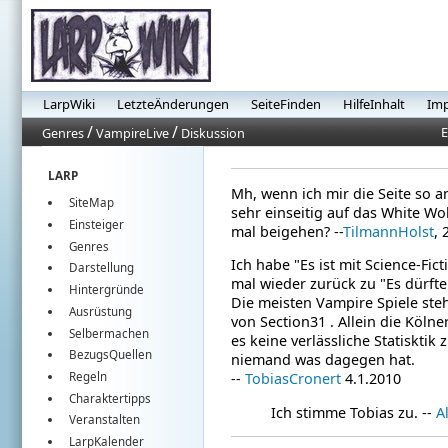
LarpWiki
LetzteÄnderungen
SeiteFinden
HilfeInhalt
Im
/
/
E
Genres
VampireLive
Diskussion
LARP
Mh, wenn ich mir die Seite so a
SiteMap
sehr einseitig auf das White Wo
Einsteiger
mal beigehen? --
TilmannHolst
, 
Genres
Ich habe "Es ist mit Science-Fi
Darstellung
mal wieder zurück zu "Es dürft
Hintergründe
Die meisten Vampire Spiele steh
Ausrüstung
von Section31 . Allein die Köln
Selbermachen
es keine verlässliche Statiskti
BezugsQuellen
niemand was dagegen hat.
Regeln
--
TobiasCronert
4.1.2010
Charaktertipps
Ich stimme Tobias zu. --
A
Veranstalten
LarpKalender