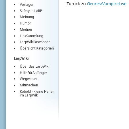
Zurück zu
Genres/VampireLive
Vorlagen
Safety in LARP
Meinung
Humor
Medien
LinkSammlung
LarpWikiBewohner
Übersicht Kategorien
LarpWiki
Über das LarpWiki
HilfeFürAnfänger
Wegweiser
Mitmachen
Kobold
- kleine Helfer
im
LarpWiki