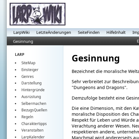
LarpWiki
LetzteÄnderungen
SeiteFinden
HilfeInhalt
Im
E
Gesinnung
Gesinnung
LARP
SiteMap
Einsteiger
Bezeichnet die moralische Welt
Genres
Sehr verbreitet zur Beschreibun
Darstellung
"Dungeons and Dragons".
Hintergründe
Ausrüstung
Demzufolge besteht eine Gesin
Selbermachen
Die eine Dimension, mit den Kat
BezugsQuellen
moralische Disposition des Char
Regeln
Respekt für Leben und Würde a
Charaktertipps
Verachtung anderer Wesen. Neut
Veranstalten
respektieren andere, unterneh
Manchmal wird andererseits auc
LarpKalender