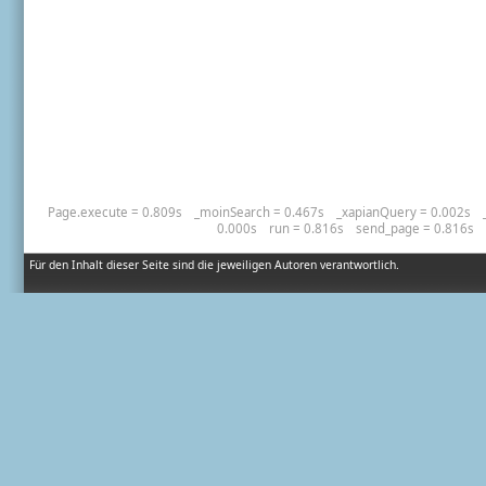
Page.execute = 0.809s
_moinSearch = 0.467s
_xapianQuery = 0.002s
0.000s
run = 0.816s
send_page = 0.816s
Für den Inhalt dieser Seite sind die jeweiligen Autoren verantwortlich.