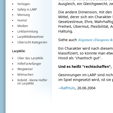
Ausgleich, ein Gleichgewicht, 
Vorlagen
Safety in LARP
Die andere Dimension, mit den 
Meinung
Mittel, derer sich ein Charakter
Humor
Gesetzestreue, Ehre, Wahrhaftig
Medien
Freiheit, Übermut, Flexibilität,
Haltung.
LinkSammlung
LarpWikiBewohner
Siehe auch
Alignment (Dungeons &
Übersicht Kategorien
Ein Charakter wird nach diese
LarpWiki
klassifiziert, so könnte man et
Hood als "chaotisch gut".
Über das LarpWiki
HilfeFürAnfänger
Und es heißt "rechtschaffen",
Wegweiser
Gesinnungen im LARP sind nicht
Mitmachen
im Spiel eingesetzt wird, ist si
Kobold
- kleine Helfer
im
LarpWiki
--
RalfHüls
, 26.06.2004