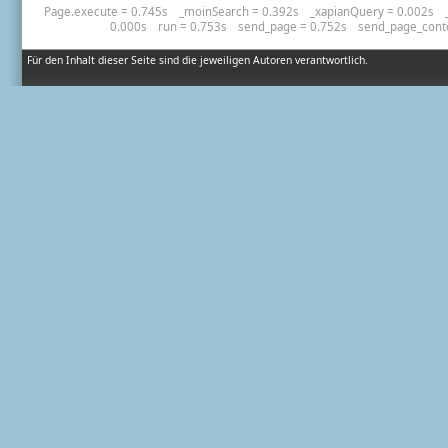
Page.execute = 0.745s
_moinSearch = 0.392s
_xapianQuery = 0.002s
0.000s
run = 0.753s
send_page = 0.752s
send_page_cont
Für den Inhalt dieser Seite sind die jeweiligen Autoren verantwortlich.