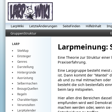
LarpWiki
LetzteÄnderungen
SeiteFinden
HilfeInhalt
Im
E
GruppenStruktur
Larpmeinung: S
LARP
SiteMap
Einsteiger
Eine Theorie zur Struktur einer
Genres
Praxiserfahrung.
Darstellung
Eine Larpgruppe besteht meist a
Hintergründe
ist. Dann kommt der "Mantel" de
Ausrüstung
ab und zu mal mitmachen oder s
Selbermachen
besteht die sich bestenfalls ei
BezugsQuellen
beim larp mitspielen.
Regeln
Hier allen drei Bereichen dasse
Charaktertipps
empfunden wird weil Demokratie
Veranstalten
machen werden oder, wenn sie da
LarpKalender