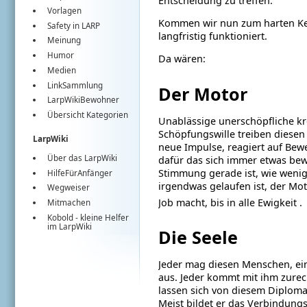
Entscheidung zu treffen.
Vorlagen
Kommen wir nun zum harten Ker
Safety in LARP
langfristig funktioniert.
Meinung
Humor
Da wären:
Medien
LinkSammlung
Der Motor
LarpWikiBewohner
Übersicht Kategorien
Unablässige unerschöpfliche kr
Schöpfungswille treiben diesen
LarpWiki
neue Impulse, reagiert auf Bew
Über das LarpWiki
dafür das sich immer etwas bewe
Stimmung gerade ist, wie wenig
HilfeFürAnfänger
irgendwas gelaufen ist, der Mot
Wegweiser
Job macht, bis in alle Ewigkeit
.
Mitmachen
Kobold
- kleine Helfer
im
LarpWiki
Die Seele
Jeder mag diesen Menschen, ein
aus. Jeder kommt mit ihm zurech
lassen sich von diesem Diplom
Meist bildet er das Verbindung