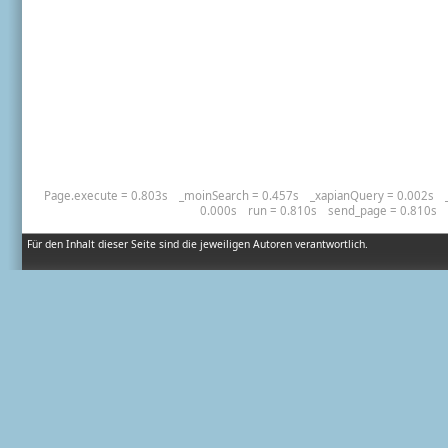
Page.execute = 0.803s
_moinSearch = 0.457s
_xapianQuery = 0.002s
0.000s
run = 0.810s
send_page = 0.810s
Für den Inhalt dieser Seite sind die jeweiligen Autoren verantwortlich.