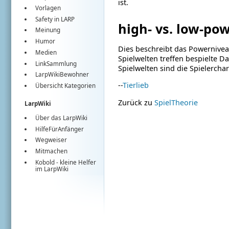
ist.
Vorlagen
Safety in LARP
high- vs. low-po
Meinung
Humor
Dies beschreibt das Powerniveau
Medien
Spielwelten treffen bespielte 
LinkSammlung
Spielwelten sind die Spielerch
LarpWikiBewohner
--
Tierlieb
Übersicht Kategorien
Zurück zu
SpielTheorie
LarpWiki
Über das LarpWiki
HilfeFürAnfänger
Wegweiser
Mitmachen
Kobold
- kleine Helfer
im
LarpWiki