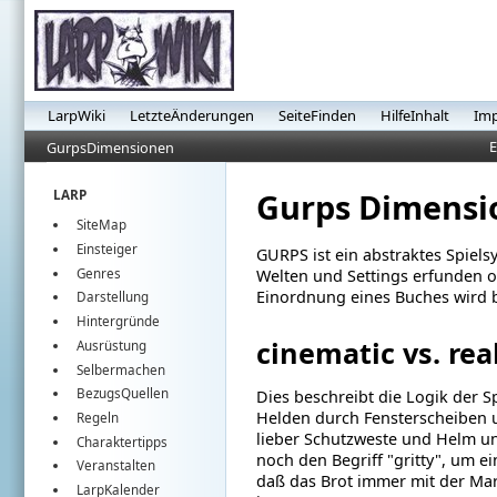
LarpWiki
LetzteÄnderungen
SeiteFinden
HilfeInhalt
Im
E
GurpsDimensionen
Gurps Dimensi
LARP
SiteMap
Einsteiger
GURPS ist ein abstraktes Spiels
Genres
Welten und Settings erfunden o
Einordnung eines Buches wird 
Darstellung
Hintergründe
cinematic vs. real
Ausrüstung
Selbermachen
BezugsQuellen
Dies beschreibt die Logik der S
Helden durch Fensterscheiben un
Regeln
lieber Schutzweste und Helm u
Charaktertipps
noch den Begriff "gritty", um ei
Veranstalten
daß das Brot immer mit der Mar
LarpKalender