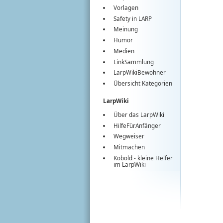
Vorlagen
Safety in LARP
Meinung
Humor
Medien
LinkSammlung
LarpWikiBewohner
Übersicht Kategorien
LarpWiki
Über das LarpWiki
HilfeFürAnfänger
Wegweiser
Mitmachen
Kobold
- kleine Helfer
im
LarpWiki