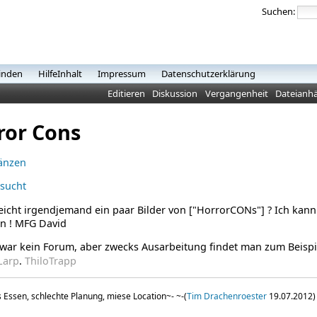
Suchen:
inden
HilfeInhalt
Impressum
Datenschutzerklärung
Editieren
Diskussion
Vergangenheit
Dateianh
ror Cons
gänzen
esucht
leicht irgendjemand ein paar Bilder von ["HorrorCONs"] ?
Ich kann
en !
MFG David
zwar kein Forum, aber zwecks Ausarbeitung findet man zum Beisp
Larp
.
ThiloTrapp
 Essen, schlechte Planung, miese Location~-
~-(
Tim Drachenroester
19.07.2012)