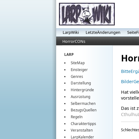
LarpWiki
LetzteÄnderungen
SeiteF
HorrorCONs
Hor
LARP
SiteMap
Einsteiger
BitteEr
Genres
BilderG
Darstellung
Hintergründe
Hat viel
Ausrüstung
vorstell
Selbermachen
Das ist 
BezugsQuellen
Cthulhu
Regeln
Charaktertipps
Schlechtes
Veranstalten
LarpKalender