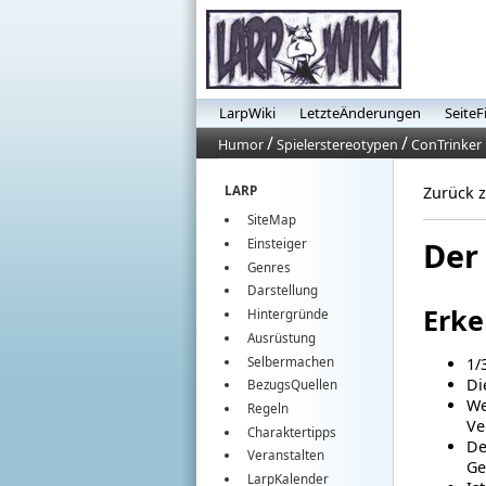
LarpWiki
LetzteÄnderungen
SeiteF
/
/
Humor
Spielerstereotypen
ConTrinker
LARP
Zurück 
SiteMap
Der
Einsteiger
Genres
Darstellung
Erk
Hintergründe
Ausrüstung
Selbermachen
1/
Di
BezugsQuellen
We
Regeln
Ve
Charaktertipps
De
Veranstalten
Ge
LarpKalender