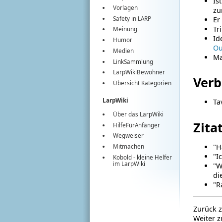
Is
Vorlagen
zu
Safety in LARP
Er
Tr
Meinung
Id
Humor
Ou
Medien
Ma
LinkSammlung
LarpWikiBewohner
Verb
Übersicht Kategorien
LarpWiki
Ta
Über das LarpWiki
Zita
HilfeFürAnfänger
Wegweiser
"H
Mitmachen
"I
Kobold
- kleine Helfer
im
LarpWiki
"W
di
"R
Zurück 
Weiter z