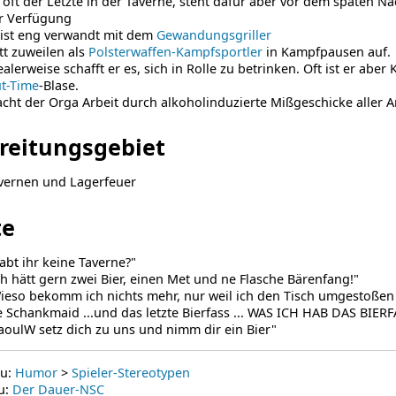
t oft der Letzte in der Taverne, steht dafür aber vor dem späten Na
r Verfügung
 ist eng verwandt mit dem
Gewandungsgriller
itt zuweilen als
Polsterwaffen-Kampfsportler
in Kampfpausen auf.
ealerweise schafft er es, sich in Rolle zu betrinken. Oft ist er aber
t-Time
-Blase.
cht der Orga Arbeit durch alkoholinduzierte Mißgeschicke aller Ar
reitungsgebiet
vernen und Lagerfeuer
te
abt ihr keine Taverne?"
ch hätt gern zwei Bier, einen Met und ne Flasche Bärenfang!"
ieso bekomm ich nichts mehr, nur weil ich den Tisch umgestoßen 
e Schankmaid ...und das letzte Bierfass ... WAS ICH HAB DAS BI
aoulW setz dich zu uns und nimm dir ein Bier"
zu:
Humor
>
Spieler-Stereotypen
u:
Der Dauer-NSC