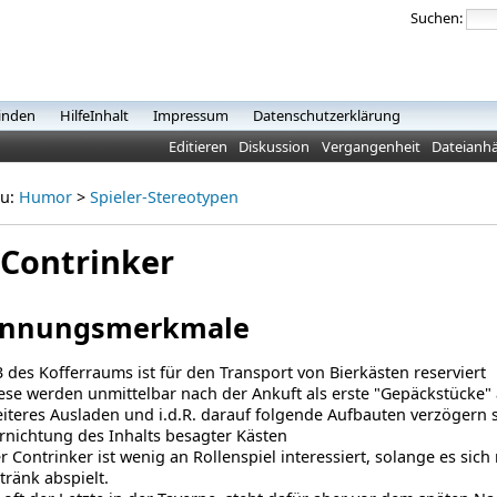
Suchen:
inden
HilfeInhalt
Impressum
Datenschutzerklärung
Editieren
Diskussion
Vergangenheit
Dateianh
zu:
Humor
>
Spieler-Stereotypen
 Contrinker
ennungsmerkmale
3 des Kofferraums ist für den Transport von Bierkästen reserviert
ese werden unmittelbar nach der Ankuft als erste "Gepäckstücke"
iteres Ausladen und i.d.R. darauf folgende Aufbauten verzögern s
rnichtung des Inhalts besagter Kästen
r Contrinker ist wenig an Rollenspiel interessiert, solange es sich
tränk abspielt.