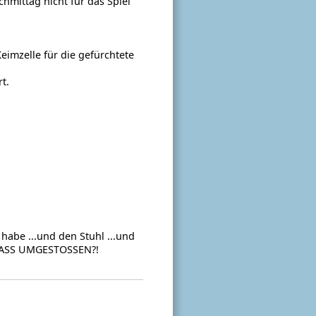
chmittag nicht für das Spiel
 Keimzelle für die gefürchtete
t.
habe ...und den Stuhl ...und
ERFASS UMGESTOSSEN?!