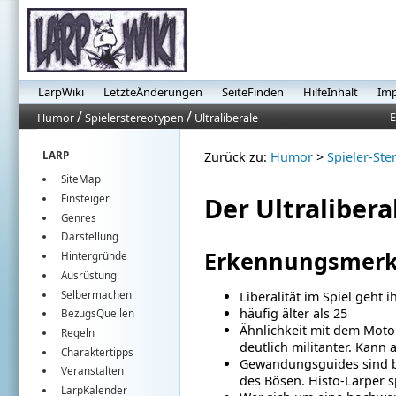
LarpWiki
LetzteÄnderungen
SeiteFinden
HilfeInhalt
Im
/
/
E
Humor
Spielerstereotypen
Ultraliberale
LARP
Zurück zu:
Humor
>
Spieler-Ste
SiteMap
Der Ultralibera
Einsteiger
Genres
Darstellung
Erkennungsmer
Hintergründe
Ausrüstung
Selbermachen
Liberalität im Spiel geht i
häufig älter als 25
BezugsQuellen
Ähnlichkeit mit dem Motor
Regeln
deutlich militanter. Kann
Charaktertipps
Gewandungsguides sind bö
Veranstalten
des Bösen. Histo-Larper s
LarpKalender