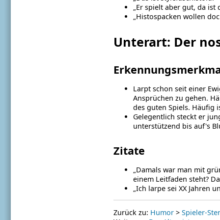
„Er spielt aber gut, da is
„Histospacken wollen doch 
Unterart: Der nos
Erkennungsmerkma
Larpt schon seit einer Ewi
Ansprüchen zu gehen. Hält
des guten Spiels. Häufig is
Gelegentlich steckt er jun
unterstützend bis auf's Bl
Zitate
„Damals war man mit grün
einem Leitfaden steht? Das
„Ich larpe sei XX Jahren u
Zurück zu:
Humor
>
Spieler-Ste