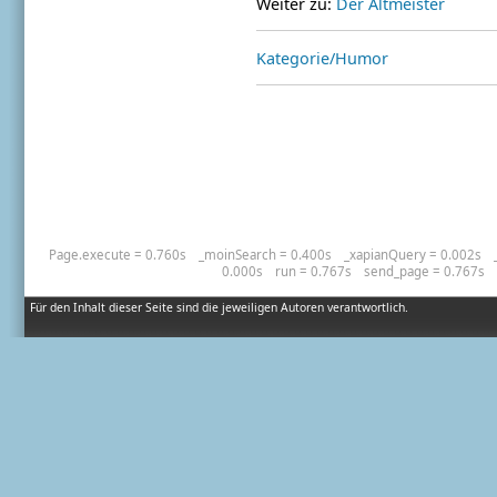
Weiter zu:
Der Altmeister
Kategorie/Humor
Page.execute = 0.760s
_moinSearch = 0.400s
_xapianQuery = 0.002s
0.000s
run = 0.767s
send_page = 0.767s
Für den Inhalt dieser Seite sind die jeweiligen Autoren verantwortlich.