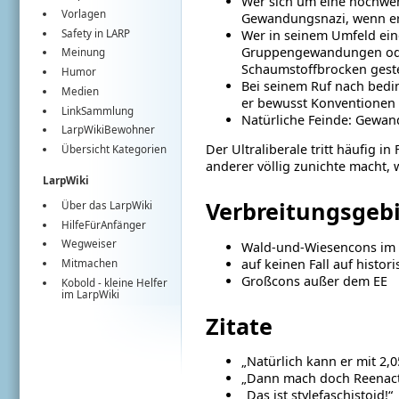
Wer sich um eine hochwer
Vorlagen
Gewandungsnazi, wenn er 
Safety in LARP
Wer in seinem Umfeld ei
Gruppengewandungen oder e
Meinung
Schaumstoffbrocken geste
Humor
Bei seinem Ruf nach beding
Medien
er bewusst Konventionen (
LinkSammlung
Natürliche Feinde: Gewand
LarpWikiBewohner
Der Ultraliberale tritt häufig i
Übersicht Kategorien
anderer völlig zunichte macht, w
LarpWiki
Verbreitungsgeb
Über das LarpWiki
HilfeFürAnfänger
Wegweiser
Wald-und-Wiesencons im 
auf keinen Fall auf histori
Mitmachen
Großcons außer dem EE
Kobold
- kleine Helfer
im
LarpWiki
Zitate
„Natürlich kann er mit 2,0
„Dann mach doch Reenac
„Das ist stylefaschistoid!“