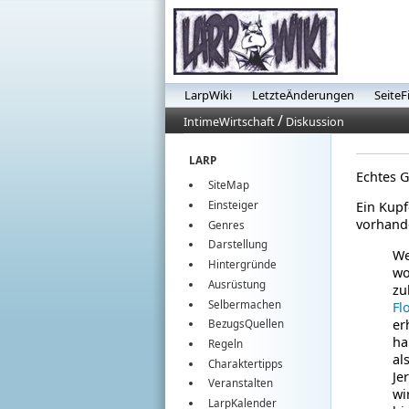
LarpWiki
LetzteÄnderungen
SeiteF
/
IntimeWirtschaft
Diskussion
LARP
Echtes G
SiteMap
Einsteiger
Ein Kupf
vorhande
Genres
Darstellung
We
Hintergründe
wo
Ausrüstung
zu
Selbermachen
Fl
er
BezugsQuellen
ha
Regeln
al
Charaktertipps
Je
Veranstalten
wi
LarpKalender