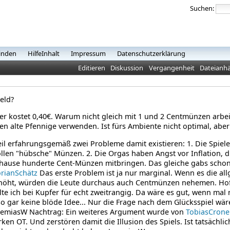
Suchen:
inden
HilfeInhalt
Impressum
Datenschutzerklärung
Editieren
Diskussion
Vergangenheit
Dateianh
eld?
er kostet 0,40€. Warum nicht gleich mit 1 und 2 Centmünzen arbei
n alte Pfennige verwenden. Ist fürs Ambiente nicht optimal, aber
il erfahrungsgemäß zwei Probleme damit existieren: 1. Die Spiele
llen "hübsche" Münzen. 2. Die Orgas haben Angst vor Inflation, d.h
hause hunderte Cent-Münzen mitbringen. Das gleiche gabs schonm
orianSchätz
Das erste Problem ist ja nur marginal. Wenn es die al
höht, würden die Leute durchaus auch Centmünzen nehemen. Hoff
lte ich bei Kupfer für echt zweitrangig. Da wäre es gut, wenn mal ne
so gar keine blöde Idee... Nur die Frage nach dem Glücksspiel wär
remiasW
Nachtrag: Ein weiteres Argument wurde von
TobiasCrone
rken OT. Und zerstören damit die Illusion des Spiels. Ist tatsächlic