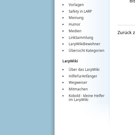
bi
Vorlagen
Safety in LARP
Meinung
Humor
Medien
Zurück 
LinkSammlung
LarpWikiBewohner
Übersicht Kategorien
LarpWiki
Über das LarpWiki
HilfeFürAnfänger
Wegweiser
Mitmachen
Kobold
- kleine Helfer
im
LarpWiki