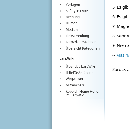
Vorlagen
5: Es gi
Safety in LARP
6: Es gi
Meinung
Humor
7: Magie
Medien
8: Sehr 
LinkSammlung
LarpWikiBewohner
9: Niem
Übersicht Kategorien
--
MasinA
LarpWiki
Über das LarpWiki
Zurück 
HilfeFürAnfänger
Wegweiser
Mitmachen
Kobold
- kleine Helfer
im
LarpWiki