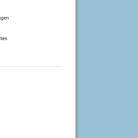
ingen
lten