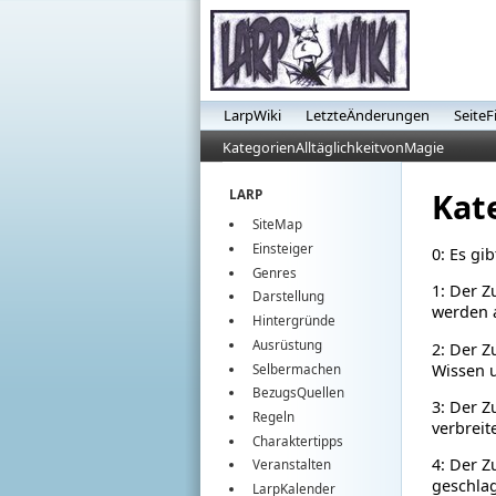
LarpWiki
LetzteÄnderungen
SeiteF
KategorienAlltäglichkeitvonMagie
Kat
LARP
SiteMap
Einsteiger
0: Es gi
Genres
1: Der Z
Darstellung
werden 
Hintergründe
Ausrüstung
2: Der 
Wissen 
Selbermachen
BezugsQuellen
3: Der 
Regeln
verbreit
Charaktertipps
4: Der Z
Veranstalten
geschlag
LarpKalender