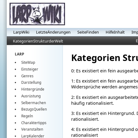
LarpWiki
LetzteÄnderungen
SeiteFinden
HilfeInhalt
Im
E
KategorienStrukturderWelt
Kategorien Str
LARP
SiteMap
Einsteiger
0: Es existiert ein fein ausgear
Genres
1: Es existiert ein fein ausgearb
Darstellung
Widersprüche werden angemesse
Hintergründe
Ausrüstung
2: Es existiert ein ausgearbeit
häufig rationalisiert.
Selbermachen
BezugsQuellen
3: Es existiert ein Hintergrund
Regeln
rationalisiert.
Charaktertipps
4: Es existiert ein Hintergrund
Veranstalten
rationalisiert
LarpKalender