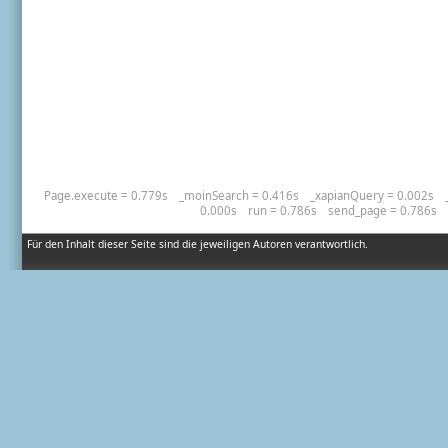
Page.execute = 0.779s
_moinSearch = 0.416s
_xapianQuery = 0.002s
0.000s
run = 0.786s
send_page = 0.786s
Für den Inhalt dieser Seite sind die jeweiligen Autoren verantwortlich.