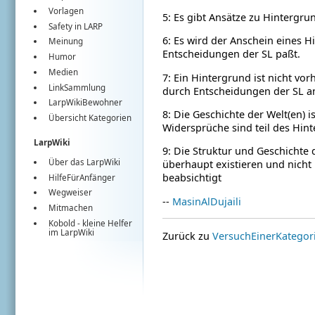
Vorlagen
5: Es gibt Ansätze zu Hintergru
Safety in LARP
6: Es wird der Anschein eines 
Meinung
Entscheidungen der SL paßt.
Humor
Medien
7: Ein Hintergrund ist nicht vor
LinkSammlung
durch Entscheidungen der SL 
LarpWikiBewohner
8: Die Geschichte der Welt(en) i
Übersicht Kategorien
Widersprüche sind teil des Hin
LarpWiki
9: Die Struktur und Geschichte 
Über das LarpWiki
überhaupt existieren und nicht 
beabsichtigt
HilfeFürAnfänger
Wegweiser
--
MasinAlDujaili
Mitmachen
Kobold
- kleine Helfer
im
LarpWiki
Zurück zu
VersuchEinerKategor