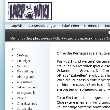
LarpWiki
LetzteÄnderungen
SeiteFinden
HilfeInhalt
Im
E
/
/
/
Meinung
Spielphilosophie
KollektivistischerLarpAnarchismus
Di
LARP
Ohne die Kernaussage anzugrei
SiteMap
Einsteiger
Punkt 2.1 (und weitere) Gelten
erfuellt ein Liverollenspiel di
Genres
Gelaende hat Grenzen, Die Con e
Darstellung
oft aus "Zufaellen" ergibt. Ich h
Hintergründe
Wird die Prinzessin entfuehrt g
Ausrüstung
verhindern dass...) Sprich, die 
Selbermachen
ansonsten unabhaengig sind. --
BezugsQuellen
Zu a) Ein Larp ist ein abgesch
Regeln
Charaktere in einem Handlungs
Charaktertipps
vollständige Systeme anwendba
Veranstalten