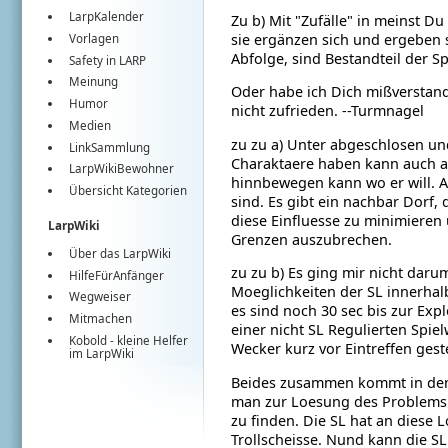
LarpKalender
Zu b)
Mit "Zufälle" in
meinst Du 
sie ergänzen sich und ergeben sc
Vorlagen
Abfolge, sind Bestandteil der Sp
Safety in LARP
Meinung
Oder habe ich Dich mißverstand
Humor
nicht zufrieden. --Turmnagel
Medien
zu zu a) Unter abgeschlosen und 
LinkSammlung
Charaktaere haben kann auch au
LarpWikiBewohner
hinnbewegen kann wo er will. Al
Übersicht Kategorien
sind. Es gibt ein nachbar Dorf, 
diese Einfluesse zu minimieren 
LarpWiki
Grenzen auszubrechen.
Über das LarpWiki
zu zu b) Es ging mir nicht daru
HilfeFürAnfänger
Moeglichkeiten der SL innerhal
Wegweiser
es sind noch 30 sec bis zur Exp
Mitmachen
einer nicht SL Regulierten Spie
Kobold
- kleine Helfer
Wecker kurz vor Eintreffen gest
im
LarpWiki
Beides zusammen kommt in dem B
man zur Loesung des Problems e
zu finden. Die SL hat an diese 
Trollscheisse. Nund kann die S