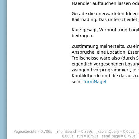
Haendler auftauchen lassen oder
Gerade die unerwarteten Ideen s
Railroading. Das unterscheidet 
Kurz gesagt, Vernunft und Logik
beitragen.
Zustimmung meinerseits. Zu ei
Ansprüche, eine Location, Essen
Trollscheisse wäre also (durch 
eigentlich vorgesehenen Lösunge
zwingend vorprogrammiert, je
Konfliktherde und die daraus 
sein.
TurmNagel
Page.execute = 0.786s
_moinSearch = 0.399s
_xapianQuery = 0.002s
0.000s
run = 0.793s
send_page = 0.793s