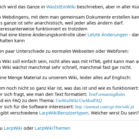
ich wird das Ganze in
WasIstEinWiki
beschrieben, aber in aller Kürz
n Webdingens, mit dem man gemeinsam Dokumente erstellen ka
s ganze ist sehr anarchistisch, weil jeder alles ändern darf.
teressanterweise funktioniert es trotzdem
 hat eine kleine Änderungskontrolle über
Letzte Änderungen
- dam
halten kann
ein paar Unterschiede zu
normalen
Webseiten oder Webforen:
n Wiki soll einfach sein, nicht alles was mit HTML geht kann man 
n Wiki wächst manchmal sehr schnell, manchmal fast gar nicht.
eine Menge Material zu unserem Wiki, leider alles auf Englisch:
m noch nicht so ganz klar ist, was das ist und wie es funktioniert
r sich fragt, wie man den Text formatiert:
TextFormattingRules
d ein FAQ zu dem Thema:
UseModWiki/UseModFAQ
r sich für die Software interessiert:
http://usemod.com/cgi-bin/wiki.pl
 gibt verschiedene
LarpWikiBenutzertypen
. Welcher wirst Du sein?
zu
LarpWiki
oder
LarpWikiThemen