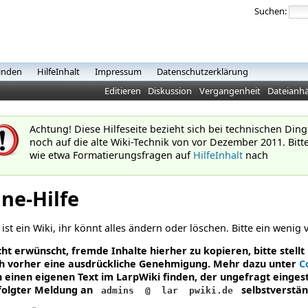
Suchen:
inden
HilfeInhalt
Impressum
Datenschutzerklärung
Editieren
Diskussion
Vergangenheit
Dateianh
Achtung! Diese Hilfeseite bezieht sich bei technischen Di
noch auf die alte Wiki-Technik von vor Dezember 2011. Bitt
wie etwa Formatierungsfragen auf
HilfeInhalt
nach
ne-Hilfe
 ist ein Wiki, ihr könnt alles ändern oder löschen. Bitte ein wenig v
icht erwünscht, fremde Inhalte hierher zu kopieren, bitte stell
ch vorher eine ausdrückliche Genehmigung. Mehr dazu unter
C
 einen eigenen Text im LarpWiki finden, der ungefragt eingeste
folgter Meldung an
selbstverstän
admins
@
lar
pwiki.de