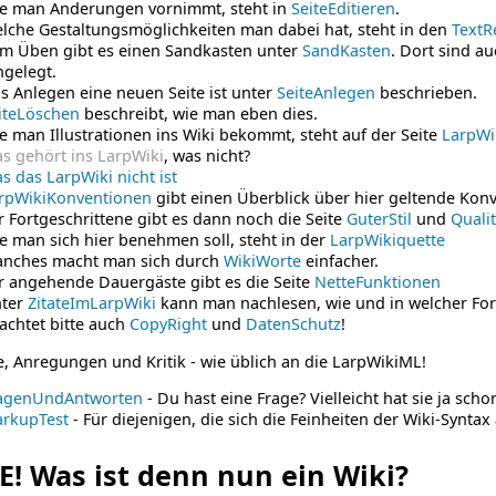
e man Änderungen vornimmt, steht in
SeiteEditieren
.
lche Gestaltungsmöglichkeiten man dabei hat, steht in den
TextR
m Üben gibt es einen Sandkasten unter
SandKasten
. Dort sind au
ngelegt.
s Anlegen eine neuen Seite ist unter
SeiteAnlegen
beschrieben.
iteLöschen
beschreibt, wie man eben dies.
e man Illustrationen ins Wiki bekommt, steht auf der Seite
LarpWik
s gehört ins LarpWiki
, was nicht?
s das LarpWiki nicht ist
rpWikiKonventionen
gibt einen Überblick über hier geltende Kon
r Fortgeschrittene gibt es dann noch die Seite
GuterStil
und
Quali
e man sich hier benehmen soll, steht in der
LarpWikiquette
nches macht man sich durch
WikiWorte
einfacher.
r angehende Dauergäste gibt es die Seite
NetteFunktionen
ter
ZitateImLarpWiki
kann man nachlesen, wie und in welcher Form
achtet bitte auch
CopyRight
und
DatenSchutz
!
 Anregungen und Kritik - wie üblich an die LarpWikiML!
agenUndAntworten
- Du hast eine Frage? Vielleicht hat sie ja schon
rkupTest
- Für diejenigen, die sich die Feinheiten der Wiki-Synta
E! Was ist denn nun ein Wiki?