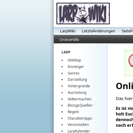
LarpWiki
LetzteÄnderungen
SeiteF
OnlineHilfe
LARP
SiteMap
Einsteiger
Genres
Darstellung
Onli
Hintergründe
Ausrüstung
Das hier
Selbermachen
BezugsQuellen
Es ist n
Regeln
holt Eu
Charaktertipps
dennoch
nach er
Veranstalten
LarpKalender