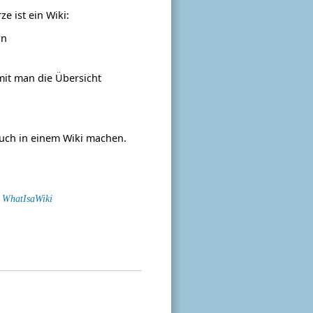
e ist ein Wiki:
nn
it man die Übersicht
auch in einem Wiki machen.
:
WhatIsaWiki