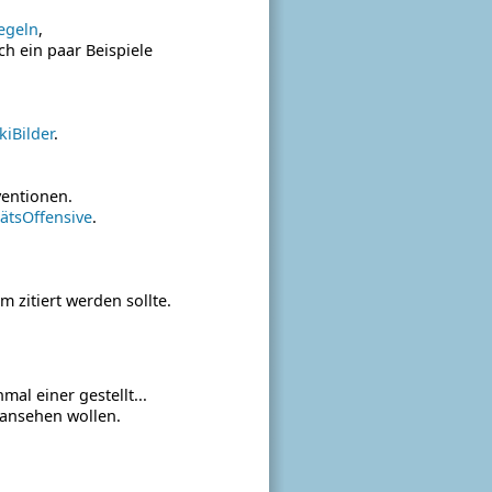
egeln
,
ch ein paar Beispiele
iBilder
.
ventionen.
tätsOffensive
.
 zitiert werden sollte.
mal einer gestellt...
x ansehen wollen.