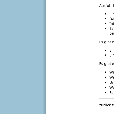
Ausführl
Ei
Da
In
Es
be
Es gibt 
Ei
Ei
Es gibt 
We
We
Un
We
Es
zurück 