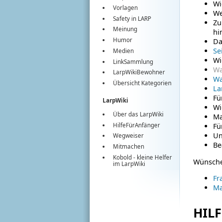
Wi
Vorlagen
We
Safety in LARP
Zu
Meinung
hi
Humor
Da
Se
Medien
Wi
LinkSammlung
Wa
LarpWikiBewohner
Wa
Übersicht Kategorien
La
Fü
LarpWiki
Wi
Über das LarpWiki
Ma
HilfeFürAnfänger
Fü
Un
Wegweiser
Be
Mitmachen
Kobold
- kleine Helfer
Wünsche,
im
LarpWiki
Fr
Ma
HILF