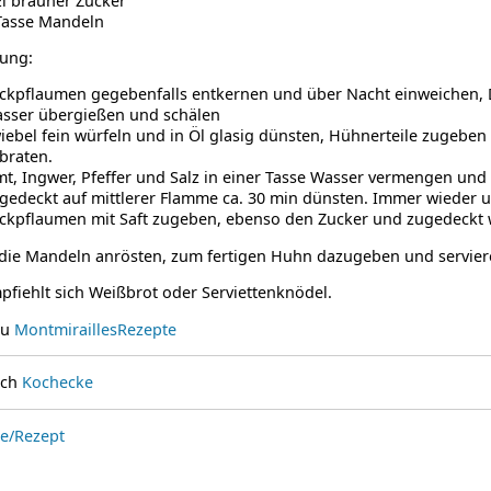
El brauner Zucker
Tasse Mandeln
tung:
ckpflaumen gegebenfalls entkernen und über Nacht einweichen,
sser übergießen und schälen
iebel fein würfeln und in Öl glasig dünsten, Hühnerteile zugeben 
braten.
mt, Ingwer, Pfeffer und Salz in einer Tasse Wasser vermengen un
gedeckt auf mittlerer Flamme ca. 30 min dünsten. Immer wieder 
ckpflaumen mit Saft zugeben, ebenso den Zucker und zugedeckt 
 die Mandeln anrösten, zum fertigen Huhn dazugeben und servier
fiehlt sich Weißbrot oder Serviettenknödel.
zu
MontmiraillesRezepte
uch
Kochecke
ie/Rezept