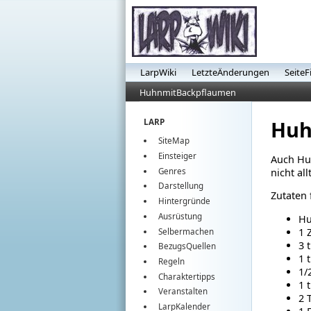
LarpWiki
LetzteÄnderungen
SeiteF
HuhnmitBackpflaumen
Huh
LARP
SiteMap
Einsteiger
Auch Huh
Genres
nicht al
Darstellung
Zutaten 
Hintergründe
Ausrüstung
Hu
1 
Selbermachen
3 
BezugsQuellen
1 
Regeln
1/2
Charaktertipps
1 t
Veranstalten
2 
LarpKalender