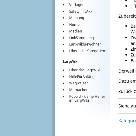
1 
Vorlagen
1 
Safety in LARP
Zuberei
Meinung
Humor
Ba
Medien
Wa
Zw
LinkSammlung
an
LarpWikiBewohner
Zi
Übersicht Kategorien
Zu
Ba
LarpWiki
Über das LarpWiki
Derweil
HilfeFürAnfänger
Dazu emp
Wegweiser
Mitmachen
Zurück 
Kobold
- kleine Helfer
im
LarpWiki
Siehe a
Kategor