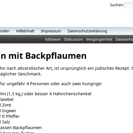
Suchen:
inden
HilfeInhalt
Impressum
Datenschutzerklärung
Editieren
Diskussion
Vergangenheit
Dateianh
n mit Backpflaumen
n nach altceridischer Art, ist ursprünglich ein jüdisches Rezept
ltäglicher Geschmack.
für ungefähr 4 Personen oder auch zwei hungrige:
hn (1,5 kg,) oder besser 4 Hähnchenschenkel
Zwiebel
tl Zimt
tl Ingwer
 tl Pfeffer
l Salz
Tassen Backpflaumen