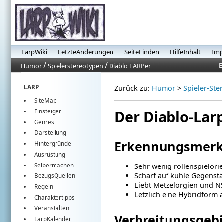
LarpWiki
LetzteÄnderungen
SeiteFinden
HilfeInhalt
Im
/
/
E
Humor
Spielerstereotypen
Diablo LARPer
LARP
Zurück zu:
Humor
>
Spieler-Ste
SiteMap
Der Diablo-Lar
Einsteiger
Genres
Darstellung
Erkennungsmer
Hintergründe
Ausrüstung
Selbermachen
Sehr wenig rollenspielorie
Scharf auf kuhle Gegenst
BezugsQuellen
Liebt Metzelorgien und N
Regeln
Letzlich eine Hybridform
Charaktertipps
Veranstalten
Verbreitungsgeb
LarpKalender