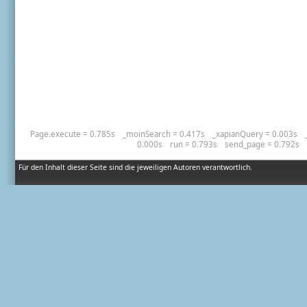
Page.execute = 0.785s
_moinSearch = 0.417s
_xapianQuery = 0.003s
0.000s
run = 0.793s
send_page = 0.792s
Für den Inhalt dieser Seite sind die jeweiligen Autoren verantwortlich.