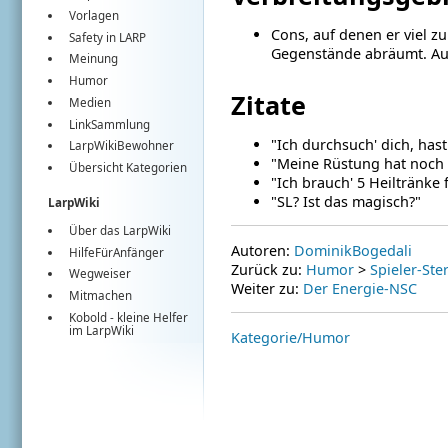
Vorlagen
Cons, auf denen er viel z
Safety in LARP
Gegenstände abräumt. A
Meinung
Humor
Zitate
Medien
LinkSammlung
"Ich durchsuch' dich, hast
LarpWikiBewohner
"Meine Rüstung hat noch c
Übersicht Kategorien
"Ich brauch' 5 Heiltränke
"SL? Ist das magisch?"
LarpWiki
Über das LarpWiki
Autoren:
DominikBogedali
HilfeFürAnfänger
Zurück zu:
Humor
>
Spieler-Ste
Wegweiser
Weiter zu:
Der Energie-NSC
Mitmachen
Kobold
- kleine Helfer
im
LarpWiki
Kategorie/Humor