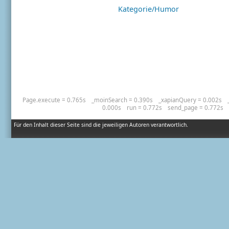
Kategorie/Humor
Page.execute = 0.765s
_moinSearch = 0.390s
_xapianQuery = 0.002s
0.000s
run = 0.772s
send_page = 0.772s
Für den Inhalt dieser Seite sind die jeweiligen Autoren verantwortlich.