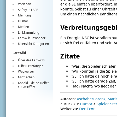
er die SL einfach überfordert,
Vorlagen
könnte. Selbst zu einer Uhrzei
Safety in LARP
um einen nächtlichen Banditenan
Meinung
Humor
Verbreitungsgeb
Medien
LinkSammlung
Ein Energie-NSC ist vorallem au
LarpWikiBewohner
er sich frei entfalten und sein
Übersicht Kategorien
LarpWiki
Zitate
Über das LarpWiki
"Was, die Spieler schlafe
HilfeFürAnfänger
"Wir könnten ja die Spiel
Wegweiser
"SL, ich hätte da noch ein
Mitmachen
"SL, ich hätte gerade Zeit,
Kobold
- kleine Helfer
"Tag? Nacht? Wo liegt der
im
LarpWiki
Autoren:
AschaberLorenz
,
Mari
Zurück zu:
Humor
>
Spieler-Ste
Weiter zu:
Der Exot