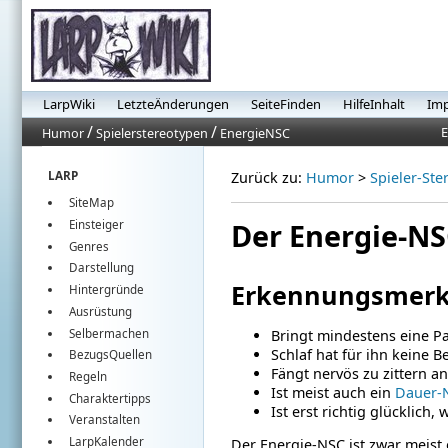
LarpWiki
LetzteÄnderungen
SeiteFinden
HilfeInhalt
Im
/
/
E
Humor
Spielerstereotypen
EnergieNSC
LARP
Zurück zu:
Humor
>
Spieler-Ste
SiteMap
Der Energie-N
Einsteiger
Genres
Darstellung
Erkennungsmer
Hintergründe
Ausrüstung
Selbermachen
Bringt mindestens eine Pa
Schlaf hat für ihn keine 
BezugsQuellen
Fängt nervös zu zittern an
Regeln
Ist meist auch ein
Dauer-
Charaktertipps
Ist erst richtig glücklich, 
Veranstalten
LarpKalender
Der Energie-NSC ist zwar meist e